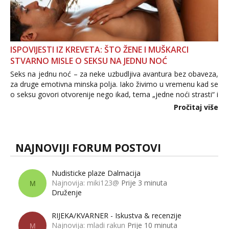
ISPOVIJESTI IZ KREVETA: ŠTO ŽENE I MUŠKARCI
STVARNO MISLE O SEKSU NA JEDNU NOĆ
Seks na jednu noć – za neke uzbudljiva avantura bez obaveza,
za druge emotivna minska polja. Iako živimo u vremenu kad se
o seksu govori otvorenije nego ikad, tema „jedne noći strasti“ i
dalje izaziva burne rasprave. Što zapravo misle žene, a što
Pročitaj više
muškarci? Jesu...
NAJNOVIJI FORUM POSTOVI
Nudisticke plaze Dalmacija
Najnovija: miki123@
Prije 3 minuta
M
Druženje
RIJEKA/KVARNER - Iskustva & recenzije
Najnovija: mladi rakun
Prije 10 minuta
M