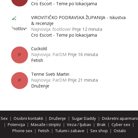
Cro Escort - Teme po lokacijama
VIROVITIČKO PODRAVSKA ŽUPANIJA - Iskustva
& recenzije
Najnovija: footlover
Prije 12 minuta
Cro Escort - Teme po lokacijama
Cuckold
Najnovija: ParDM
Prije 16 minuta
P
Fetish
Terme Sveti Martin
Najnovija: ParDM
Prije 21 minuta
P
Druženje
Sex
|
Osobni kontakti
|
Druženje
|
Sugar Daddy
|
Diskretni aparmani
|
Potencija
|
Masaže i striptiz
|
Veza / ljubav
|
Brak
|
Cyber sex
|
Phone sex
|
Fetish
|
Tulumi i zabave
|
Sex shop
|
Ostalo