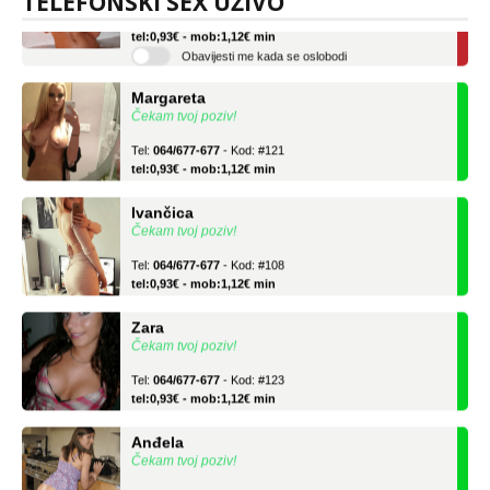
TELEFONSKI SEX UŽIVO
Tel:
064/677-677
- Kod: #75
tel:0,93€ - mob:1,12€ min
Obavijesti me kada se oslobodi
Margareta
Čekam tvoj poziv!
Tel:
064/677-677
- Kod: #121
tel:0,93€ - mob:1,12€ min
Ivančica
Čekam tvoj poziv!
Tel:
064/677-677
- Kod: #108
tel:0,93€ - mob:1,12€ min
Zara
Čekam tvoj poziv!
Tel:
064/677-677
- Kod: #123
tel:0,93€ - mob:1,12€ min
Anđela
Čekam tvoj poziv!
Tel:
064/677-677
- Kod: #142