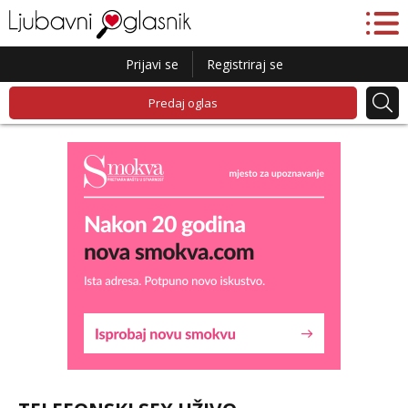
Prijavi se
Registriraj se
Predaj oglas
Daria
Razgovaram :)