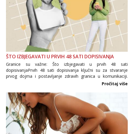
ŠTO IZBJEGAVATI U PRVIH 48 SATI DOPISIVANJA
Granice su važne: Što izbjegavati u prvih 48 sati
dopisivanjaPrvih 48 sati dopisivanja ključni su za stvaranje
prvog dojma i postavljanje zdravih granica u komunikaciji.
Važno je izbjeći prebrzo otkrivanje osobnih ili intimnih
Pročitaj više
informacija, jer nepoznata osoba još nije zaslužila to
povjerenje. Takođe...