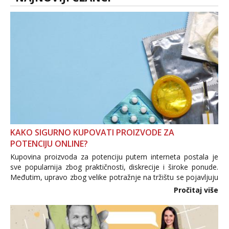
tel:0,93€ - mob:1,12€ min
Anđela
Čekam tvoj poziv!
Tel:
064/677-677
- Kod: #142
tel:0,93€ - mob:1,12€ min
KAKO SIGURNO KUPOVATI PROIZVODE ZA
POTENCIJU ONLINE?
Kupovina proizvoda za potenciju putem interneta postala je
sve popularnija zbog praktičnosti, diskrecije i široke ponude.
Međutim, upravo zbog velike potražnje na tržištu se pojavljuju
i brojni krivotvoreni proizvodi, nepouzdane internetske
Pročitaj više
trgovine te proizvodi nepoznatog podrijetla. ...