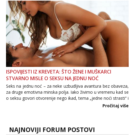
povjerenje. Takođe...
ISPOVIJESTI IZ KREVETA: ŠTO ŽENE I MUŠKARCI
STVARNO MISLE O SEKSU NA JEDNU NOĆ
Seks na jednu noć – za neke uzbudljiva avantura bez obaveza,
za druge emotivna minska polja. Iako živimo u vremenu kad se
o seksu govori otvorenije nego ikad, tema „jedne noći strasti“ i
dalje izaziva burne rasprave. Što zapravo misle žene, a što
Pročitaj više
muškarci? Jesu...
NAJNOVIJI FORUM POSTOVI