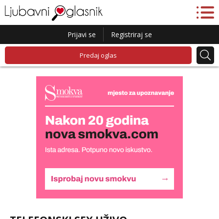
Prijavi se
Registriraj se
Predaj oglas
Liliana
Razgovaram :)