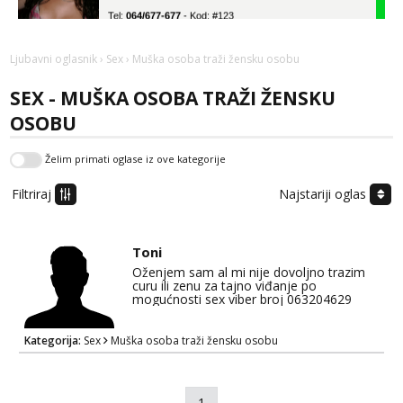
Tel:
064/677-677
- Kod: #123
tel:0,93€ - mob:1,12€ min
Ljubavni oglasnik
›
Sex
› Muška osoba traži žensku osobu
Anđela
Čekam tvoj poziv!
SEX - MUŠKA OSOBA TRAŽI ŽENSKU
Tel:
064/677-677
- Kod: #142
OSOBU
tel:0,93€ - mob:1,12€ min
Mira
Želim primati oglase iz ove kategorije
Čekam tvoj poziv!
Filtriraj
Najstariji oglas
Tel:
064/677-677
- Kod: #72
tel:0,93€ - mob:1,12€ min
Liliana
Toni
Razgovaram :)
Oženjem sam al mi nije dovoljno trazim
curu ili zenu za tajno viđanje po
Tel:
064/677-677
- Kod: #69
mogućnosti sex viber broj 063204629
tel:0,93€ - mob:1,12€ min
Obavijesti me kada se oslobodi
Kategorija:
Sex
Muška osoba traži žensku osobu
Biljana
Razgovaram :)
1
Tel:
064/677-677
- Kod: #132