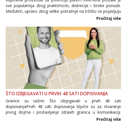
sve popularnija zbog praktičnosti, diskrecije i široke ponude.
Međutim, upravo zbog velike potražnje na tržištu se pojavljuju
i brojni krivotvoreni proizvodi, nepouzdane internetske
Pročitaj više
trgovine te proizvodi nepoznatog podrijetla. ...
ŠTO IZBJEGAVATI U PRVIH 48 SATI DOPISIVANJA
Granice su važne: Što izbjegavati u prvih 48 sati
dopisivanjaPrvih 48 sati dopisivanja ključni su za stvaranje
prvog dojma i postavljanje zdravih granica u komunikaciji.
Važno je izbjeći prebrzo otkrivanje osobnih ili intimnih
Pročitaj više
informacija, jer nepoznata osoba još nije zaslužila to