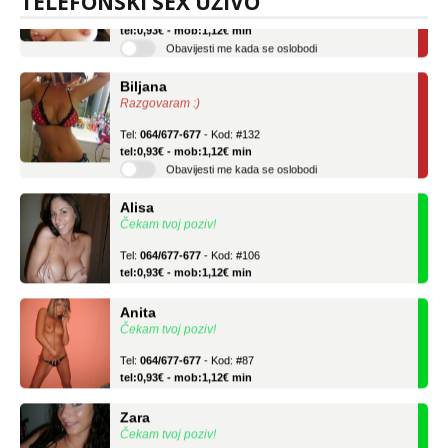
TELEFONSKI SEX UŽIVO
Tel:
064/677-677
- Kod: #69
tel:0,93€ - mob:1,12€ min
Obavijesti me kada se oslobodi
Biljana
Razgovaram :)
Tel:
064/677-677
- Kod: #132
tel:0,93€ - mob:1,12€ min
Obavijesti me kada se oslobodi
Alisa
Čekam tvoj poziv!
Tel:
064/677-677
- Kod: #106
tel:0,93€ - mob:1,12€ min
Anita
Čekam tvoj poziv!
Tel:
064/677-677
- Kod: #87
tel:0,93€ - mob:1,12€ min
Zara
Čekam tvoj poziv!