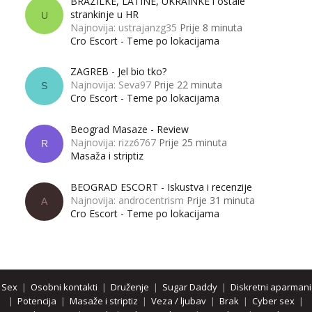
BRAZILKE, LATINE, UKRAINKE i ostale
strankinje u HR
U
Najnovija: ustrajanzg35
Prije 8 minuta
Cro Escort - Teme po lokacijama
ZAGREB - Jel bio tko?
Najnovija: Seva97
Prije 22 minuta
S
Cro Escort - Teme po lokacijama
Beograd Masaze - Review
Najnovija: rizz6767
Prije 25 minuta
R
Masaža i striptiz
BEOGRAD ESCORT - Iskustva i recenzije
Najnovija: androcentrism
Prije 31 minuta
A
Cro Escort - Teme po lokacijama
Sex
|
Osobni kontakti
|
Druženje
|
Sugar Daddy
|
Diskretni aparmani
|
Potencija
|
Masaže i striptiz
|
Veza / ljubav
|
Brak
|
Cyber sex
|