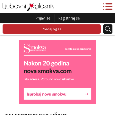
Prijavi se
Registriraj se
Predaj oglas
Maja
Čekam tvoj poziv!