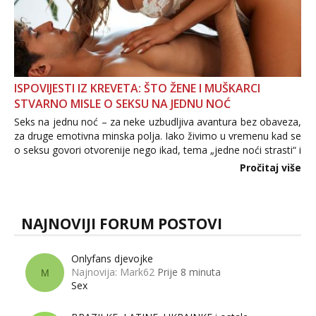
ISPOVIJESTI IZ KREVETA: ŠTO ŽENE I MUŠKARCI
STVARNO MISLE O SEKSU NA JEDNU NOĆ
Seks na jednu noć – za neke uzbudljiva avantura bez obaveza,
za druge emotivna minska polja. Iako živimo u vremenu kad se
o seksu govori otvorenije nego ikad, tema „jedne noći strasti“ i
dalje izaziva burne rasprave. Što zapravo misle žene, a što
Pročitaj više
muškarci? Jesu...
NAJNOVIJI FORUM POSTOVI
Onlyfans djevojke
Najnovija: Mark62
Prije 8 minuta
M
Sex