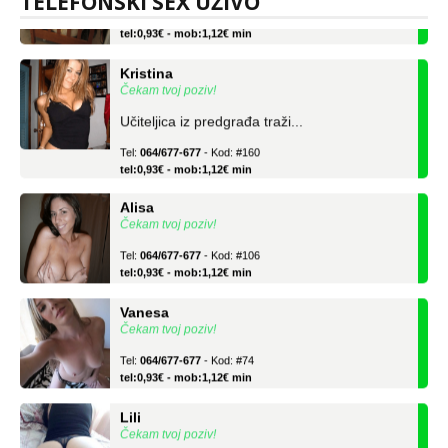
TELEFONSKI SEX UŽIVO
Tel:
064/677-677
- Kod: #04
tel:0,93€ - mob:1,12€ min
Kristina
Čekam tvoj poziv!
Učiteljica iz predgrađa traži...
Tel:
064/677-677
- Kod: #160
tel:0,93€ - mob:1,12€ min
Alisa
Čekam tvoj poziv!
Tel:
064/677-677
- Kod: #106
tel:0,93€ - mob:1,12€ min
Vanesa
Čekam tvoj poziv!
Tel:
064/677-677
- Kod: #74
tel:0,93€ - mob:1,12€ min
Lili
Čekam tvoj poziv!