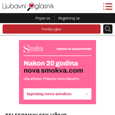
Prijavi se
Registriraj se
Predaj oglas
Lucija
Razgovaram :)