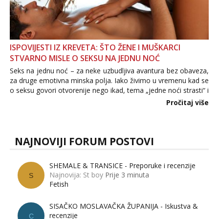
ISPOVIJESTI IZ KREVETA: ŠTO ŽENE I MUŠKARCI
STVARNO MISLE O SEKSU NA JEDNU NOĆ
Seks na jednu noć – za neke uzbudljiva avantura bez obaveza,
za druge emotivna minska polja. Iako živimo u vremenu kad se
o seksu govori otvorenije nego ikad, tema „jedne noći strasti“ i
dalje izaziva burne rasprave. Što zapravo misle žene, a što
Pročitaj više
muškarci? Jesu...
NAJNOVIJI FORUM POSTOVI
SHEMALE & TRANSICE - Preporuke i recenzije
Najnovija: St boy
Prije 3 minuta
S
Fetish
SISAČKO MOSLAVAČKA ŽUPANIJA - Iskustva &
recenzije
C