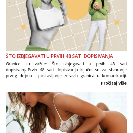
ŠTO IZBJEGAVATI U PRVIH 48 SATI DOPISIVANJA
Granice su važne: Što izbjegavati u prvih 48 sati
dopisivanjaPrvih 48 sati dopisivanja ključni su za stvaranje
prvog dojma i postavljanje zdravih granica u komunikaciji.
Važno je izbjeći prebrzo otkrivanje osobnih ili intimnih
Pročitaj više
informacija, jer nepoznata osoba još nije zaslužila to
povjerenje. Takođe...