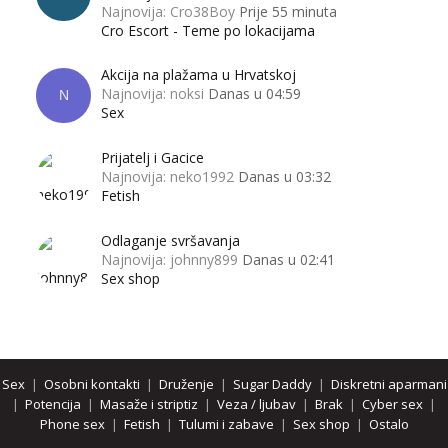
Najnovija: Cro38Boy
Prije 55 minuta
Cro Escort - Teme po lokacijama
Akcija na plažama u Hrvatskoj
Najnovija: noksi
Danas u 04:59
N
Sex
Prijatelj i Gacice
Najnovija: neko1992
Danas u 03:32
Fetish
Odlaganje svršavanja
Najnovija: johnny899
Danas u 02:41
Sex shop
Sex
|
Osobni kontakti
|
Druženje
|
Sugar Daddy
|
Diskretni aparmani
|
Potencija
|
Masaže i striptiz
|
Veza / ljubav
|
Brak
|
Cyber sex
|
Phone sex
|
Fetish
|
Tulumi i zabave
|
Sex shop
|
Ostalo