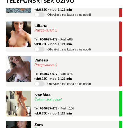
TELEFONSKI SEX UŽIVO
Tel:
064/677-677
- Kod: #136
tel:0,93€ - mob:1,12€ min
Obavijesti me kada se oslobodi
Liliana
Razgovaram :)
Tel:
064/677-677
- Kod: #69
tel:0,93€ - mob:1,12€ min
Obavijesti me kada se oslobodi
Vanesa
Razgovaram :)
Tel:
064/677-677
- Kod: #74
tel:0,93€ - mob:1,12€ min
Obavijesti me kada se oslobodi
Ivančica
Čekam tvoj poziv!
Tel:
064/677-677
- Kod: #108
tel:0,93€ - mob:1,12€ min
Zara
Čekam tvoj poziv!