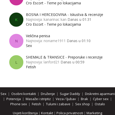
Cro Escort - Teme po lokacijama
BOSNA I HERCEGOVINA - Iskustva & recenzije
Najnovija: kanarinac kan
Danas u 01:31
K
Cro Escort - Teme po lokacijama
Veličina penisa
Najnovija: noname1911
Danas u 01:10
N
Sex
SHEMALE & TRANSICE - Preporuke i recenzije
Najnovija: lanford21
Danas u 00:59
L
Fetish
Sex
|
Osobni kontakti
|
Druženje
|
Sugar Daddy
|
Diskretni aparmani
|
Potencija
|
Masaže i striptiz
|
Veza / ljubav
|
Brak
|
Cyber sex
|
Phone sex
|
Fetish
|
Tulumi i zabave
|
Sex shop
|
Ostalo
Uvjeti korištenja
|
Kontakt
|
Polica privatnosti
|
Marketing