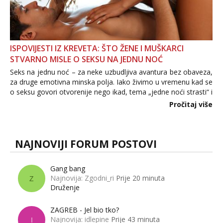
ISPOVIJESTI IZ KREVETA: ŠTO ŽENE I MUŠKARCI
STVARNO MISLE O SEKSU NA JEDNU NOĆ
Seks na jednu noć – za neke uzbudljiva avantura bez obaveza,
za druge emotivna minska polja. Iako živimo u vremenu kad se
o seksu govori otvorenije nego ikad, tema „jedne noći strasti“ i
dalje izaziva burne rasprave. Što zapravo misle žene, a što
Pročitaj više
muškarci? Jesu...
NAJNOVIJI FORUM POSTOVI
Gang bang
Najnovija: Zgodni_ri
Prije 20 minuta
Z
Druženje
ZAGREB - Jel bio tko?
Najnovija: idlepine
Prije 43 minuta
I