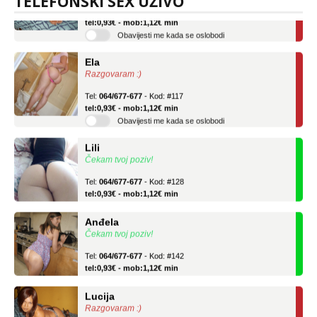
TELEFONSKI SEX UŽIVO
Tel:
064/677-677
- Kod: #136
tel:0,93€ - mob:1,12€ min
Obavijesti me kada se oslobodi
Ela
Razgovaram :)
Tel:
064/677-677
- Kod: #117
tel:0,93€ - mob:1,12€ min
Obavijesti me kada se oslobodi
Lili
Čekam tvoj poziv!
Tel:
064/677-677
- Kod: #128
tel:0,93€ - mob:1,12€ min
Anđela
Čekam tvoj poziv!
Tel:
064/677-677
- Kod: #142
tel:0,93€ - mob:1,12€ min
Lucija
Razgovaram :)