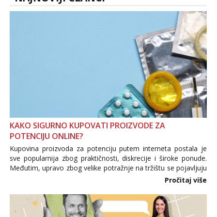
KAKO SIGURNO KUPOVATI PROIZVODE ZA
POTENCIJU ONLINE?
Kupovina proizvoda za potenciju putem interneta postala je
sve popularnija zbog praktičnosti, diskrecije i široke ponude.
Međutim, upravo zbog velike potražnje na tržištu se pojavljuju
i brojni krivotvoreni proizvodi, nepouzdane internetske
Pročitaj više
trgovine te proizvodi nepoznatog podrijetla. ...