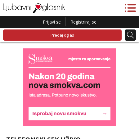
Prijavi se
Registriraj se
Predaj oglas
Lucija
Razgovaram :)