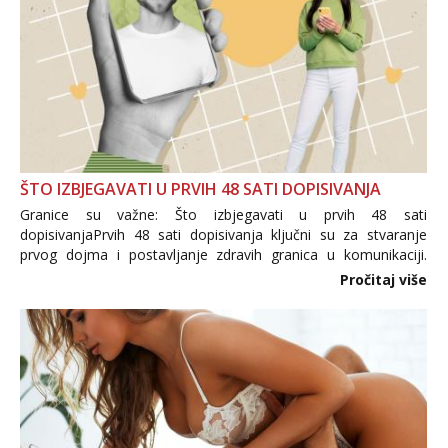
ŠTO IZBJEGAVATI U PRVIH 48 SATI DOPISIVANJA
Granice su važne: Što izbjegavati u prvih 48 sati
dopisivanjaPrvih 48 sati dopisivanja ključni su za stvaranje
prvog dojma i postavljanje zdravih granica u komunikaciji.
Važno je izbjeći prebrzo otkrivanje osobnih ili intimnih
Pročitaj više
informacija, jer nepoznata osoba još nije zaslužila to
povjerenje. Takođe...