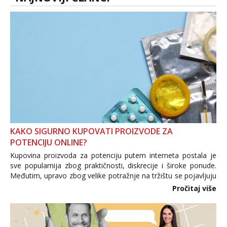
Tel:
064/677-677
- Kod: #74
tel:0,93€ - mob:1,12€ min
Ivančica
Čekam tvoj poziv!
Tel:
064/677-677
- Kod: #108
tel:0,93€ - mob:1,12€ min
Zara
Čekam tvoj poziv!
Tel:
064/677-677
- Kod: #123
tel:0,93€ - mob:1,12€ min
KAKO SIGURNO KUPOVATI PROIZVODE ZA
POTENCIJU ONLINE?
Anđela
Čekam tvoj poziv!
Kupovina proizvoda za potenciju putem interneta postala je
sve popularnija zbog praktičnosti, diskrecije i široke ponude.
Tel:
064/677-677
- Kod: #142
Međutim, upravo zbog velike potražnje na tržištu se pojavljuju
tel:0,93€ - mob:1,12€ min
i brojni krivotvoreni proizvodi, nepouzdane internetske
Pročitaj više
trgovine te proizvodi nepoznatog podrijetla. ...