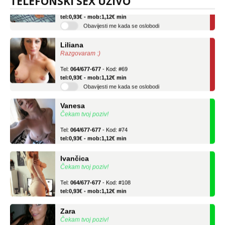
TELEFONSKI SEX UŽIVO
Tel:
064/677-677
- Kod: #136
tel:0,93€ - mob:1,12€ min
Obavijesti me kada se oslobodi
Liliana
Razgovaram :)
Tel:
064/677-677
- Kod: #69
tel:0,93€ - mob:1,12€ min
Obavijesti me kada se oslobodi
Vanesa
Čekam tvoj poziv!
Tel:
064/677-677
- Kod: #74
tel:0,93€ - mob:1,12€ min
Ivančica
Čekam tvoj poziv!
Tel:
064/677-677
- Kod: #108
tel:0,93€ - mob:1,12€ min
Zara
Čekam tvoj poziv!