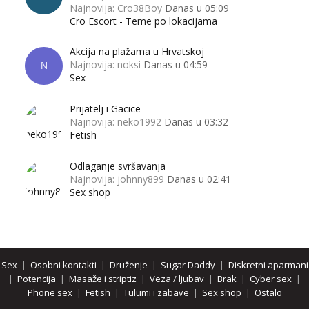
Najnovija: Cro38Boy
Danas u 05:09
Cro Escort - Teme po lokacijama
Akcija na plažama u Hrvatskoj
Najnovija: noksi
Danas u 04:59
N
Sex
Prijatelj i Gacice
Najnovija: neko1992
Danas u 03:32
Fetish
Odlaganje svršavanja
Najnovija: johnny899
Danas u 02:41
Sex shop
Sex
|
Osobni kontakti
|
Druženje
|
Sugar Daddy
|
Diskretni aparmani
|
Potencija
|
Masaže i striptiz
|
Veza / ljubav
|
Brak
|
Cyber sex
|
Phone sex
|
Fetish
|
Tulumi i zabave
|
Sex shop
|
Ostalo