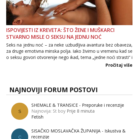
ISPOVIJESTI IZ KREVETA: ŠTO ŽENE I MUŠKARCI
STVARNO MISLE O SEKSU NA JEDNU NOĆ
Seks na jednu noć – za neke uzbudljiva avantura bez obaveza,
za druge emotivna minska polja. Iako živimo u vremenu kad se
o seksu govori otvorenije nego ikad, tema „jedne noći strasti“ i
dalje izaziva burne rasprave. Što zapravo misle žene, a što
Pročitaj više
muškarci? Jesu...
NAJNOVIJI FORUM POSTOVI
SHEMALE & TRANSICE - Preporuke i recenzije
Najnovija: St boy
Prije 8 minuta
S
Fetish
SISAČKO MOSLAVAČKA ŽUPANIJA - Iskustva &
recenzije
C