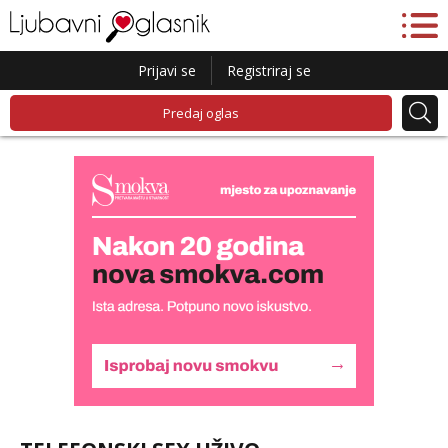
Prijavi se
Registriraj se
Predaj oglas
Lucija
Razgovaram :)