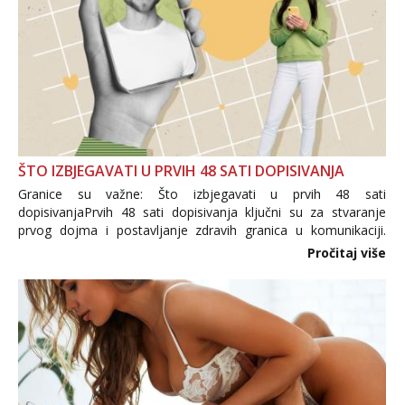
ŠTO IZBJEGAVATI U PRVIH 48 SATI DOPISIVANJA
Granice su važne: Što izbjegavati u prvih 48 sati
dopisivanjaPrvih 48 sati dopisivanja ključni su za stvaranje
prvog dojma i postavljanje zdravih granica u komunikaciji.
Važno je izbjeći prebrzo otkrivanje osobnih ili intimnih
Pročitaj više
informacija, jer nepoznata osoba još nije zaslužila to
povjerenje. Takođe...