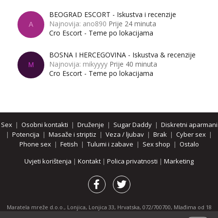
BEOGRAD ESCORT - Iskustva i recenzije
Najnovija: ano890
Prije 24 minuta
A
Cro Escort - Teme po lokacijama
BOSNA I HERCEGOVINA - Iskustva & recenzije
Najnovija: mikyyyy
Prije 40 minuta
M
Cro Escort - Teme po lokacijama
Sex
|
Osobni kontakti
|
Druženje
|
Sugar Daddy
|
Diskretni aparmani
|
Potencija
|
Masaže i striptiz
|
Veza / ljubav
|
Brak
|
Cyber sex
|
Phone sex
|
Fetish
|
Tulumi i zabave
|
Sex shop
|
Ostalo
Uvjeti korištenja
|
Kontakt
|
Polica privatnosti
|
Marketing
Maratela mreže d.o.o., Lonjica, Lonjica 33, Hrvatska, 072/700700, Mlađima od 18
godina zabranjeno je pregledavanje stranice i svih njenih dijelova.