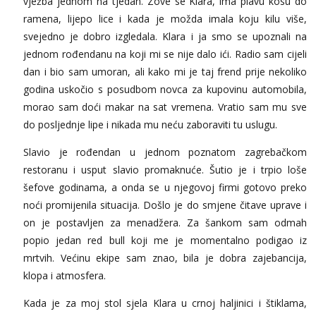
vježba jednom na tjedan. Zove se Klara, ima plavu kosu do
Alisa
ramena, lijepo lice i kada je možda imala koju kilu više,
Čekam tvoj poziv!
svejedno je dobro izgledala. Klara i ja smo se upoznali na
Tel:
064/677-677
- Kod: #106
jednom rođendanu na koji mi se nije dalo ići. Radio sam cijeli
tel:0,93€ - mob:1,12€ min
dan i bio sam umoran, ali kako mi je taj frend prije nekoliko
Zara
godina uskočio s posudbom novca za kupovinu automobila,
Čekam tvoj poziv!
morao sam doći makar na sat vremena. Vratio sam mu sve
Tel:
064/677-677
- Kod: #123
do posljednje lipe i nikada mu neću zaboraviti tu uslugu.
tel:0,93€ - mob:1,12€ min
Slavio je rođendan u jednom poznatom zagrebačkom
Anđela
restoranu i usput slavio promaknuće. Šutio je i trpio loše
Čekam tvoj poziv!
šefove godinama, a onda se u njegovoj firmi gotovo preko
Tel:
064/677-677
- Kod: #142
noći promijenila situacija. Došlo je do smjene čitave uprave i
tel:0,93€ - mob:1,12€ min
on je postavljen za menadžera. Za šankom sam odmah
Mira
popio jedan red bull koji me je momentalno podigao iz
Čekam tvoj poziv!
mrtvih. Većinu ekipe sam znao, bila je dobra zajebancija,
Tel:
064/677-677
- Kod: #72
klopa i atmosfera.
tel:0,93€ - mob:1,12€ min
Kada je za moj stol sjela Klara u crnoj haljinici i štiklama,