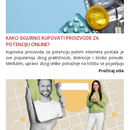
KAKO SIGURNO KUPOVATI PROIZVODE ZA
POTENCIJU ONLINE?
Kupovina proizvoda za potenciju putem interneta postala je
sve popularnija zbog praktičnosti, diskrecije i široke ponude.
Međutim, upravo zbog velike potražnje na tržištu se pojavljuju
i brojni krivotvoreni proizvodi, nepouzdane internetske
Pročitaj više
trgovine te proizvodi nepoznatog podrijetla. ...