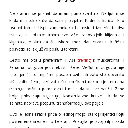
Tel:
064/677-677
- Kod: #69
tel:0,93€ - mob:1,12€ min
Ne sramim se priznati da imam puno avantura. Ne ljutim se
Obavijesti me kada se oslobodi
kada mi netko kaže da sam jebivjetar. Radim u kafiću i kao
Kristina
osobni trener. Uspijevam nekako balansirati između ta dva
Razgovaram :)
svijeta, ali otkako imam sve više zadovoljnih klijenata i
Učiteljica iz predgrađa traži...
klijentica, mislim da ću uskoro moći dati otkaz u kafiću i
Tel:
064/677-677
- Kod: #160
posvetiti se isključivo poslu u teretani.
tel:0,93€ - mob:1,12€ min
Obavijesti me kada se oslobodi
Često me pitaju preferiram li više
trening
s muškarcima ili
ženama i odgovor je uvijek isti - žene. Međutim, odgovor nije
Snježana
Čekam tvoj poziv!
zato jer često miješam posao i užitak ili zato što općenito
više volim žene, već zato što muškarci nakon tjedan dana
Tel:
064/677-677
- Kod: #119
tel:0,93€ - mob:1,12€ min
treninga počinju pametovati i misle da su sve naučili. Žene
bolje prihvaćaju sugestije, konstruktivne kritike i kada se
Biljana
Razgovaram :)
zainate naprave potpunu transformaciju svog tijela.
Tel:
064/677-677
- Kod: #132
Ovo je jedna kratka priča o jednoj mojoj staroj klijentici koju
tel:0,93€ - mob:1,12€ min
povremeno sretnem u teretani. Postigla je svoj cilj i sada
Obavijesti me kada se oslobodi