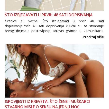
ŠTO IZBJEGAVATI U PRVIH 48 SATI DOPISIVANJA
Granice su važne: Što izbjegavati u prvih 48 sati
dopisivanjaPrvih 48 sati dopisivanja ključni su za stvaranje
prvog dojma i postavljanje zdravih granica u komunikaciji.
Važno je izbjeći prebrzo otkrivanje osobnih ili intimnih
Pročitaj više
informacija, jer nepoznata osoba još nije zaslužila to
povjerenje. Takođe...
ISPOVIJESTI IZ KREVETA: ŠTO ŽENE I MUŠKARCI
STVARNO MISLE O SEKSU NA JEDNU NOĆ