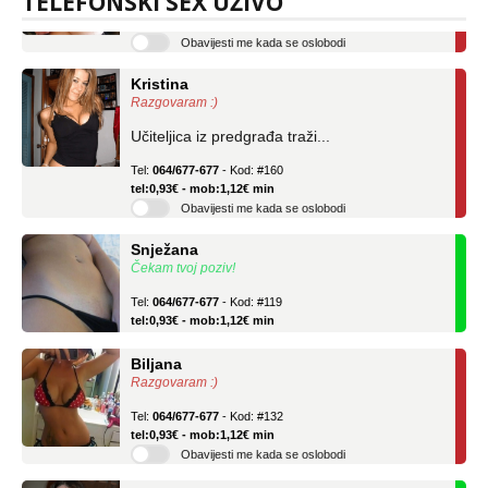
TELEFONSKI SEX UŽIVO
tel:0,93€ - mob:1,12€ min
Obavijesti me kada se oslobodi
Kristina
Razgovaram :)
Učiteljica iz predgrađa traži...
Tel:
064/677-677
- Kod: #160
tel:0,93€ - mob:1,12€ min
Obavijesti me kada se oslobodi
Snježana
Čekam tvoj poziv!
Tel:
064/677-677
- Kod: #119
tel:0,93€ - mob:1,12€ min
Biljana
Razgovaram :)
Tel:
064/677-677
- Kod: #132
tel:0,93€ - mob:1,12€ min
Obavijesti me kada se oslobodi
Alisa