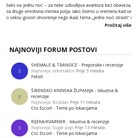
Seks na jednu noć – za neke uzbudljiva avantura bez obaveza,
za druge emotivna minska polja. Iako živimo u vremenu kad se
o seksu govori otvorenije nego ikad, tema „jedne noći strasti“ i
dalje izaziva burne rasprave. Što zapravo misle žene, a što
Pročitaj više
muškarci? Jesu...
NAJNOVIJI FORUM POSTOVI
SHEMALE & TRANSICE - Preporuke i recenzije
Najnovija: sekstraktor
Prije 3 minuta
S
Fetish
ŠIBENSKO KNINSKA ŽUPANIJA - Iskustva &
recenzije
B
Najnovija: Bodulac
Prije 11 minuta
Cro Escort - Teme po lokacijama
RIJEKA/KVARNER - Iskustva & recenzije
Najnovija: Sugar papi
Prije 13 minuta
S
Cro Escort - Teme po lokacijama