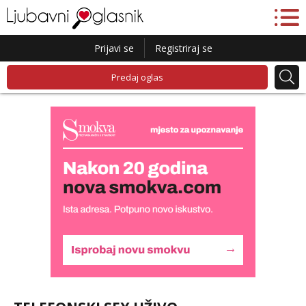
Prijavi se
Registriraj se
Predaj oglas
Liliana
Razgovaram :)
Tel:
064/677-677
- Kod: #69