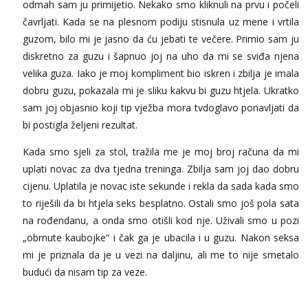
odmah sam ju primijetio. Nekako smo kliknuli na prvu i počeli
čavrljati. Kada se na plesnom podiju stisnula uz mene i vrtila
guzom, bilo mi je jasno da ću jebati te večere. Primio sam ju
diskretno za guzu i šapnuo joj na uho da mi se sviđa njena
velika guza. Iako je moj kompliment bio iskren i zbilja je imala
dobru guzu, pokazala mi je sliku kakvu bi guzu htjela. Ukratko
sam joj objasnio koji tip vježba mora tvdoglavo ponavljati da
bi postigla željeni rezultat.
Kada smo sjeli za stol, tražila me je moj broj računa da mi
uplati novac za dva tjedna treninga. Zbilja sam joj dao dobru
cijenu. Uplatila je novac iste sekunde i rekla da sada kada smo
to riješili da bi htjela seks besplatno. Ostali smo još pola sata
na rođendanu, a onda smo otišli kod nje. Uživali smo u pozi
„obrnute kaubojke“ i čak ga je ubacila i u guzu. Nakon seksa
mi je priznala da je u vezi na daljinu, ali me to nije smetalo
budući da nisam tip za veze.