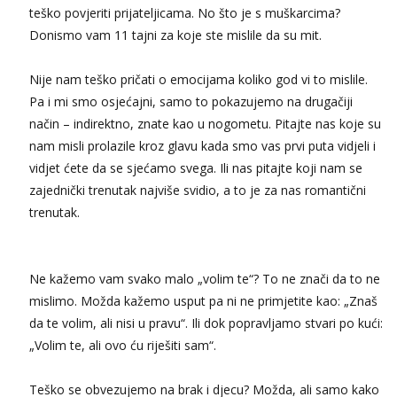
teško povjeriti prijateljicama. No što je s muškarcima?
Donismo vam 11 tajni za koje ste mislile da su mit.
Nije nam teško pričati o emocijama koliko god vi to mislile.
Pa i mi smo osjećajni, samo to pokazujemo na drugačiji
način – indirektno, znate kao u nogometu. Pitajte nas koje su
nam misli prolazile kroz glavu kada smo vas prvi puta vidjeli i
vidjet ćete da se sjećamo svega. Ili nas pitajte koji nam se
zajednički trenutak najviše svidio, a to je za nas romantični
trenutak.
Ne kažemo vam svako malo „volim te“? To ne znači da to ne
mislimo. Možda kažemo usput pa ni ne primjetite kao: „Znaš
da te volim, ali nisi u pravu“. Ili dok popravljamo stvari po kući:
„Volim te, ali ovo ću riješiti sam“.
Teško se obvezujemo na brak i djecu? Možda, ali samo kako