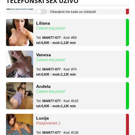
TELEFONSKI SEX UŽIVO
tel:0,93€ - mob:1,12€ min
Obavijesti me kada se oslobodi
Liliana
Čekam tvoj poziv!
Tel:
064/677-677
- Kod: #69
tel:0,93€ - mob:1,12€ min
Vanesa
Čekam tvoj poziv!
Tel:
064/677-677
- Kod: #74
tel:0,93€ - mob:1,12€ min
Anđela
Čekam tvoj poziv!
Tel:
064/677-677
- Kod: #142
tel:0,93€ - mob:1,12€ min
Lucija
Razgovaram :)
Tel:
064/677-677
- Kod: #136
tel:0,93€ - mob:1,12€ min