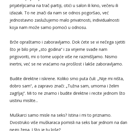
prijateljicama na trač-partiji, otići u salon ili kino, večeru ili
izlazak. To ne znači da nam se odnos pogoršao, već
jednostavno zaslužujemo malo privatnosti, individualnosti
koja nam može samo pomoći u odnosu.
Brže opraštamo i zaboravljamo. Dok ćete se vi nečega sjetiti
što je bilo prije „sto godina“ i za vrijeme svađe nam
prigovoriti, mi o tome uopće više ne razmišljamo. Nismo
inertni, već se ne vraćamo na prošlost i lakše zaboravljamo.
Budite direktne i iskrene. Koliko smo puta čuli: „Nije mi ništa,
dobro sam“, a zapravo znači: „Tužna sam, umorna i želim
zagrljaj“. Mi to ne znamo i budite direktne i recite jednom što
uistinu mislite...
Muškarci samo misle na seks? Istina i mi to priznamo.
Dvostruko više muškaraca pomisli na seks bar jednom na dan
nego žena. I što je tu loše?