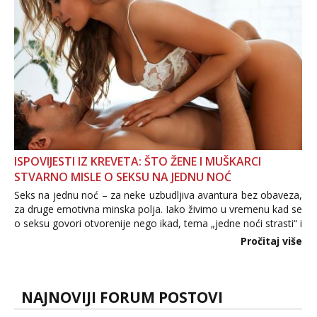
ISPOVIJESTI IZ KREVETA: ŠTO ŽENE I MUŠKARCI
STVARNO MISLE O SEKSU NA JEDNU NOĆ
Seks na jednu noć – za neke uzbudljiva avantura bez obaveza,
za druge emotivna minska polja. Iako živimo u vremenu kad se
o seksu govori otvorenije nego ikad, tema „jedne noći strasti“ i
dalje izaziva burne rasprave. Što zapravo misle žene, a što
Pročitaj više
muškarci? Jesu...
NAJNOVIJI FORUM POSTOVI