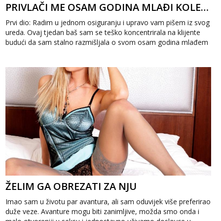
PRIVLAČI ME OSAM GODINA MLAĐI KOLEGA 1
Prvi dio: Radim u jednom osiguranju i upravo vam pišem iz svog
ureda. Ovaj tjedan baš sam se teško koncentrirala na klijente
budući da sam stalno razmišljala o svom osam godina mlađem
kolegi. Par ...
ŽELIM GA OBREZATI ZA NJU
Imao sam u životu par avantura, ali sam oduvijek više preferirao
duže veze. Avanture mogu biti zanimljive, možda smo onda i