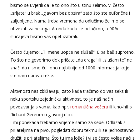
bismo se uvjerili da je to ono što uistinu želimo. Vi često
„srljate“ u brak „glavom bez obzira“ zato što ste euforične i
zaljubljene. Nama treba vremena da odlučimo želimo se
obvezati za nekoga. A onda kada se odlučimo, u 90%
slučajeva bismo vas opet izabrali.
Često čujemo: „Ti mene uopće ne slušaš“. E pa baš suprotno.
To što ne govorimo dok pričate „da draga“ ili „slušam te“ ne
znači da nismo čuli ono najbitnije od 1000 informacija koje
ste nam upravo rekle.
Aktivnosti nas zbližavaju, zato kada tražimo do vas seks ili
neku sportsku zajedničku aktivnost, to je naš način
povezivanja s vama, kao npr.
romantična večera
ili kino-hit s
Richard Gereom u glavnoj ulozi.
I mi ponekada trebamo vrijeme samo za sebe. Odlazak s
prijateljima na pivo, pogledati dobru tekmu ili se jednostavno
družiti s prijateljima. Što tu ima loše? I vi se često volite naći s