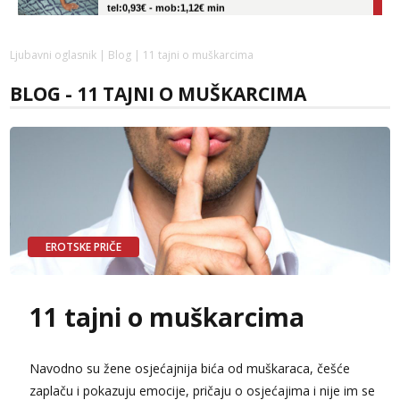
Obavijesti me kada se oslobodi
Liliana
Ljubavni oglasnik
|
Blog
| 11 tajni o muškarcima
Čekam tvoj poziv!
BLOG - 11 TAJNI O MUŠKARCIMA
Tel:
064/677-677
- Kod: #69
tel:0,93€ - mob:1,12€ min
Vanesa
Čekam tvoj poziv!
Tel:
064/677-677
- Kod: #74
tel:0,93€ - mob:1,12€ min
Anđela
EROTSKE PRIČE
Čekam tvoj poziv!
Tel:
064/677-677
- Kod: #142
tel:0,93€ - mob:1,12€ min
11 tajni o muškarcima
Navodno su žene osjećajnija bića od muškaraca, češće
zaplaču i pokazuju emocije, pričaju o osjećajima i nije im se