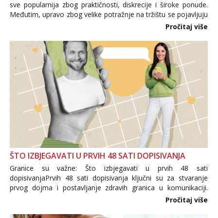
sve popularnija zbog praktičnosti, diskrecije i široke ponude.
Međutim, upravo zbog velike potražnje na tržištu se pojavljuju
i brojni krivotvoreni proizvodi, nepouzdane internetske
Pročitaj više
trgovine te proizvodi nepoznatog podrijetla. ...
ŠTO IZBJEGAVATI U PRVIH 48 SATI DOPISIVANJA
Granice su važne: Što izbjegavati u prvih 48 sati
dopisivanjaPrvih 48 sati dopisivanja ključni su za stvaranje
prvog dojma i postavljanje zdravih granica u komunikaciji.
Važno je izbjeći prebrzo otkrivanje osobnih ili intimnih
Pročitaj više
informacija, jer nepoznata osoba još nije zaslužila to
povjerenje. Takođe...