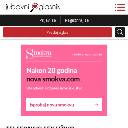
Prijavi se
Registriraj se
Predaj oglas
Lucija
Razgovaram :)
Tel:
064/677-677
- Kod: #136