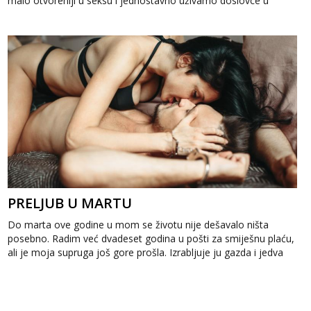
malo otvoreniji u seksu i jednostavno uživamo doslovce u
sudaranju tijela, a...
PRELJUB U MARTU
Do marta ove godine u mom se životu nije dešavalo ništa
posebno. Radim već dvadeset godina u pošti za smiješnu plaću,
ali je moja supruga još gore prošla. Izrabljuje ju gazda i jedva
dobije sedamst...