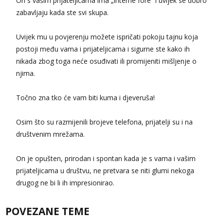
On s vašim prijateljicama ima „interne fore“ i uvijek se dobro
zabavljaju kada ste svi skupa.
Uvijek mu u povjerenju možete ispričati pokoju tajnu koja
postoji među vama i prijateljicama i sigurne ste kako ih
nikada zbog toga neće osuđivati ili promijeniti mišljenje o
njima.
Točno zna tko će vam biti kuma i djeveruša!
Osim što su razmijenili brojeve telefona, prijatelji su i na
društvenim mrežama.
On je opušten, prirodan i spontan kada je s vama i vašim
prijateljicama u društvu, ne pretvara se niti glumi nekoga
drugog ne bi li ih impresionirao.
POVEZANE TEME