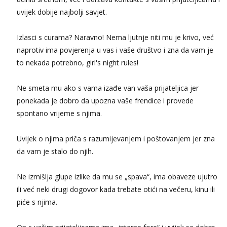
uvijek dobije najbolji savjet.
Izlasci s curama? Naravno! Nema ljutnje niti mu je krivo, već
naprotiv ima povjerenja u vas i vaše društvo i zna da vam je
to nekada potrebno, girl's night rules!
Ne smeta mu ako s vama izađe van vaša prijateljica jer
ponekada je dobro da upozna vaše frendice i provede
spontano vrijeme s njima.
Uvijek o njima priča s razumijevanjem i poštovanjem jer zna
da vam je stalo do njih.
Ne izmišlja glupe izlike da mu se „spava“, ima obaveze ujutro
ili već neki drugi dogovor kada trebate otići na večeru, kinu ili
piće s njima.