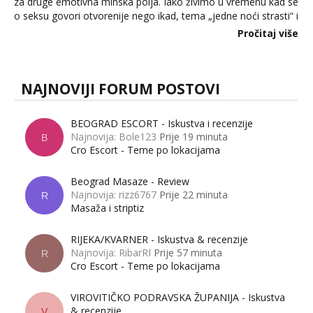
za druge emotivna minska polja. Iako živimo u vremenu kad se
o seksu govori otvorenije nego ikad, tema „jedne noći strasti“ i
dalje izaziva burne rasprave. Što zapravo misle žene, a što
Pročitaj više
muškarci? Jesu...
NAJNOVIJI FORUM POSTOVI
BEOGRAD ESCORT - Iskustva i recenzije
Najnovija: Bole123
Prije 19 minuta
B
Cro Escort - Teme po lokacijama
Beograd Masaze - Review
Najnovija: rizz6767
Prije 22 minuta
R
Masaža i striptiz
RIJEKA/KVARNER - Iskustva & recenzije
Najnovija: RibarRI
Prije 57 minuta
R
Cro Escort - Teme po lokacijama
VIROVITIČKO PODRAVSKA ŽUPANIJA - Iskustva
& recenzije
V