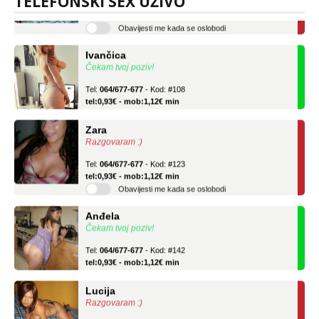
TELEFONSKI SEX UŽIVO
tel:0,93€ - mob:1,12€ min
Obavijesti me kada se oslobodi
Ivančica
Čekam tvoj poziv!
Tel:
064/677-677
- Kod: #108
tel:0,93€ - mob:1,12€ min
Zara
Razgovaram :)
Tel:
064/677-677
- Kod: #123
tel:0,93€ - mob:1,12€ min
Obavijesti me kada se oslobodi
Anđela
Čekam tvoj poziv!
Tel:
064/677-677
- Kod: #142
tel:0,93€ - mob:1,12€ min
Lucija
Razgovaram :)
Tel:
064/677-677
- Kod: #136