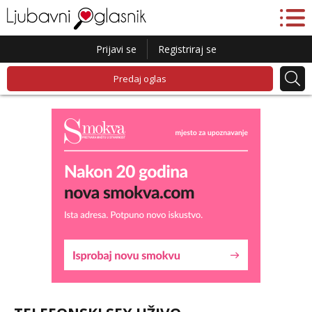
Prijavi se
Registriraj se
Predaj oglas
Lucija
Razgovaram :)
Tel:
064/677-677
- Kod: #136