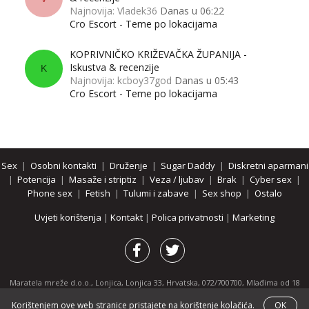
Najnovija: Vladek36
Danas u 06:22
Cro Escort - Teme po lokacijama
KOPRIVNIČKO KRIŽEVAČKA ŽUPANIJA -
Iskustva & recenzije
K
Najnovija: kcboy37god
Danas u 05:43
Cro Escort - Teme po lokacijama
Sex
|
Osobni kontakti
|
Druženje
|
Sugar Daddy
|
Diskretni aparmani
|
Potencija
|
Masaže i striptiz
|
Veza / ljubav
|
Brak
|
Cyber sex
|
Phone sex
|
Fetish
|
Tulumi i zabave
|
Sex shop
|
Ostalo
Uvjeti korištenja
|
Kontakt
|
Polica privatnosti
|
Marketing
Maratela mreže d.o.o., Lonjica, Lonjica 33, Hrvatska, 072/700700, Mlađima od 18
godina zabranjeno je pregledavanje stranice i svih njenih dijelova.
Korištenjem ove web stranice pristajete na korištenje kolačića.
OK
Partnerski portali:
osobnikontakti.com
|
hotline.hr
|
ThePornDude.com