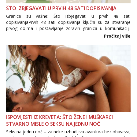
ŠTO IZBJEGAVATI U PRVIH 48 SATI DOPISIVANJA
Granice su važne: Što izbjegavati u prvih 48 sati
dopisivanjaPrvih 48 sati dopisivanja ključni su za stvaranje
prvog dojma i postavljanje zdravih granica u komunikaciji.
Važno je izbjeći prebrzo otkrivanje osobnih ili intimnih
Pročitaj više
informacija, jer nepoznata osoba još nije zaslužila to
povjerenje. Takođe...
ISPOVIJESTI IZ KREVETA: ŠTO ŽENE I MUŠKARCI
STVARNO MISLE O SEKSU NA JEDNU NOĆ
Seks na jednu noć – za neke uzbudljiva avantura bez obaveza,