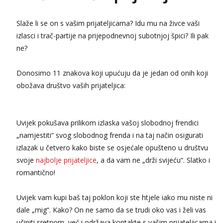
Slaže li se on s vašim prijateljicama? Idu mu na živce vaši
izlasci i trač-partije na prijepodnevnoj subotnjoj špici? Ili pak
ne?
Donosimo 11 znakova koji upućuju da je jedan od onih koji
obožava društvo vaših prijateljica:
Uvijek pokušava prilikom izlaska vašoj slobodnoj frendici
„namjestiti“ svog slobodnog frenda i na taj način osigurati
izlazak u četvero kako biste se osjećale opušteno u društvu
svoje
najbolje prijateljice
, a da vam ne „drži svijeću“. Slatko i
romantično!
Uvijek vam kupi baš taj poklon koji ste htjele iako mu niste ni
dale „mig“. Kako? On ne samo da se trudi oko vas i želi vas
učiniti sretnom, već i održava kontakte s vašim prijateljicama i