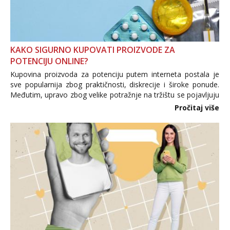
KAKO SIGURNO KUPOVATI PROIZVODE ZA
POTENCIJU ONLINE?
Kupovina proizvoda za potenciju putem interneta postala je
sve popularnija zbog praktičnosti, diskrecije i široke ponude.
Međutim, upravo zbog velike potražnje na tržištu se pojavljuju
i brojni krivotvoreni proizvodi, nepouzdane internetske
Pročitaj više
trgovine te proizvodi nepoznatog podrijetla. ...