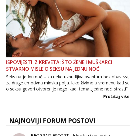
ISPOVIJESTI IZ KREVETA: ŠTO ŽENE I MUŠKARCI
STVARNO MISLE O SEKSU NA JEDNU NOĆ
Seks na jednu noć – za neke uzbudljiva avantura bez obaveza,
za druge emotivna minska polja. Iako živimo u vremenu kad se
o seksu govori otvorenije nego ikad, tema „jedne noći strasti“ i
dalje izaziva burne rasprave. Što zapravo misle žene, a što
Pročitaj više
muškarci? Jesu...
NAJNOVIJI FORUM POSTOVI
BEOGRAD ESCORT - Iskustva i recenzije