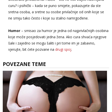
curu? i psihički – kada se puno smijete, pokazujete da ste
sretna osoba, a sretne su osobe privlačnije od onih koje se
ne smiju tako često i koje su stalno namrgođene.
Humor
– smisao za humor je jedna od najprivlačnijih osobina
koje može posjedovati jedna žena. Ako cura shvaća njegove
šale i zajedno se mogu šaliti i pri tome im je zabavno,
vjerujte, bit ćete pozvane na
drugi spoj
.
POVEZANE TEME