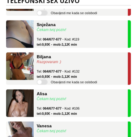
TELEFONSKI SEX UŽIVO
tel:0,93€ - mob:1,12€ min
Obavijesti me kada se oslobodi
Snježana
Čekam tvoj poziv!
Tel:
064/677-677
- Kod: #119
tel:0,93€ - mob:1,12€ min
Biljana
Razgovaram :)
Tel:
064/677-677
- Kod: #132
tel:0,93€ - mob:1,12€ min
Obavijesti me kada se oslobodi
Alisa
Čekam tvoj poziv!
Tel:
064/677-677
- Kod: #106
tel:0,93€ - mob:1,12€ min
Vanesa
Čekam tvoj poziv!
Tel:
064/677-677
- Kod: #74