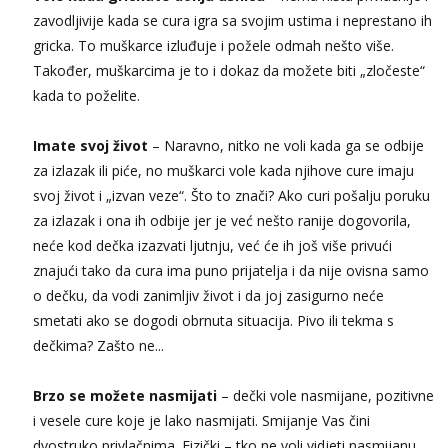
tel:0,93€ - mob:1,12€ min
zavodljivije kada se cura igra sa svojim ustima i neprestano ih
Obavijesti me kada se oslobodi
gricka. To muškarce izluđuje i požele odmah nešto više.
Anđela
Također, muškarcima je to i dokaz da možete biti „zločeste“
Čekam tvoj poziv!
kada to poželite.
Tel:
064/677-677
- Kod: #142
tel:0,93€ - mob:1,12€ min
Imate svoj život
– Naravno, nitko ne voli kada ga se odbije
za izlazak ili piće, no muškarci vole kada njihove cure imaju
svoj život i „izvan veze“. Što to znači? Ako curi pošalju poruku
za izlazak i ona ih odbije jer je već nešto ranije dogovorila,
neće kod dečka izazvati ljutnju, već će ih još više privući
znajući tako da cura ima puno prijatelja i da nije ovisna samo
o dečku, da vodi zanimljiv život i da joj zasigurno neće
smetati ako se dogodi obrnuta situacija. Pivo ili tekma s
dečkima? Zašto ne...
Brzo se možete nasmijati
– dečki vole nasmijane, pozitivne
i vesele cure koje je lako nasmijati. Smijanje Vas čini
dvostruko privlačnima. Fizički – tko ne voli vidjeti nasmijanu