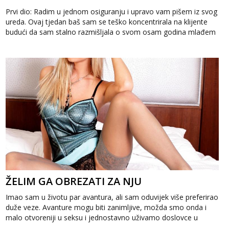
Prvi dio: Radim u jednom osiguranju i upravo vam pišem iz svog
ureda. Ovaj tjedan baš sam se teško koncentrirala na klijente
budući da sam stalno razmišljala o svom osam godina mlađem
kolegi. Par ...
ŽELIM GA OBREZATI ZA NJU
Imao sam u životu par avantura, ali sam oduvijek više preferirao
duže veze. Avanture mogu biti zanimljive, možda smo onda i
malo otvoreniji u seksu i jednostavno uživamo doslovce u
sudaranju tijela, a...