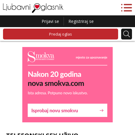
Prijavi se
Registriraj se
Predaj oglas
Maja
Razgovaram :)
Tel:
064/677-677
- Kod: #04