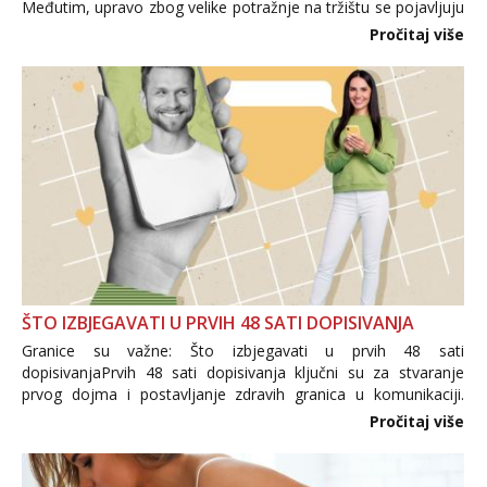
Međutim, upravo zbog velike potražnje na tržištu se pojavljuju
i brojni krivotvoreni proizvodi, nepouzdane internetske
Pročitaj više
trgovine te proizvodi nepoznatog podrijetla. ...
ŠTO IZBJEGAVATI U PRVIH 48 SATI DOPISIVANJA
Granice su važne: Što izbjegavati u prvih 48 sati
dopisivanjaPrvih 48 sati dopisivanja ključni su za stvaranje
prvog dojma i postavljanje zdravih granica u komunikaciji.
Važno je izbjeći prebrzo otkrivanje osobnih ili intimnih
Pročitaj više
informacija, jer nepoznata osoba još nije zaslužila to
povjerenje. Takođe...