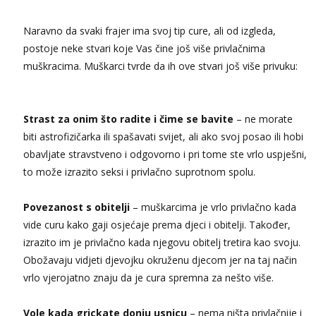
tel:0,93€ - mob:1,12€ min
Naravno da svaki frajer ima svoj tip cure, ali od izgleda,
Biljana
postoje neke stvari koje Vas čine još više privlačnima
Razgovaram :)
muškracima. Muškarci tvrde da ih ove stvari još više privuku:
Tel:
064/677-677
- Kod: #132
tel:0,93€ - mob:1,12€ min
Obavijesti me kada se oslobodi
Strast za onim što radite i čime se bavite
– ne morate
Alisa
biti astrofizičarka ili spašavati svijet, ali ako svoj posao ili hobi
Čekam tvoj poziv!
obavljate stravstveno i odgovorno i pri tome ste vrlo uspješni,
Tel:
064/677-677
- Kod: #106
to može izrazito seksi i privlačno suprotnom spolu.
tel:0,93€ - mob:1,12€ min
Vanesa
Povezanost s obitelji
– muškarcima je vrlo privlačno kada
Čekam tvoj poziv!
vide curu kako gaji osjećaje prema djeci i obitelji. Također,
Tel:
064/677-677
- Kod: #74
izrazito im je privlačno kada njegovu obitelj tretira kao svoju.
tel:0,93€ - mob:1,12€ min
Obožavaju vidjeti djevojku okruženu djecom jer na taj način
Lili
vrlo vjerojatno znaju da je cura spremna za nešto više.
Razgovaram :)
Tel:
064/677-677
- Kod: #128
Vole kada grickate donju usnicu
– nema ništa privlačnije i