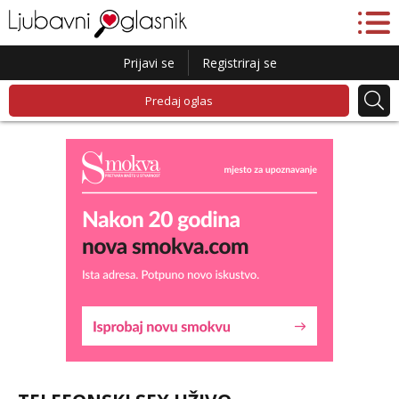
Prijavi se
Registriraj se
Predaj oglas
Lucija
Razgovaram :)
Tel:
064/677-677
- Kod: #136