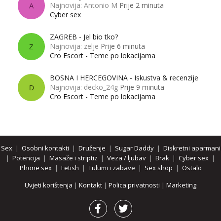
Najnovija: Antonio M
Prije 2 minuta
A
Cyber sex
ZAGREB - Jel bio tko?
Najnovija: zelje
Prije 6 minuta
Z
Cro Escort - Teme po lokacijama
BOSNA I HERCEGOVINA - Iskustva & recenzije
Najnovija: decko_24g
Prije 9 minuta
D
Cro Escort - Teme po lokacijama
Sex
|
Osobni kontakti
|
Druženje
|
Sugar Daddy
|
Diskretni aparmani
|
Potencija
|
Masaže i striptiz
|
Veza / ljubav
|
Brak
|
Cyber sex
|
Phone sex
|
Fetish
|
Tulumi i zabave
|
Sex shop
|
Ostalo
Uvjeti korištenja
|
Kontakt
|
Polica privatnosti
|
Marketing