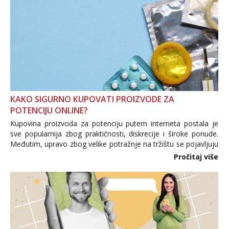
KAKO SIGURNO KUPOVATI PROIZVODE ZA
POTENCIJU ONLINE?
Kupovina proizvoda za potenciju putem interneta postala je
sve popularnija zbog praktičnosti, diskrecije i široke ponude.
Međutim, upravo zbog velike potražnje na tržištu se pojavljuju
i brojni krivotvoreni proizvodi, nepouzdane internetske
Pročitaj više
trgovine te proizvodi nepoznatog podrijetla. ...