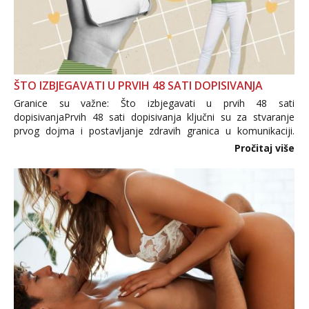
ŠTO IZBJEGAVATI U PRVIH 48 SATI DOPISIVANJA
Granice su važne: Što izbjegavati u prvih 48 sati
dopisivanjaPrvih 48 sati dopisivanja ključni su za stvaranje
prvog dojma i postavljanje zdravih granica u komunikaciji.
Važno je izbjeći prebrzo otkrivanje osobnih ili intimnih
Pročitaj više
informacija, jer nepoznata osoba još nije zaslužila to
povjerenje. Takođe...