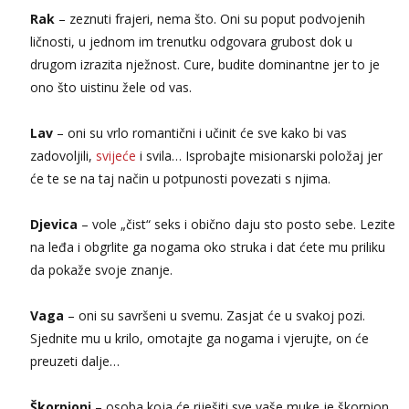
Tel:
064/677-677
- Kod: #04
Rak
– zeznuti frajeri, nema što. Oni su poput podvojenih
tel:0,93€ - mob:1,12€ min
ličnosti, u jednom im trenutku odgovara grubost dok u
Obavijesti me kada se oslobodi
drugom izrazita nježnost. Cure, budite dominantne jer to je
Snježana
ono što uistinu žele od vas.
Čekam tvoj poziv!
Tel:
064/677-677
- Kod: #119
Lav
– oni su vrlo romantični i učinit će sve kako bi vas
tel:0,93€ - mob:1,12€ min
zadovoljili,
svijeće
i svila… Isprobajte misionarski položaj jer
Biljana
će te se na taj način u potpunosti povezati s njima.
Čekam tvoj poziv!
Tel:
064/677-677
- Kod: #132
Djevica
– vole „čist“ seks i obično daju sto posto sebe. Lezite
tel:0,93€ - mob:1,12€ min
na leđa i obgrlite ga nogama oko struka i dat ćete mu priliku
da pokaže svoje znanje.
Vanesa
Čekam tvoj poziv!
Vaga
– oni su savršeni u svemu. Zasjat će u svakoj pozi.
Tel:
064/677-677
- Kod: #74
tel:0,93€ - mob:1,12€ min
Sjednite mu u krilo, omotajte ga nogama i vjerujte, on će
preuzeti dalje…
Žana
Razgovaram :)
Škorpioni
– osoba koja će riješiti sve vaše muke je škorpion.