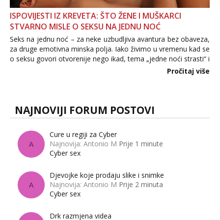
ISPOVIJESTI IZ KREVETA: ŠTO ŽENE I MUŠKARCI
STVARNO MISLE O SEKSU NA JEDNU NOĆ
Seks na jednu noć – za neke uzbudljiva avantura bez obaveza,
za druge emotivna minska polja. Iako živimo u vremenu kad se
o seksu govori otvorenije nego ikad, tema „jedne noći strasti“ i
dalje izaziva burne rasprave. Što zapravo misle žene, a što
Pročitaj više
muškarci? Jesu...
NAJNOVIJI FORUM POSTOVI
Cure u regiji za Cyber
Najnovija: Antonio M
Prije 1 minute
A
Cyber sex
Djevojke koje prodaju slike i snimke
Najnovija: Antonio M
Prije 2 minuta
A
Cyber sex
Drk razmjena videa