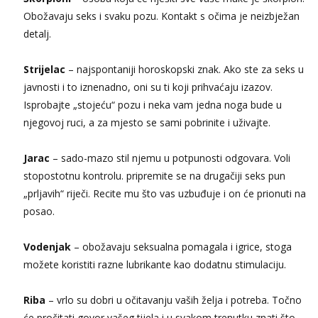
Tel:
064/677-677
- Kod: #135
Obožavaju seks i svaku pozu. Kontakt s očima je neizbježan
tel:0,93€ - mob:1,12€ min
Obavijesti me kada se oslobodi
detalj.
Lili
Razgovaram :)
Strijelac
– najspontaniji horoskopski znak. Ako ste za seks u
javnosti i to iznenadno, oni su ti koji prihvaćaju izazov.
Tel:
064/677-677
- Kod: #128
tel:0,93€ - mob:1,12€ min
Isprobajte „stojeću“ pozu i neka vam jedna noga bude u
Obavijesti me kada se oslobodi
njegovoj ruci, a za mjesto se sami pobrinite i uživajte.
Zara
Čekam tvoj poziv!
Jarac
– sado-mazo stil njemu u potpunosti odgovara. Voli
stopostotnu kontrolu. pripremite se na drugačiji seks pun
Tel:
064/677-677
- Kod: #123
tel:0,93€ - mob:1,12€ min
„prljavih“ riječi. Recite mu što vas uzbuđuje i on će prionuti na
posao.
Anđela
Čekam tvoj poziv!
Vodenjak
– obožavaju seksualna pomagala i igrice, stoga
Tel:
064/677-677
- Kod: #142
tel:0,93€ - mob:1,12€ min
možete koristiti razne lubrikante kao dodatnu stimulaciju.
Riba
– vrlo su dobri u očitavanju vaših želja i potreba. Točno
će pročitati govor vašeg tijela i u svakom trenutku znati što