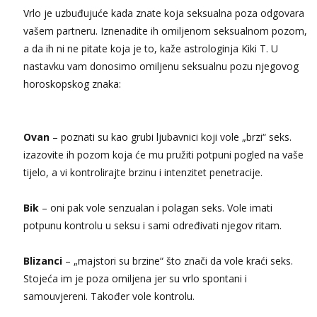
Tel:
064/677-677
- Kod: #123
Vrlo je uzbuđujuće kada znate koja seksualna poza odgovara
tel:0,93€ - mob:1,12€ min
vašem partneru. Iznenadite ih omiljenom seksualnom pozom,
a da ih ni ne pitate koja je to, kaže astrologinja Kiki T. U
Anđela
Čekam tvoj poziv!
nastavku vam donosimo omiljenu seksualnu pozu njegovog
horoskopskog znaka:
Tel:
064/677-677
- Kod: #142
tel:0,93€ - mob:1,12€ min
Lucija
Razgovaram :)
Ovan
– poznati su kao grubi ljubavnici koji vole „brzi“ seks.
izazovite ih pozom koja će mu pružiti potpuni pogled na vaše
Tel:
064/677-677
- Kod: #136
tel:0,93€ - mob:1,12€ min
tijelo, a vi kontrolirajte brzinu i intenzitet penetracije.
Obavijesti me kada se oslobodi
Bik
– oni pak vole senzualan i polagan seks. Vole imati
Liliana
Razgovaram :)
potpunu kontrolu u seksu i sami određivati njegov ritam.
Tel:
064/677-677
- Kod: #69
tel:0,93€ - mob:1,12€ min
Blizanci
– „majstori su brzine“ što znači da vole kraći seks.
Obavijesti me kada se oslobodi
Stojeća im je poza omiljena jer su vrlo spontani i
Maja
samouvjereni. Također vole kontrolu.
Razgovaram :)