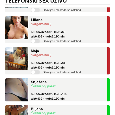
TELEFONSKI SEX UŽIVO
tel:0,93€ - mob:1,12€ min
Obavijesti me kada se oslobodi
Liliana
Razgovaram :)
Tel:
064/677-677
- Kod: #69
tel:0,93€ - mob:1,12€ min
Obavijesti me kada se oslobodi
Maja
Razgovaram :)
Tel:
064/677-677
- Kod: #04
tel:0,93€ - mob:1,12€ min
Obavijesti me kada se oslobodi
Snježana
Čekam tvoj poziv!
Tel:
064/677-677
- Kod: #119
tel:0,93€ - mob:1,12€ min
Biljana
Čekam tvoj poziv!