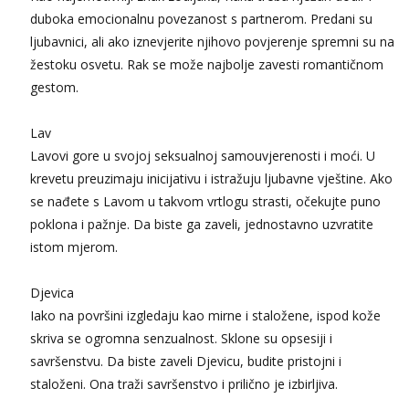
duboka emocionalnu povezanost s partnerom. Predani su
ljubavnici, ali ako iznevjerite njihovo povjerenje spremni su na
žestoku osvetu. Rak se može najbolje zavesti romantičnom
gestom.
Lav
Lavovi gore u svojoj seksualnoj samouvjerenosti i moći. U
krevetu preuzimaju inicijativu i istražuju ljubavne vještine. Ako
se nađete s Lavom u takvom vrtlogu strasti, očekujte puno
poklona i pažnje. Da biste ga zaveli, jednostavno uzvratite
istom mjerom.
Djevica
Iako na površini izgledaju kao mirne i staložene, ispod kože
skriva se ogromna senzualnost. Sklone su opsesiji i
savršenstvu. Da biste zaveli Djevicu, budite pristojni i
staloženi. Ona traži savršenstvo i prilično je izbirljiva.