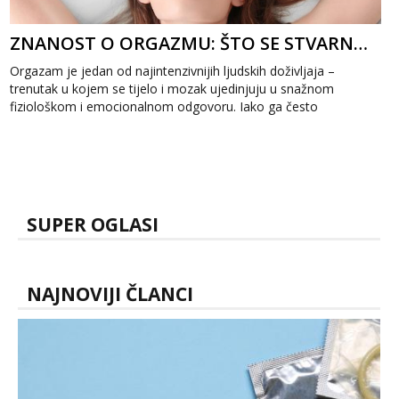
ZNANOST O ORGAZMU: ŠTO SE STVARNO DOGAĐA U TVOM MOZGU I TIJELU
Orgazam je jedan od najintenzivnijih ljudskih doživljaja –
trenutak u kojem se tijelo i mozak ujedinjuju u snažnom
fiziološkom i emocionalnom odgovoru. Iako ga često
povezujemo s užitkom,...
SUPER OGLASI
NAJNOVIJI ČLANCI