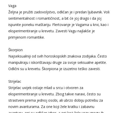
Vaga
Željna je pružiti zadovoljstvo, odličan je i predan ljubavnik. Voli
sentimentalnost i romantičnost, a bit će joj drago i da joj
ispunite poneku maštariju. Flertovanje je Vagama u krvi, kao i
eksperimentiranje u krevetu. Zavesti Vagu najlakše je
primjenom romantike.
Škorpion
Najseksualniji od svih horoskopskih znakova zodijaka. Često
manipuliraju i iskorištavaju druge za svoje seksualne apetite.
Odlični su u krevetu. Škorpiona je izuzetno teško zavesti.
Strijelac
Strijelac uvijek ostaje mlad u srcu i otvoren za
eksperimentiranje u krevetu. Zbog takve naravi, često su
strastveni prema jednoj osobi, ali ubrzo dobiju potrebu za
novim avanturama. Za one koji žele kratku i zabavnu
avanturu, oni su odličan izbor, a oni koji žele vezu mogu ih