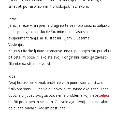
smatrati pomalo labilnim horoskopskim znakom.
Jarac
Jarac je rezerviran prema drugima te se mora snažno zaljubiti
da bi postigao istinsku fizičku intimnost. Nisu skloni
eksperimentiranju, ali su stabilni i vjerni u vezama.
Vodenjak
Željni su fizičke ljubavi i romanse. Imaju pobunjeničku prirodu i
bit ćete im poželjni ako ste svoji i originalni. Kako ga zavesti?
Glumite da ste neosvojivi.
Riba
Ovaj horoskopski znak pružit će vam puno zadovoljstva u
fizičkom smislu. Ribe vole udovoljavati svima oko sebe. Kada
upoznaju ljubav svog života, nema problema koji neće
željeti
riješiti pomirbenim seksom. Oni vole agresivniji pristup, tako
da budite odvažni kad im pristupite.