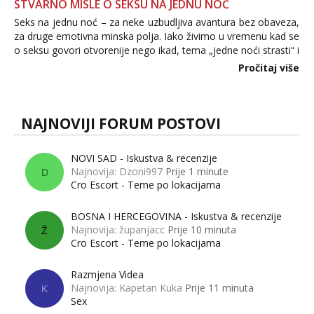
STVARNO MISLE O SEKSU NA JEDNU NOĆ
Seks na jednu noć – za neke uzbudljiva avantura bez obaveza,
za druge emotivna minska polja. Iako živimo u vremenu kad se
o seksu govori otvorenije nego ikad, tema „jedne noći strasti“ i
dalje izaziva burne rasprave. Što zapravo misle žene, a što
Pročitaj više
muškarci? Jesu...
NAJNOVIJI FORUM POSTOVI
NOVI SAD - Iskustva & recenzije
Najnovija: Dzoni997
Prije 1 minute
D
Cro Escort - Teme po lokacijama
BOSNA I HERCEGOVINA - Iskustva & recenzije
Najnovija: županjacc
Prije 10 minuta
Ž
Cro Escort - Teme po lokacijama
Razmjena Videa
Najnovija: Kapetan Kuka
Prije 11 minuta
K
Sex