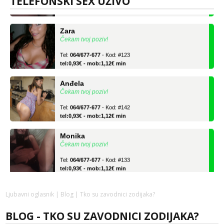
TELEFONSKI SEX UŽIVO
tel:0,93€ - mob:1,12€ min
Zara
Čekam tvoj poziv!
Tel:
064/677-677
- Kod: #123
tel:0,93€ - mob:1,12€ min
Anđela
Čekam tvoj poziv!
Tel:
064/677-677
- Kod: #142
tel:0,93€ - mob:1,12€ min
Monika
Čekam tvoj poziv!
Tel:
064/677-677
- Kod: #133
tel:0,93€ - mob:1,12€ min
Zara
Čekam tvoj poziv!
Ljubavni oglasnik
|
Blog
| Tko su zavodnici zodijaka?
Tel:
064/677-677
- Kod: #123
BLOG - TKO SU ZAVODNICI ZODIJAKA?
tel:0,93€ - mob:1,12€ min