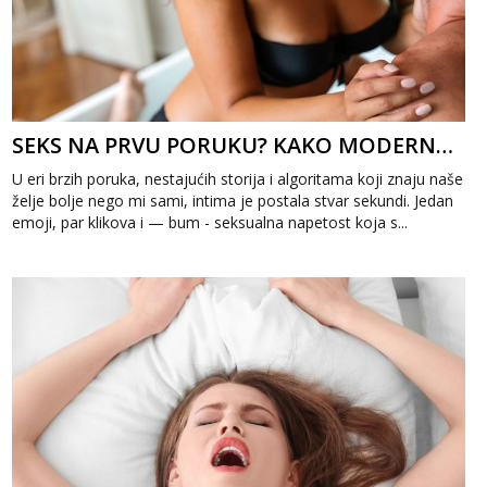
SEKS NA PRVU PORUKU? KAKO MODERNA KOMUNIKACIJA MIJENJA NAŠU INTIMU
U eri brzih poruka, nestajućih storija i algoritama koji znaju naše
želje bolje nego mi sami, intima je postala stvar sekundi. Jedan
emoji, par klikova i — bum - seksualna napetost koja s...