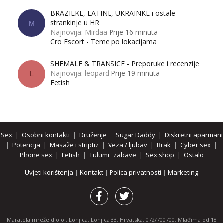
BRAZILKE, LATINE, UKRAINKE i ostale
strankinje u HR
M
Najnovija: Mirdaa
Prije 16 minuta
Cro Escort - Teme po lokacijama
SHEMALE & TRANSICE - Preporuke i recenzije
Najnovija: leopard
Prije 19 minuta
L
Fetish
Sex
|
Osobni kontakti
|
Druženje
|
Sugar Daddy
|
Diskretni aparmani
|
Potencija
|
Masaže i striptiz
|
Veza / ljubav
|
Brak
|
Cyber sex
|
Phone sex
|
Fetish
|
Tulumi i zabave
|
Sex shop
|
Ostalo
Uvjeti korištenja
|
Kontakt
|
Polica privatnosti
|
Marketing
Maratela mreže d.o.o., Lonjica, Lonjica 33, Hrvatska, 072/700700, Mlađima od 18