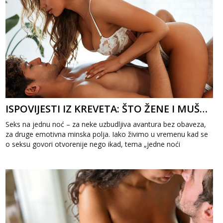
ISPOVIJESTI IZ KREVETA: ŠTO ŽENE I MUŠKARCI STVARNO MISLE O SEKSU NA JEDNU NOĆ
Seks na jednu noć – za neke uzbudljiva avantura bez obaveza,
za druge emotivna minska polja. Iako živimo u vremenu kad se
o seksu govori otvorenije nego ikad, tema „jedne noći
strasti&ldqu...