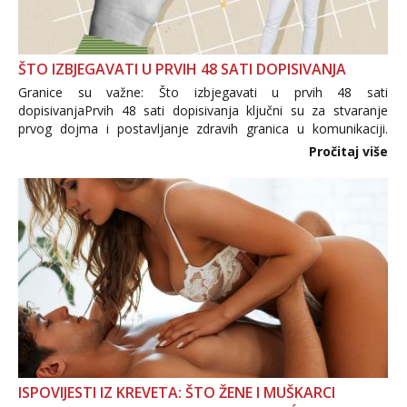
ŠTO IZBJEGAVATI U PRVIH 48 SATI DOPISIVANJA
Granice su važne: Što izbjegavati u prvih 48 sati
dopisivanjaPrvih 48 sati dopisivanja ključni su za stvaranje
prvog dojma i postavljanje zdravih granica u komunikaciji.
Važno je izbjeći prebrzo otkrivanje osobnih ili intimnih
Pročitaj više
informacija, jer nepoznata osoba još nije zaslužila to
povjerenje. Takođe...
ISPOVIJESTI IZ KREVETA: ŠTO ŽENE I MUŠKARCI