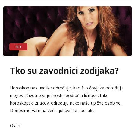
Anđela
Čekam tvoj poziv!
Tel:
064/677-677
- Kod: #142
tel:0,93€ - mob:1,12€ min
SEX
Tko su zavodnici zodijaka?
Horoskop nas uvelike određuje, kao što čovjeka određuju
njegove životne vrijednosti i područja ličnosti, tako
horoskopski znakovi određuju neke naše tipične osobine.
Donosimo vam najveće ljubavnike zodijaka.
Ovan