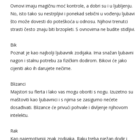
Ovnovi imaju magičnu moć kontrole, a dobri su i u ljubljenju.
No, isto tako su nestrpljivi i ponekad sebični u vođenju ljubavi
što može dovesti do poteškoća u odnosu. Njihovi trenutci
strasti često znaju biti brzopleti. S ovnovima ne budite stidljivi.
Bik
Poznat je kao najbolji ljubavnik zodijaka. Ima snažan ljubavni
nagon i stalnu potrebu za fizičkim dodirom. Bikovi će jako
cijeniti ako ih darujete nečime.
Blizanci
Majstori su flerta i lako vas mogu oboriti s nogu. Izuzetno su
maštoviti kao ljubavnici i s njima se zasigurno nećete
dosađivati. Blizance će privući pohvale i divljenje njihovom
intelektu.
Rak
Kao najemotivniji znak zodijaka, Raku treba nježan dodir i