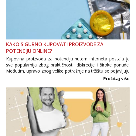
KAKO SIGURNO KUPOVATI PROIZVODE ZA
POTENCIJU ONLINE?
Kupovina proizvoda za potenciju putem interneta postala je
sve popularnija zbog praktičnosti, diskrecije i široke ponude.
Međutim, upravo zbog velike potražnje na tržištu se pojavljuju
i brojni krivotvoreni proizvodi, nepouzdane internetske
Pročitaj više
trgovine te proizvodi nepoznatog podrijetla. ...