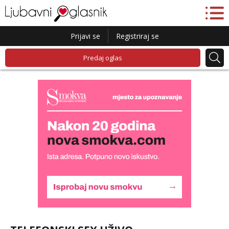
Prijavi se
Registriraj se
Predaj oglas
Monika
Čekam tvoj poziv!
Tel:
064/677-677
- Kod: #133