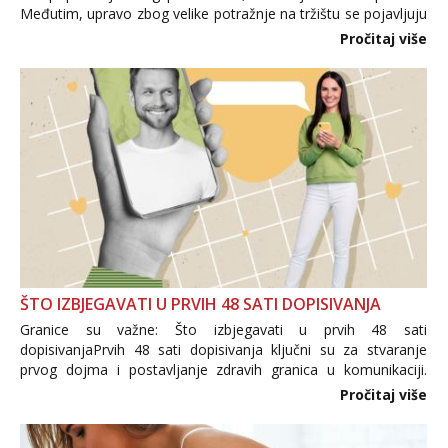
Međutim, upravo zbog velike potražnje na tržištu se pojavljuju
i brojni krivotvoreni proizvodi, nepouzdane internetske
Pročitaj više
trgovine te proizvodi nepoznatog podrijetla. ...
ŠTO IZBJEGAVATI U PRVIH 48 SATI DOPISIVANJA
Granice su važne: Što izbjegavati u prvih 48 sati
dopisivanjaPrvih 48 sati dopisivanja ključni su za stvaranje
prvog dojma i postavljanje zdravih granica u komunikaciji.
Važno je izbjeći prebrzo otkrivanje osobnih ili intimnih
Pročitaj više
informacija, jer nepoznata osoba još nije zaslužila to
povjerenje. Takođe...