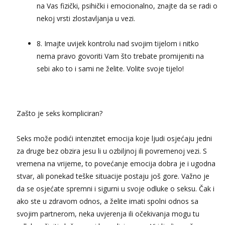
na Vas fizički, psihički i emocionalno, znajte da se radi o
nekoj vrsti zlostavljanja u vezi.
8. Imajte uvijek kontrolu nad svojim tijelom i nitko
nema pravo govoriti Vam što trebate promijeniti na
sebi ako to i sami ne želite. Volite svoje tijelo!
Zašto je seks kompliciran?
Seks može podići intenzitet emocija koje ljudi osjećaju jedni
za druge bez obzira jesu li u ozbiljnoj ili povremenoj vezi. S
vremena na vrijeme, to povećanje emocija dobra je i ugodna
stvar, ali ponekad teške situacije postaju još gore. Važno je
da se osjećate spremni i sigurni u svoje odluke o seksu. Čak i
ako ste u zdravom odnos, a želite imati spolni odnos sa
svojim partnerom, neka uvjerenja ili očekivanja mogu tu