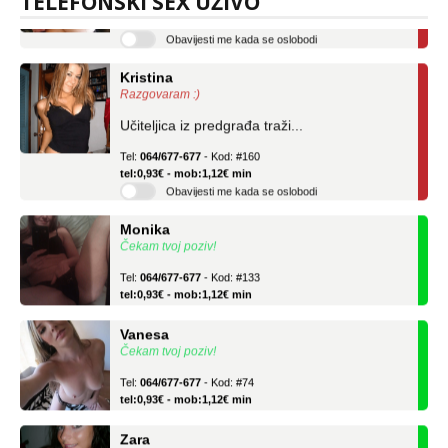
TELEFONSKI SEX UŽIVO
tel:0,93€ - mob:1,12€ min
Obavijesti me kada se oslobodi
Kristina
Razgovaram :)
Učiteljica iz predgrađa traži...
Tel:
064/677-677
- Kod: #160
tel:0,93€ - mob:1,12€ min
Obavijesti me kada se oslobodi
Monika
Čekam tvoj poziv!
Tel:
064/677-677
- Kod: #133
tel:0,93€ - mob:1,12€ min
Vanesa
Čekam tvoj poziv!
Tel:
064/677-677
- Kod: #74
tel:0,93€ - mob:1,12€ min
Zara
Čekam tvoj poziv!