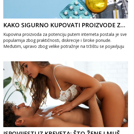
KAKO SIGURNO KUPOVATI PROIZVODE ZA POTENCIJU ONLINE?
Kupovina proizvoda za potenciju putem interneta postala je sve
popularnija zbog praktičnosti, diskrecije i široke ponude.
Međutim, upravo zbog velike potražnje na tržištu se pojavljuju
i...
ISPOVIJESTI IZ KREVETA: ŠTO ŽENE I MUŠKARCI STVARNO MISLE O SEKSU NA JEDNU NOĆ