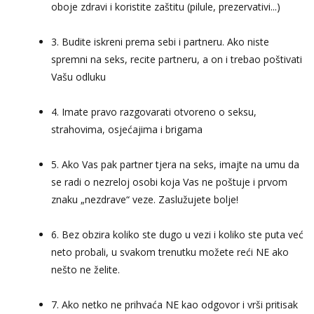
oboje zdravi i koristite zaštitu (pilule, prezervativi...)
3. Budite iskreni prema sebi i partneru. Ako niste
spremni na seks, recite partneru, a on i trebao poštivati
Vašu odluku
4. Imate pravo razgovarati otvoreno o seksu,
strahovima, osjećajima i brigama
5. Ako Vas pak partner tjera na seks, imajte na umu da
se radi o nezreloj osobi koja Vas ne poštuje i prvom
znaku „nezdrave“ veze. Zaslužujete bolje!
6. Bez obzira koliko ste dugo u vezi i koliko ste puta već
neto probali, u svakom trenutku možete reći NE ako
nešto ne želite.
7. Ako netko ne prihvaća NE kao odgovor i vrši pritisak