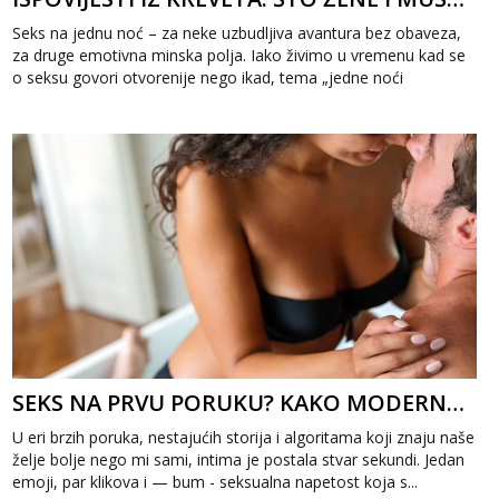
Seks na jednu noć – za neke uzbudljiva avantura bez obaveza,
za druge emotivna minska polja. Iako živimo u vremenu kad se
o seksu govori otvorenije nego ikad, tema „jedne noći
strasti&ldqu...
SEKS NA PRVU PORUKU? KAKO MODERNA KOMUNIKACIJA MIJENJA NAŠU INTIMU
U eri brzih poruka, nestajućih storija i algoritama koji znaju naše
želje bolje nego mi sami, intima je postala stvar sekundi. Jedan
emoji, par klikova i — bum - seksualna napetost koja s...