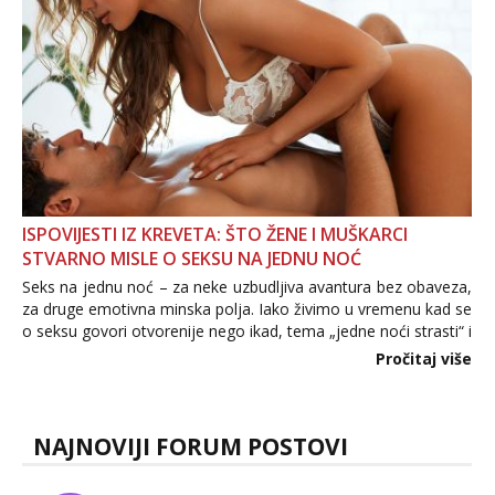
ISPOVIJESTI IZ KREVETA: ŠTO ŽENE I MUŠKARCI
STVARNO MISLE O SEKSU NA JEDNU NOĆ
Seks na jednu noć – za neke uzbudljiva avantura bez obaveza,
za druge emotivna minska polja. Iako živimo u vremenu kad se
o seksu govori otvorenije nego ikad, tema „jedne noći strasti“ i
dalje izaziva burne rasprave. Što zapravo misle žene, a što
Pročitaj više
muškarci? Jesu...
NAJNOVIJI FORUM POSTOVI