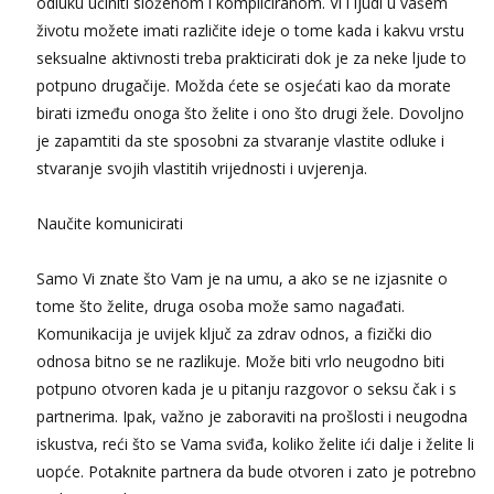
odluku učiniti složenom i kompliciranom. Vi i ljudi u vašem
životu možete imati različite ideje o tome kada i kakvu vrstu
seksualne aktivnosti treba prakticirati dok je za neke ljude to
potpuno drugačije. Možda ćete se osjećati kao da morate
birati između onoga što želite i ono što drugi žele. Dovoljno
je zapamtiti da ste sposobni za stvaranje vlastite odluke i
stvaranje svojih vlastitih vrijednosti i uvjerenja.
Naučite komunicirati
Samo Vi znate što Vam je na umu, a ako se ne izjasnite o
tome što želite, druga osoba može samo nagađati.
Komunikacija je uvijek ključ za zdrav odnos, a fizički dio
odnosa bitno se ne razlikuje. Može biti vrlo neugodno biti
potpuno otvoren kada je u pitanju razgovor o seksu čak i s
partnerima. Ipak, važno je zaboraviti na prošlosti i neugodna
iskustva, reći što se Vama sviđa, koliko želite ići dalje i želite li
uopće. Potaknite partnera da bude otvoren i zato je potrebno