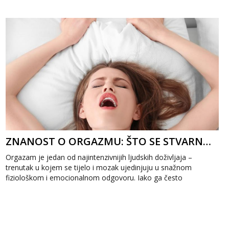
ZNANOST O ORGAZMU: ŠTO SE STVARNO DOGAĐA U TVOM MOZGU I TIJELU
Orgazam je jedan od najintenzivnijih ljudskih doživljaja –
trenutak u kojem se tijelo i mozak ujedinjuju u snažnom
fiziološkom i emocionalnom odgovoru. Iako ga često
povezujemo s užitkom,...