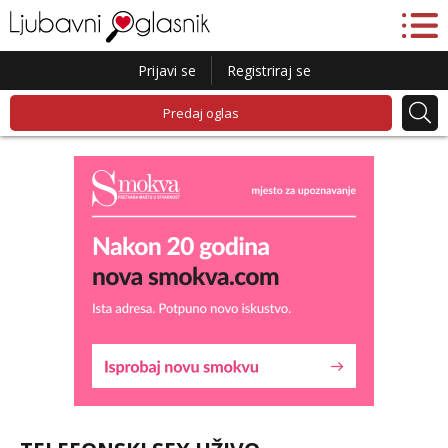
Prijavi se
Registriraj se
Predaj oglas
Liliana
Razgovaram :)
Tel:
064/677-677
- Kod: #69