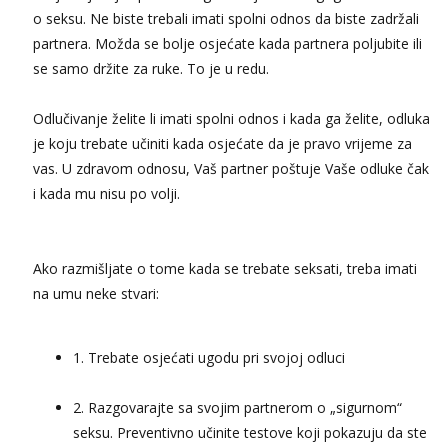
Monika
o seksu. Ne biste trebali imati spolni odnos da biste zadržali
Čekam tvoj poziv!
partnera. Možda se bolje osjećate kada partnera poljubite ili
Tel:
064/677-677
- Kod: #133
se samo držite za ruke. To je u redu.
tel:0,93€ - mob:1,12€ min
Vanesa
Odlučivanje želite li imati spolni odnos i kada ga želite, odluka
Čekam tvoj poziv!
je koju trebate učiniti kada osjećate da je pravo vrijeme za
Tel:
064/677-677
- Kod: #74
vas. U zdravom odnosu, Vaš partner poštuje Vaše odluke čak
tel:0,93€ - mob:1,12€ min
i kada mu nisu po volji.
Zara
Čekam tvoj poziv!
Ako razmišljate o tome kada se trebate seksati, treba imati
Tel:
064/677-677
- Kod: #123
tel:0,93€ - mob:1,12€ min
na umu neke stvari:
Anđela
Čekam tvoj poziv!
1. Trebate osjećati ugodu pri svojoj odluci
Tel:
064/677-677
- Kod: #142
tel:0,93€ - mob:1,12€ min
2. Razgovarajte sa svojim partnerom o „sigurnom“
seksu. Preventivno učinite testove koji pokazuju da ste