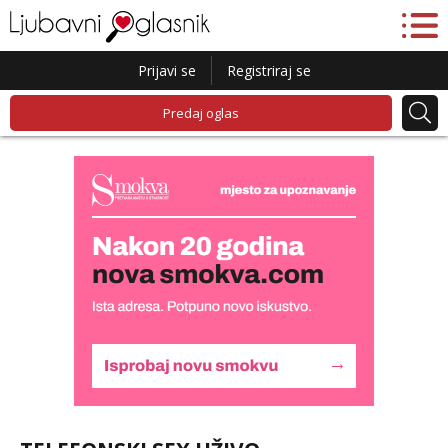
Prijavi se
Registriraj se
Predaj oglas
Liliana
Čekam tvoj poziv!
Tel:
064/677-677
- Kod: #69