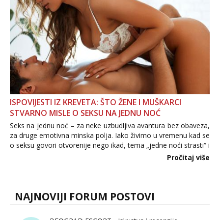
ISPOVIJESTI IZ KREVETA: ŠTO ŽENE I MUŠKARCI
STVARNO MISLE O SEKSU NA JEDNU NOĆ
Seks na jednu noć – za neke uzbudljiva avantura bez obaveza,
za druge emotivna minska polja. Iako živimo u vremenu kad se
o seksu govori otvorenije nego ikad, tema „jedne noći strasti“ i
dalje izaziva burne rasprave. Što zapravo misle žene, a što
Pročitaj više
muškarci? Jesu...
NAJNOVIJI FORUM POSTOVI