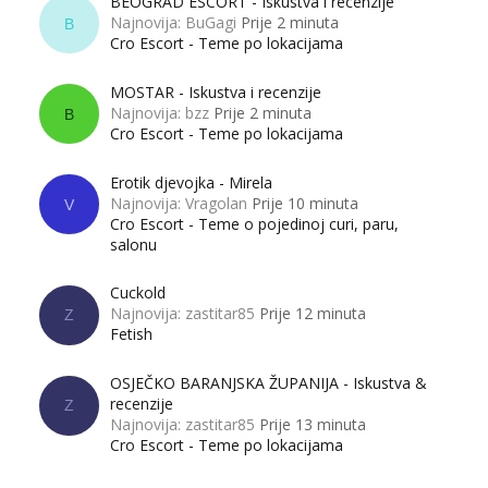
BEOGRAD ESCORT - Iskustva i recenzije
Najnovija: BuGagi
Prije 2 minuta
B
Cro Escort - Teme po lokacijama
MOSTAR - Iskustva i recenzije
Najnovija: bzz
Prije 2 minuta
B
Cro Escort - Teme po lokacijama
Erotik djevojka - Mirela
Najnovija: Vragolan
Prije 10 minuta
V
Cro Escort - Teme o pojedinoj curi, paru,
salonu
Cuckold
Najnovija: zastitar85
Prije 12 minuta
Z
Fetish
OSJEČKO BARANJSKA ŽUPANIJA - Iskustva &
recenzije
Z
Najnovija: zastitar85
Prije 13 minuta
Cro Escort - Teme po lokacijama