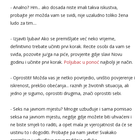
Tel:
064/677-677
- Kod: #119
- Analno? Hm... ako dosada niste imali takva iskustva,
tel:0,93€ - mob:1,12€ min
probajte jer možda vam se svidi, nije uzaludno toliko žena
ludo za tim....
Biljana
Čekam tvoj poziv!
- Izjaviti ljubav! Ako se premišljate već neko vrijeme,
Tel:
064/677-677
- Kod: #132
tel:0,93€ - mob:1,12€ min
definitivno trebate učiniti prvi korak. Recite osobi da vam se
sviđa, pozovite ju/ga na piće, provjerite gdje slavi Novu
Alisa
Čekam tvoj poziv!
godinu i učinite prvi korak.
Poljubac u ponoć
najbolji je način.
Tel:
064/677-677
- Kod: #106
tel:0,93€ - mob:1,12€ min
- Oprostiti! Možda vas je netko povrijedio, uništio povjerenje i
iskrenost, prekšio obećanja... raznih je životnih situacija, ali
Žana
jedno je sigurno, oprostiti drugima, znači oprostiti sebi.
Čekam tvoj poziv!
Tel:
064/677-677
- Kod: #135
- Seks na javnom mjestu? Mnoge uzbuđuje i sama pomisao
tel:0,93€ - mob:1,12€ min
seksa na javnom mjestu, negdje gdje možete biti uhvaćeni i
Lili
ne biste smjeli to raditi, a opet mala je vjerojatnost da će se
Razgovaram :)
uistinu to i dogoditi. Probajte pa nam javite! Svakako
Tel:
064/677-677
- Kod: #128