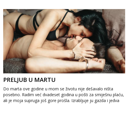
sudaranju tijela, a...
PRELJUB U MARTU
Do marta ove godine u mom se životu nije dešavalo ništa
posebno. Radim već dvadeset godina u pošti za smiješnu plaću,
ali je moja supruga još gore prošla. Izrabljuje ju gazda i jedva
dobije sedamst...