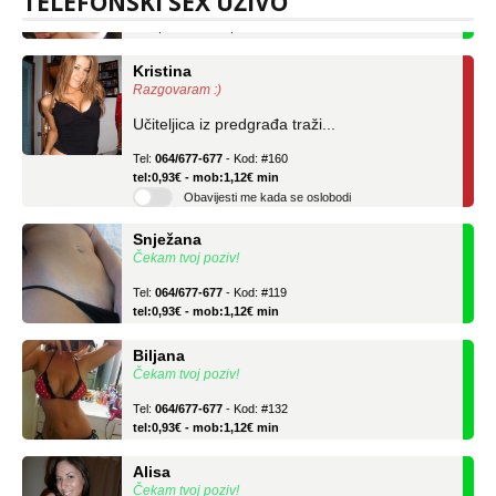
TELEFONSKI SEX UŽIVO
tel:0,93€ - mob:1,12€ min
Kristina
Razgovaram :)
Učiteljica iz predgrađa traži...
Tel:
064/677-677
- Kod: #160
tel:0,93€ - mob:1,12€ min
Obavijesti me kada se oslobodi
Snježana
Čekam tvoj poziv!
Tel:
064/677-677
- Kod: #119
tel:0,93€ - mob:1,12€ min
Biljana
Čekam tvoj poziv!
Tel:
064/677-677
- Kod: #132
tel:0,93€ - mob:1,12€ min
Alisa
Čekam tvoj poziv!