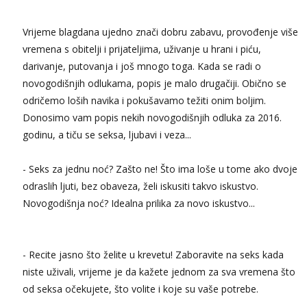
tel:0,93€ - mob:1,12€ min
Vrijeme blagdana ujedno znači dobru zabavu, provođenje više
Anđela
vremena s obitelji i prijateljima, uživanje u hrani i piću,
Čekam tvoj poziv!
darivanje, putovanja i još mnogo toga. Kada se radi o
Tel:
064/677-677
- Kod: #142
novogodišnjih odlukama, popis je malo drugačiji. Obično se
tel:0,93€ - mob:1,12€ min
odričemo loših navika i pokušavamo težiti onim boljim.
Liliana
Donosimo vam popis nekih novogodišnjih odluka za 2016.
Čekam tvoj poziv!
godinu, a tiču se seksa, ljubavi i veza...
Tel:
064/677-677
- Kod: #69
tel:0,93€ - mob:1,12€ min
- Seks za jednu noć? Zašto ne! Što ima loše u tome ako dvoje
Kristina
odraslih ljuti, bez obaveza, želi iskusiti takvo iskustvo.
Razgovaram :)
Novogodišnja noć? Idealna prilika za novo iskustvo...
Učiteljica iz predgrađa traži...
Tel:
064/677-677
- Kod: #160
tel:0,93€ - mob:1,12€ min
- Recite jasno što želite u krevetu! Zaboravite na seks kada
Obavijesti me kada se oslobodi
niste uživali, vrijeme je da kažete jednom za sva vremena što
Snježana
od seksa očekujete, što volite i koje su vaše potrebe.
Čekam tvoj poziv!