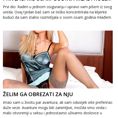
Prvi dio: Radim u jednom osiguranju i upravo vam pišem iz svog
ureda. Ovaj tjedan baš sam se teško koncentrirala na klijente
budući da sam stalno razmišljala o svom osam godina mlađem
kolegi. Par ...
ŽELIM GA OBREZATI ZA NJU
Imao sam u životu par avantura, ali sam oduvijek više preferirao
duže veze. Avanture mogu biti zanimljive, možda smo onda i
malo otvoreniji u seksu i jednostavno uživamo doslovce u