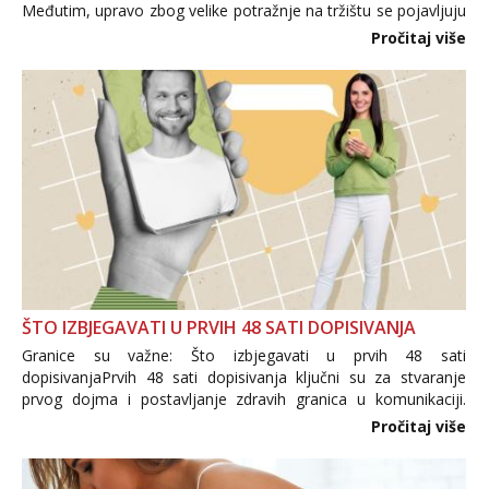
Međutim, upravo zbog velike potražnje na tržištu se pojavljuju
i brojni krivotvoreni proizvodi, nepouzdane internetske
Pročitaj više
trgovine te proizvodi nepoznatog podrijetla. ...
ŠTO IZBJEGAVATI U PRVIH 48 SATI DOPISIVANJA
Granice su važne: Što izbjegavati u prvih 48 sati
dopisivanjaPrvih 48 sati dopisivanja ključni su za stvaranje
prvog dojma i postavljanje zdravih granica u komunikaciji.
Važno je izbjeći prebrzo otkrivanje osobnih ili intimnih
Pročitaj više
informacija, jer nepoznata osoba još nije zaslužila to
povjerenje. Takođe...