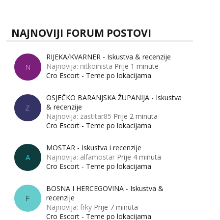
zapravo misle žene, a što muškarci? Jesu...
NAJNOVIJI FORUM POSTOVI
RIJEKA/KVARNER - Iskustva & recenzije
Najnovija: nitkoinista
Prije 1 minute
N
Cro Escort - Teme po lokacijama
OSJEČKO BARANJSKA ŽUPANIJA - Iskustva
& recenzije
Z
Najnovija: zastitar85
Prije 2 minuta
Cro Escort - Teme po lokacijama
MOSTAR - Iskustva i recenzije
Najnovija: alfamostar
Prije 4 minuta
A
Cro Escort - Teme po lokacijama
BOSNA I HERCEGOVINA - Iskustva &
recenzije
F
Najnovija: frky
Prije 7 minuta
Cro Escort - Teme po lokacijama