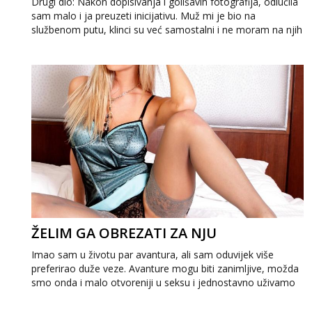
Drugi dio: Nakon dopisivanja i golišavih fotografija, odlučila
sam malo i ja preuzeti inicijativu. Muž mi je bio na
službenom putu, klinci su već samostalni i ne moram na njih
paziti, pa sam odlučil...
ŽELIM GA OBREZATI ZA NJU
Imao sam u životu par avantura, ali sam oduvijek više
preferirao duže veze. Avanture mogu biti zanimljive, možda
smo onda i malo otvoreniji u seksu i jednostavno uživamo
doslovce u sudaranju tijela, a...