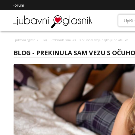
Forum
Ljubavni oglasnik
|
Blog
| Prekinula sam vezu s očuhom svoje najbolje prijateljice
BLOG - PREKINULA SAM VEZU S OČUHOM