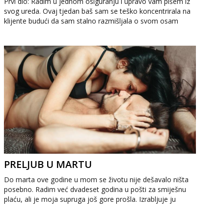
Prvi dio: Radim u jednom osiguranju i upravo vam pišem iz
svog ureda. Ovaj tjedan baš sam se teško koncentrirala na
klijente budući da sam stalno razmišljala o svom osam
godina mlađem kolegi. Par ...
PRELJUB U MARTU
Do marta ove godine u mom se životu nije dešavalo ništa
posebno. Radim već dvadeset godina u pošti za smiješnu
plaću, ali je moja supruga još gore prošla. Izrabljuje ju
gazda i jedva dobije sedamst...