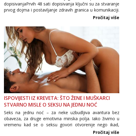
dopisivanjaPrvih 48 sati dopisivanja ključni su za stvaranje
prvog dojma i postavljanje zdravih granica u komunikaciji.
Zara
Važno je izbjeći prebrzo otkrivanje osobnih ili intimnih
Čekam tvoj poziv!
Pročitaj više
informacija, jer nepoznata osoba još nije zaslužila to
Tel:
064/677-677
- Kod: #123
povjerenje. Takođe...
tel:0,93€ - mob:1,12€ min
Anđela
Čekam tvoj poziv!
Tel:
064/677-677
- Kod: #142
tel:0,93€ - mob:1,12€ min
ISPOVIJESTI IZ KREVETA: ŠTO ŽENE I MUŠKARCI
STVARNO MISLE O SEKSU NA JEDNU NOĆ
Seks na jednu noć – za neke uzbudljiva avantura bez
obaveza, za druge emotivna minska polja. Iako živimo u
vremenu kad se o seksu govori otvorenije nego ikad,
tema „jedne noći strasti“ i dalje izaziva burne rasprave. Što
Pročitaj više