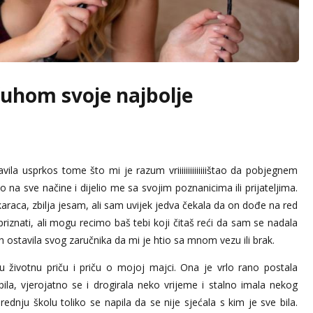
čuhom svoje najbolje
ila usprkos tome što mi je razum vriiiiiiiiiiiiiištao da pobjegnem
a sve načine i dijelio me sa svojim poznanicima ili prijateljima.
raca, zbilja jesam, ali sam uvijek jedva čekala da on dođe na red
iznati, ali mogu recimo baš tebi koji čitaš reći da sam se nadala
 ostavila svog zaručnika da mi je htio sa mnom vezu ili brak.
u životnu priču i priču o mojoj majci. Ona je vrlo rano postala
pila, vjerojatno se i drogirala neko vrijeme i stalno imala nekog
dnju školu toliko se napila da se nije sjećala s kim je sve bila.