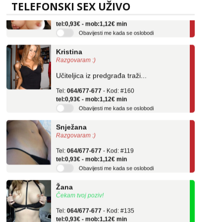
TELEFONSKI SEX UŽIVO
Tel:
064/677-677
- Kod: #69
tel:0,93€ - mob:1,12€ min
Obavijesti me kada se oslobodi
Kristina
Razgovaram :)
Učiteljica iz predgrađa traži...
Tel:
064/677-677
- Kod: #160
tel:0,93€ - mob:1,12€ min
Obavijesti me kada se oslobodi
Snježana
Razgovaram :)
Tel:
064/677-677
- Kod: #119
tel:0,93€ - mob:1,12€ min
Obavijesti me kada se oslobodi
Žana
Čekam tvoj poziv!
Tel:
064/677-677
- Kod: #135
tel:0,93€ - mob:1,12€ min