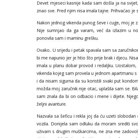
Devet mjeseci kasnije kada sam došla ja na svijet, p
znao sve. Pred njim nisa imala tajne. Prihvaćao je
Nakon jednog vikenda punog ševe i cuge, moj je z
Nije sumnjao da ga varam, već da izlazim u no
ponovila sam i maminu grešku.
Ovako.. U srijedu i petak spavala sam sa zaručniko
bi me napunio jer je htio što prije brak i djecu. N
imala u planu dobar provod i redaljku. Uostalom, 
vikenda kojeg sam provela u jednom apartmanu s t
i da nisam sigurna da su koristili svaki put kond
možda moj zaručnik nije otac, uplašila sam se. Bila
sam znala da bi on odbacio i mene i dijete. Njego
željni avanture.
Nazvala sa šeficu i rekla joj da ću uzeti slobodan 
vozila. Donijela sam odluku da moram srediti sv
uživam s drugim muškarcima, ne zna me zadovoljiti 