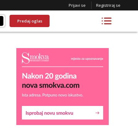
Prijavi se
Registriraj se
Predaj oglas
Liliana
Razgovaram :)