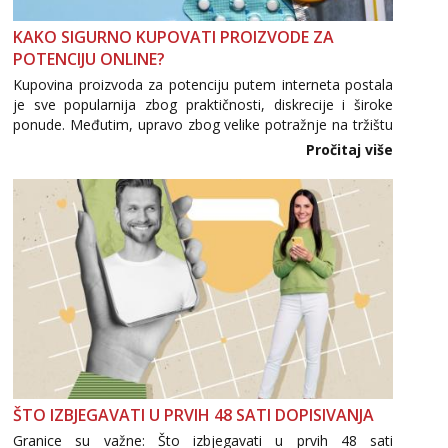
Kristina
Razgovaram :)
KAKO SIGURNO KUPOVATI PROIZVODE ZA
Učiteljica iz predgrađa traži...
POTENCIJU ONLINE?
Tel:
064/677-677
- Kod: #160
Kupovina proizvoda za potenciju putem interneta postala
tel:0,93€ - mob:1,12€ min
je sve popularnija zbog praktičnosti, diskrecije i široke
Obavijesti me kada se oslobodi
ponude. Međutim, upravo zbog velike potražnje na tržištu
se pojavljuju i brojni krivotvoreni proizvodi, nepouzdane
Pročitaj više
Snježana
internetske trgovine te proizvodi nepoznatog podrijetla. ...
Razgovaram :)
Tel:
064/677-677
- Kod: #119
tel:0,93€ - mob:1,12€ min
Obavijesti me kada se oslobodi
Žana
Čekam tvoj poziv!
Tel:
064/677-677
- Kod: #135
tel:0,93€ - mob:1,12€ min
Ivančica
Čekam tvoj poziv!
ŠTO IZBJEGAVATI U PRVIH 48 SATI DOPISIVANJA
Tel:
064/677-677
- Kod: #108
Granice su važne: Što izbjegavati u prvih 48 sati
tel:0,93€ - mob:1,12€ min