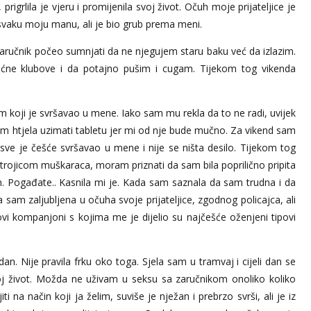
rigrlila je vjeru i promijenila svoj život. Očuh moje prijateljice je
 svaku moju manu, ali je bio grub prema meni.
aručnik počeo sumnjati da ne njegujem staru baku već da izlazim.
ćne klubove i da potajno pušim i cugam. Tijekom tog vikenda
m koji je svršavao u mene. Iako sam mu rekla da to ne radi, uvijek
isam htjela uzimati tabletu jer mi od nje bude mučno. Za vikend sam
sve je češće svršavao u mene i nije se ništa desilo. Tijekom tog
rojicom muškaraca, moram priznati da sam bila poprilično pripita
om. Pogađate.. Kasnila mi je. Kada sam saznala da sam trudna i da
 sam zaljubljena u očuha svoje prijateljice, zgodnog policajca, ali
vi kompanjoni s kojima me je dijelio su najčešće oženjeni tipovi
dan. Nije pravila frku oko toga. Sjela sam u tramvaj i cijeli dan se
oj život. Možda ne uživam u seksu sa zaručnikom onoliko koliko
na način koji ja želim, suviše je nježan i prebrzo svrši, ali je iz