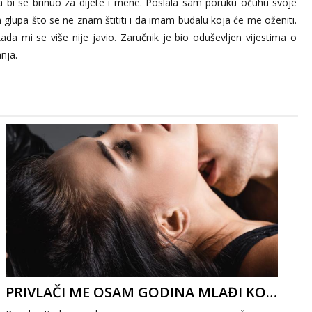
 da bi se brinuo za dijete i mene. Poslala sam poruku očuhu svoje
 glupa što se ne znam štititi i da imam budalu koja će me oženiti.
a mi se više nije javio. Zaručnik je bio oduševljen vijestima o
nja.
PRIVLAČI ME OSAM GODINA MLAĐI KOLEGA 1