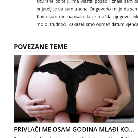
situirane obitelji, ima vlastiti posao i znala sam
prijateljice da sam trudna. Odgovorio mi je da sam
Kada sam mu napisala da je možda njegovo, nikad
mojoj trudnoći. Zakazali smo odmah datum vjenča
POVEZANE TEME
PRIVLAČI ME OSAM GODINA MLAĐI KOLEGA 2