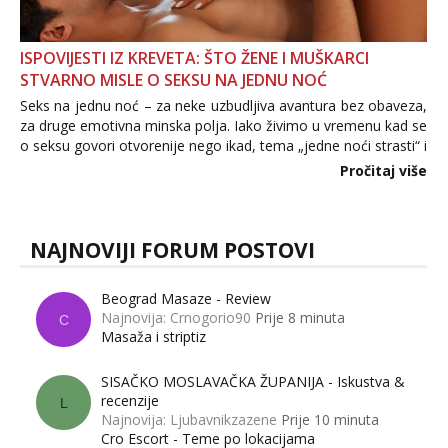
ISPOVIJESTI IZ KREVETA: ŠTO ŽENE I MUŠKARCI
STVARNO MISLE O SEKSU NA JEDNU NOĆ
Seks na jednu noć – za neke uzbudljiva avantura bez obaveza,
za druge emotivna minska polja. Iako živimo u vremenu kad se
o seksu govori otvorenije nego ikad, tema „jedne noći strasti“ i
dalje izaziva burne rasprave. Što zapravo misle žene, a što
Pročitaj više
muškarci? Jesu...
NAJNOVIJI FORUM POSTOVI
Beograd Masaze - Review
Najnovija: Crnogorio90
Prije 8 minuta
C
Masaža i striptiz
SISAČKO MOSLAVAČKA ŽUPANIJA - Iskustva &
recenzije
L
Najnovija: Ljubavnikzazene
Prije 10 minuta
Cro Escort - Teme po lokacijama