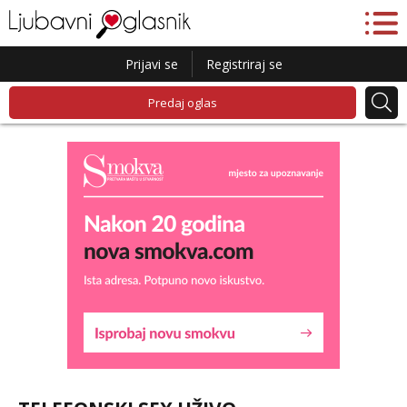
Prijavi se
Registriraj se
Predaj oglas
Liliana
Razgovaram :)