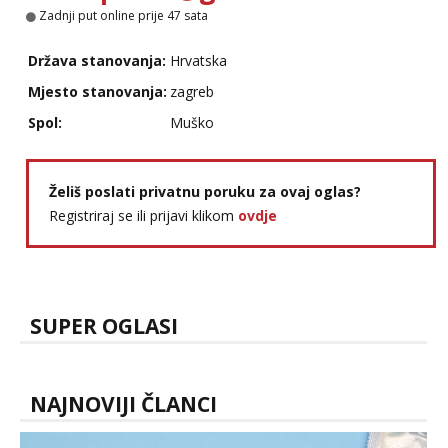
tel:0,93€ - mob:1,12€ min
Zadnji put online prije 47 sata
Obavijesti me kada se oslobodi
Država stanovanja:
Hrvatska
Ivančica
Čekam tvoj poziv!
Mjesto stanovanja:
zagreb
Tel:
064/677-677
- Kod: #108
Spol:
Muško
tel:0,93€ - mob:1,12€ min
Anđela
Čekam tvoj poziv!
Želiš poslati privatnu poruku za ovaj oglas?
Registriraj se ili prijavi klikom
ovdje
Tel:
064/677-677
- Kod: #142
tel:0,93€ - mob:1,12€ min
SUPER OGLASI
NAJNOVIJI ČLANCI