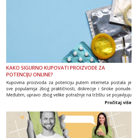
KAKO SIGURNO KUPOVATI PROIZVODE ZA
POTENCIJU ONLINE?
Kupovina proizvoda za potenciju putem interneta postala je
sve popularnija zbog praktičnosti, diskrecije i široke ponude.
Međutim, upravo zbog velike potražnje na tržištu se pojavljuju
i brojni krivotvoreni proizvodi, nepouzdane internetske
Pročitaj više
trgovine te proizvodi nepoznatog podrijetla. ...