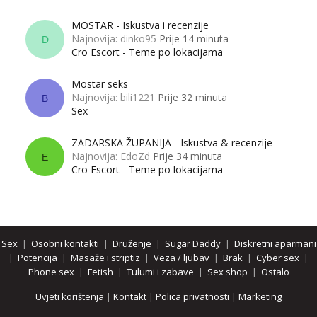
MOSTAR - Iskustva i recenzije
Najnovija: dinko95
Prije 14 minuta
D
Cro Escort - Teme po lokacijama
Mostar seks
Najnovija: bili1221
Prije 32 minuta
B
Sex
ZADARSKA ŽUPANIJA - Iskustva & recenzije
Najnovija: EdoZd
Prije 34 minuta
E
Cro Escort - Teme po lokacijama
Sex
|
Osobni kontakti
|
Druženje
|
Sugar Daddy
|
Diskretni aparmani
|
Potencija
|
Masaže i striptiz
|
Veza / ljubav
|
Brak
|
Cyber sex
|
Phone sex
|
Fetish
|
Tulumi i zabave
|
Sex shop
|
Ostalo
Uvjeti korištenja
|
Kontakt
|
Polica privatnosti
|
Marketing