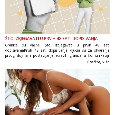
ŠTO IZBJEGAVATI U PRVIH 48 SATI DOPISIVANJA
Granice su važne: Što izbjegavati u prvih 48 sati
dopisivanjaPrvih 48 sati dopisivanja ključni su za stvaranje
prvog dojma i postavljanje zdravih granica u komunikaciji.
Važno je izbjeći prebrzo otkrivanje osobnih ili intimnih
Pročitaj više
informacija, jer nepoznata osoba još nije zaslužila to
povjerenje. Takođe...