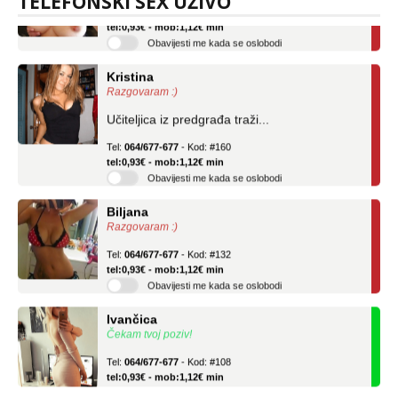
TELEFONSKI SEX UŽIVO
Tel:
064/677-677
- Kod: #69
tel:0,93€ - mob:1,12€ min
Obavijesti me kada se oslobodi
Kristina
Razgovaram :)
Učiteljica iz predgrađa traži...
Tel:
064/677-677
- Kod: #160
tel:0,93€ - mob:1,12€ min
Obavijesti me kada se oslobodi
Biljana
Razgovaram :)
Tel:
064/677-677
- Kod: #132
tel:0,93€ - mob:1,12€ min
Obavijesti me kada se oslobodi
Ivančica
Čekam tvoj poziv!
Tel:
064/677-677
- Kod: #108
tel:0,93€ - mob:1,12€ min