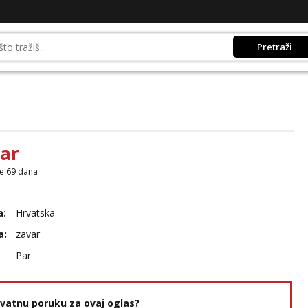
Pretraži
ar
je 69 dana
a:
Hrvatska
a:
zavar
Par
rivatnu poruku za ovaj oglas?