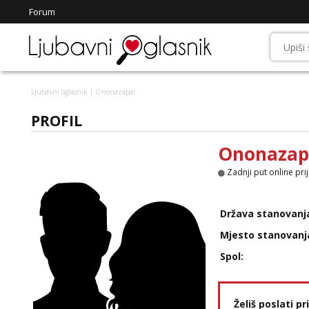
Forum
Ljubavni oglasnik
| Ononazapar
PROFIL
Ononazap
Zadnji put online pri
Država stanovanj
Mjesto stanovanj
Spol:
Želiš poslati p