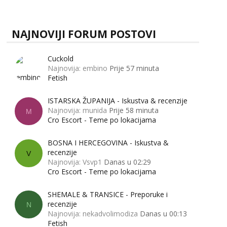
zapravo misle žene, a što muškarci? Jesu...
NAJNOVIJI FORUM POSTOVI
Cuckold
Najnovija: embino
Prije 57 minuta
Fetish
ISTARSKA ŽUPANIJA - Iskustva & recenzije
Najnovija: munida
Prije 58 minuta
M
Cro Escort - Teme po lokacijama
BOSNA I HERCEGOVINA - Iskustva &
recenzije
V
Najnovija: Vsvp1
Danas u 02:29
Cro Escort - Teme po lokacijama
SHEMALE & TRANSICE - Preporuke i
recenzije
N
Najnovija: nekadvolimodiza
Danas u 00:13
Fetish