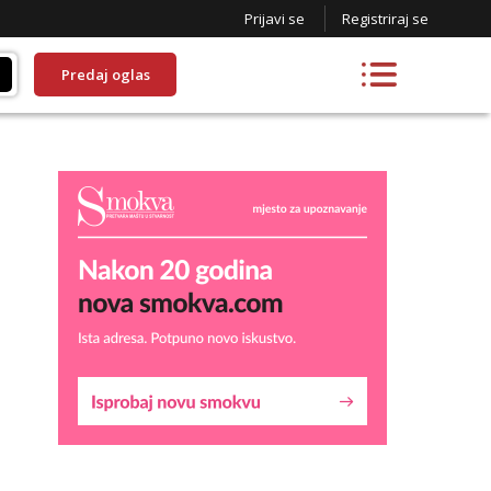
Prijavi se
Registriraj se
Predaj oglas
Lucija
Razgovaram :)