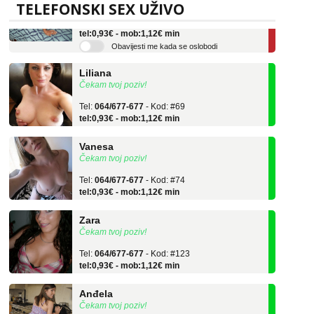
TELEFONSKI SEX UŽIVO
Tel:
064/677-677
- Kod: #136
tel:0,93€ - mob:1,12€ min
Obavijesti me kada se oslobodi
Liliana
Čekam tvoj poziv!
Tel:
064/677-677
- Kod: #69
tel:0,93€ - mob:1,12€ min
Vanesa
Čekam tvoj poziv!
Tel:
064/677-677
- Kod: #74
tel:0,93€ - mob:1,12€ min
Zara
Čekam tvoj poziv!
Tel:
064/677-677
- Kod: #123
tel:0,93€ - mob:1,12€ min
Anđela
Čekam tvoj poziv!