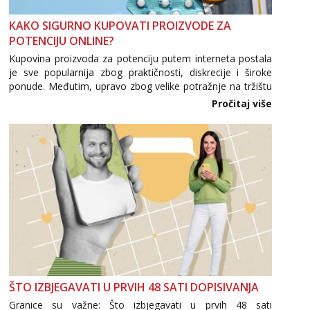
tel:0,93€ - mob:1,12€ min
KAKO SIGURNO KUPOVATI PROIZVODE ZA
Anđela
POTENCIJU ONLINE?
Čekam tvoj poziv!
Kupovina proizvoda za potenciju putem interneta postala
Tel:
064/677-677
- Kod: #142
je sve popularnija zbog praktičnosti, diskrecije i široke
tel:0,93€ - mob:1,12€ min
ponude. Međutim, upravo zbog velike potražnje na tržištu
se pojavljuju i brojni krivotvoreni proizvodi, nepouzdane
Pročitaj više
internetske trgovine te proizvodi nepoznatog podrijetla. ...
ŠTO IZBJEGAVATI U PRVIH 48 SATI DOPISIVANJA
Granice su važne: Što izbjegavati u prvih 48 sati