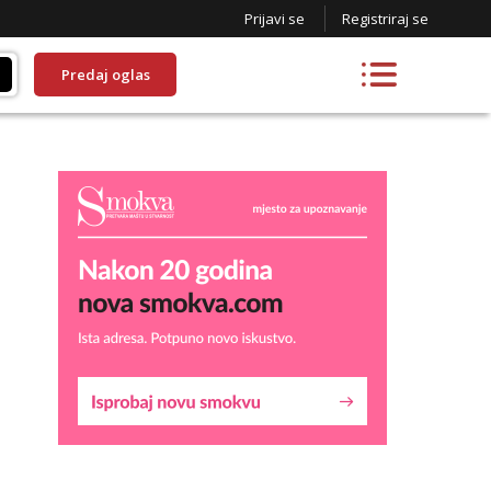
Prijavi se
Registriraj se
Predaj oglas
Liliana
Razgovaram :)