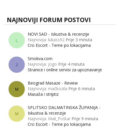
zapravo misle žene, a što muškarci? Jesu...
NAJNOVIJI FORUM POSTOVI
NOVI SAD - Iskustva & recenzije
Najnovija: lukass92
Prije 3 minuta
L
Cro Escort - Teme po lokacijama
Smokva.com
Najnovija: jogo
Prije 4 minuta
J
Stranice i online servisi za upoznavanje
Beograd Masaze - Review
Najnovija: mačkozila
Prije 6 minuta
M
Masaža i striptiz
SPLITSKO DALMATINSKA ŽUPANIJA -
Iskustva & recenzije
M
Najnovija: Mali_Poštar
Prije 9 minuta
Cro Escort - Teme po lokacijama