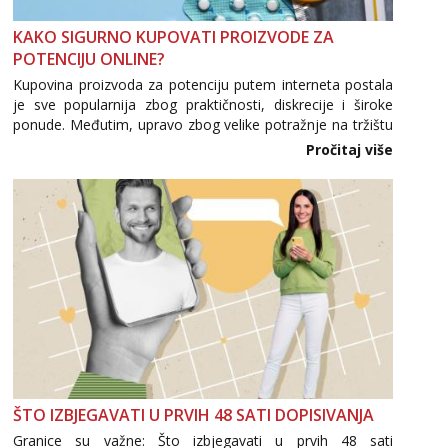
Razgovaram :)
KAKO SIGURNO KUPOVATI PROIZVODE ZA
Učiteljica iz predgrađa traži...
POTENCIJU ONLINE?
Tel:
064/677-677
- Kod: #160
Kupovina proizvoda za potenciju putem interneta postala
tel:0,93€ - mob:1,12€ min
je sve popularnija zbog praktičnosti, diskrecije i široke
Obavijesti me kada se oslobodi
ponude. Međutim, upravo zbog velike potražnje na tržištu
se pojavljuju i brojni krivotvoreni proizvodi, nepouzdane
Snježana
Pročitaj više
Čekam tvoj poziv!
internetske trgovine te proizvodi nepoznatog podrijetla. ...
Tel:
064/677-677
- Kod: #119
tel:0,93€ - mob:1,12€ min
Monika
Čekam tvoj poziv!
Tel:
064/677-677
- Kod: #133
tel:0,93€ - mob:1,12€ min
Ivančica
Čekam tvoj poziv!
Tel:
064/677-677
- Kod: #108
ŠTO IZBJEGAVATI U PRVIH 48 SATI DOPISIVANJA
tel:0,93€ - mob:1,12€ min
Granice su važne: Što izbjegavati u prvih 48 sati