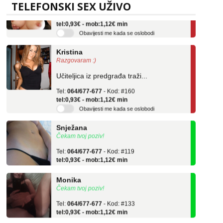
TELEFONSKI SEX UŽIVO
Tel:
064/677-677
- Kod: #69
tel:0,93€ - mob:1,12€ min
Obavijesti me kada se oslobodi
Kristina
Razgovaram :)
Učiteljica iz predgrađa traži...
Tel:
064/677-677
- Kod: #160
tel:0,93€ - mob:1,12€ min
Obavijesti me kada se oslobodi
Snježana
Čekam tvoj poziv!
Tel:
064/677-677
- Kod: #119
tel:0,93€ - mob:1,12€ min
Monika
Čekam tvoj poziv!
Tel:
064/677-677
- Kod: #133
tel:0,93€ - mob:1,12€ min