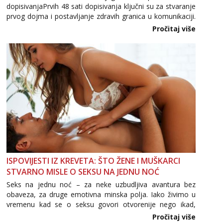
dopisivanjaPrvih 48 sati dopisivanja ključni su za stvaranje
Zara
Čekam tvoj poziv!
prvog dojma i postavljanje zdravih granica u komunikaciji.
Važno je izbjeći prebrzo otkrivanje osobnih ili intimnih
Pročitaj više
Tel:
064/677-677
- Kod: #123
informacija, jer nepoznata osoba još nije zaslužila to
tel:0,93€ - mob:1,12€ min
povjerenje. Takođe...
Anđela
Čekam tvoj poziv!
Tel:
064/677-677
- Kod: #142
tel:0,93€ - mob:1,12€ min
ISPOVIJESTI IZ KREVETA: ŠTO ŽENE I MUŠKARCI
STVARNO MISLE O SEKSU NA JEDNU NOĆ
Seks na jednu noć – za neke uzbudljiva avantura bez
obaveza, za druge emotivna minska polja. Iako živimo u
vremenu kad se o seksu govori otvorenije nego ikad,
tema „jedne noći strasti“ i dalje izaziva burne rasprave. Što
Pročitaj više