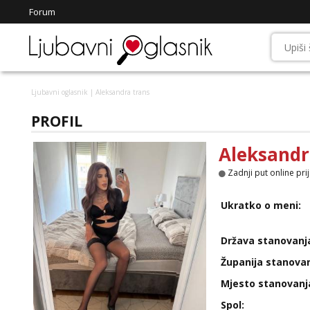
Forum
Ljubavni oglasnik
| Aleksandra trans
PROFIL
Aleksandr
Zadnji put online pri
Ukratko o meni:
Država stanovanj
Županija stanovan
Mjesto stanovanj
Spol: