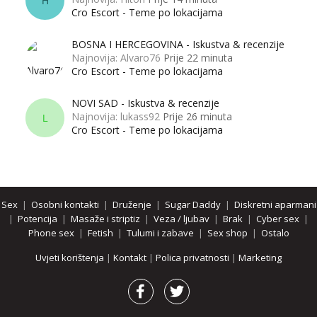
H
Cro Escort - Teme po lokacijama
BOSNA I HERCEGOVINA - Iskustva & recenzije
Najnovija: Alvaro76
Prije 22 minuta
Cro Escort - Teme po lokacijama
NOVI SAD - Iskustva & recenzije
Najnovija: lukass92
Prije 26 minuta
L
Cro Escort - Teme po lokacijama
Sex
|
Osobni kontakti
|
Druženje
|
Sugar Daddy
|
Diskretni aparmani
|
Potencija
|
Masaže i striptiz
|
Veza / ljubav
|
Brak
|
Cyber sex
|
Phone sex
|
Fetish
|
Tulumi i zabave
|
Sex shop
|
Ostalo
Uvjeti korištenja
|
Kontakt
|
Polica privatnosti
|
Marketing