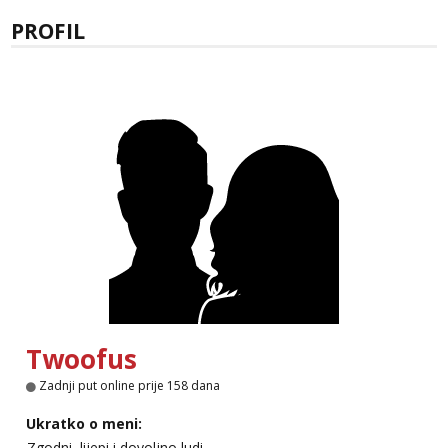
Zara
PROFIL
Čekam tvoj poziv!
Tel:
064/677-677
- Kod: #123
tel:0,93€ - mob:1,12€ min
Anđela
Čekam tvoj poziv!
Tel:
064/677-677
- Kod: #142
tel:0,93€ - mob:1,12€ min
Twoofus
Zadnji put online prije 158 dana
Ukratko o meni:
Zgodni, lijepi i dovoljno ludi.