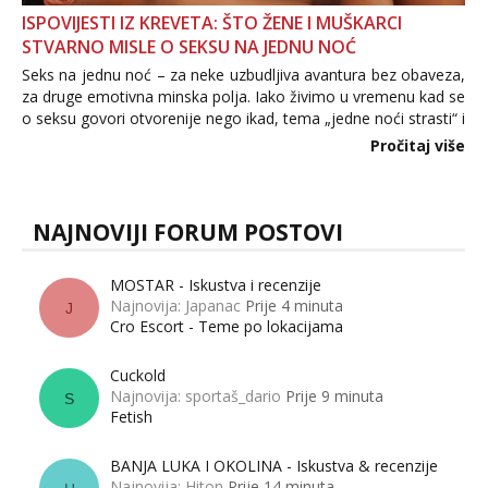
ISPOVIJESTI IZ KREVETA: ŠTO ŽENE I MUŠKARCI
STVARNO MISLE O SEKSU NA JEDNU NOĆ
Seks na jednu noć – za neke uzbudljiva avantura bez obaveza,
za druge emotivna minska polja. Iako živimo u vremenu kad se
o seksu govori otvorenije nego ikad, tema „jedne noći strasti“ i
dalje izaziva burne rasprave. Što zapravo misle žene, a što
Pročitaj više
muškarci? Jesu...
NAJNOVIJI FORUM POSTOVI
MOSTAR - Iskustva i recenzije
Najnovija: Japanac
Prije 4 minuta
J
Cro Escort - Teme po lokacijama
Cuckold
Najnovija: sportaš_dario
Prije 9 minuta
S
Fetish
BANJA LUKA I OKOLINA - Iskustva & recenzije
Najnovija: Hiton
Prije 14 minuta