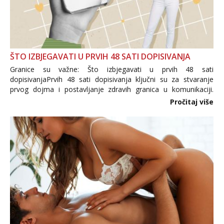
ŠTO IZBJEGAVATI U PRVIH 48 SATI DOPISIVANJA
Granice su važne: Što izbjegavati u prvih 48 sati
dopisivanjaPrvih 48 sati dopisivanja ključni su za stvaranje
prvog dojma i postavljanje zdravih granica u komunikaciji.
Važno je izbjeći prebrzo otkrivanje osobnih ili intimnih
Pročitaj više
informacija, jer nepoznata osoba još nije zaslužila to
povjerenje. Takođe...