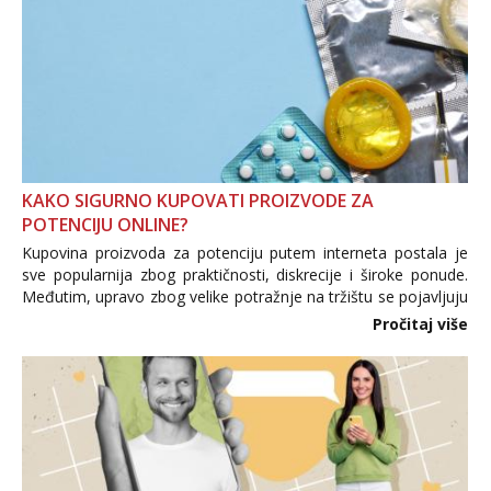
KAKO SIGURNO KUPOVATI PROIZVODE ZA
POTENCIJU ONLINE?
Kupovina proizvoda za potenciju putem interneta postala je
sve popularnija zbog praktičnosti, diskrecije i široke ponude.
Međutim, upravo zbog velike potražnje na tržištu se pojavljuju
i brojni krivotvoreni proizvodi, nepouzdane internetske
Pročitaj više
trgovine te proizvodi nepoznatog podrijetla. ...