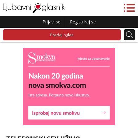
Prijavi se
Registriraj se
Predaj oglas
Kristina
Razgovaram :)