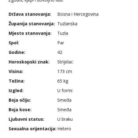
Država stanovanja:
Bosna i Hercegovina
Županija stanovanja:
Tuzlanska
Mjesto stanovanja:
Tuzla
Spol:
Par
Godine:
42
Horoskopski znak:
Strijelac
Visina:
173 cm
Težina:
65 kg
Izgled:
U formi
Boja očiju:
Smeđa
Boja kose:
Smeđa
Ljubavni status:
U braku
Sexualna orijentacija:
Hetero