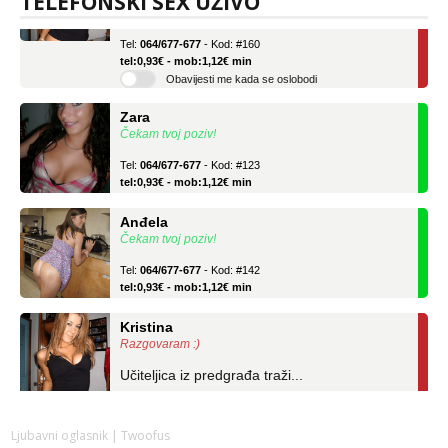
TELEFONSKI SEX UŽIVO
Učiteljica iz predgrađa traži...
Tel:
064/677-677
- Kod: #160
tel:0,93€ - mob:1,12€ min
Obavijesti me kada se oslobodi
Zara
Čekam tvoj poziv!
Tel:
064/677-677
- Kod: #123
tel:0,93€ - mob:1,12€ min
Anđela
Čekam tvoj poziv!
Tel:
064/677-677
- Kod: #142
tel:0,93€ - mob:1,12€ min
Kristina
Razgovaram :)
Učiteljica iz predgrađa traži...
Tel:
064/677-677
- Kod: #160
tel:0,93€ - mob:1,12€ min
Ljubavni oglasnik
| Twoofus
Obavijesti me kada se oslobodi