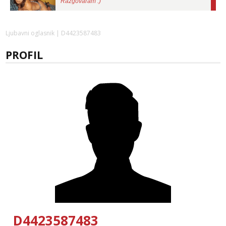
Tel:
064/677-677
- Kod: #136
tel:0,93€ - mob:1,12€ min
Obavijesti me kada se oslobodi
Ljubavni oglasnik
| D4423587483
Ivančica
PROFIL
Razgovaram :)
Tel:
064/677-677
- Kod: #108
tel:0,93€ - mob:1,12€ min
Obavijesti me kada se oslobodi
Zara
Razgovaram :)
Tel:
064/677-677
- Kod: #123
tel:0,93€ - mob:1,12€ min
Obavijesti me kada se oslobodi
Anđela
Čekam tvoj poziv!
Tel:
064/677-677
- Kod: #142
tel:0,93€ - mob:1,12€ min
D4423587483