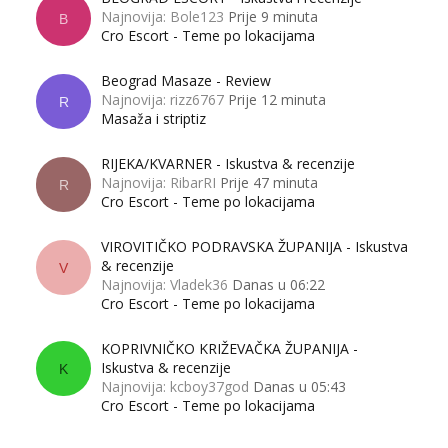
Najnovija: Bole123
Prije 9 minuta
B
Cro Escort - Teme po lokacijama
Beograd Masaze - Review
Najnovija: rizz6767
Prije 12 minuta
R
Masaža i striptiz
RIJEKA/KVARNER - Iskustva & recenzije
Najnovija: RibarRI
Prije 47 minuta
R
Cro Escort - Teme po lokacijama
VIROVITIČKO PODRAVSKA ŽUPANIJA - Iskustva
& recenzije
V
Najnovija: Vladek36
Danas u 06:22
Cro Escort - Teme po lokacijama
KOPRIVNIČKO KRIŽEVAČKA ŽUPANIJA -
Iskustva & recenzije
K
Najnovija: kcboy37god
Danas u 05:43
Cro Escort - Teme po lokacijama