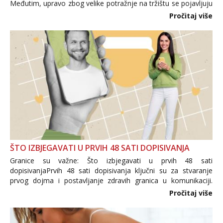
Međutim, upravo zbog velike potražnje na tržištu se pojavljuju
i brojni krivotvoreni proizvodi, nepouzdane internetske
Pročitaj više
trgovine te proizvodi nepoznatog podrijetla. ...
ŠTO IZBJEGAVATI U PRVIH 48 SATI DOPISIVANJA
Granice su važne: Što izbjegavati u prvih 48 sati
dopisivanjaPrvih 48 sati dopisivanja ključni su za stvaranje
prvog dojma i postavljanje zdravih granica u komunikaciji.
Važno je izbjeći prebrzo otkrivanje osobnih ili intimnih
Pročitaj više
informacija, jer nepoznata osoba još nije zaslužila to
povjerenje. Takođe...