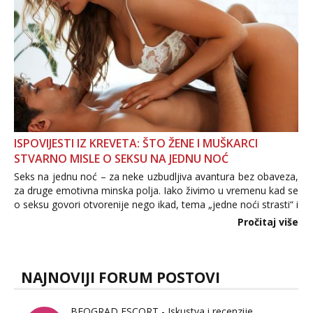
ISPOVIJESTI IZ KREVETA: ŠTO ŽENE I MUŠKARCI
STVARNO MISLE O SEKSU NA JEDNU NOĆ
Seks na jednu noć – za neke uzbudljiva avantura bez obaveza,
za druge emotivna minska polja. Iako živimo u vremenu kad se
o seksu govori otvorenije nego ikad, tema „jedne noći strasti“ i
dalje izaziva burne rasprave. Što zapravo misle žene, a što
Pročitaj više
muškarci? Jesu...
NAJNOVIJI FORUM POSTOVI
BEOGRAD ESCORT - Iskustva i recenzije