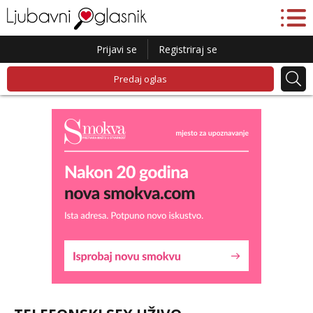
Prijavi se
Registriraj se
Predaj oglas
Lucija
Razgovaram :)