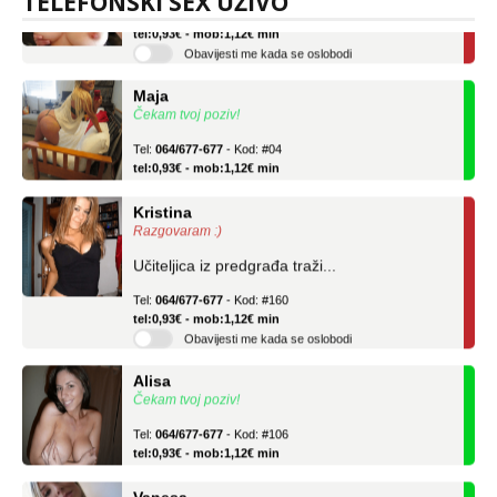
TELEFONSKI SEX UŽIVO
Tel:
064/677-677
- Kod: #69
tel:0,93€ - mob:1,12€ min
Obavijesti me kada se oslobodi
Maja
Čekam tvoj poziv!
Tel:
064/677-677
- Kod: #04
tel:0,93€ - mob:1,12€ min
Kristina
Razgovaram :)
Učiteljica iz predgrađa traži...
Tel:
064/677-677
- Kod: #160
tel:0,93€ - mob:1,12€ min
Obavijesti me kada se oslobodi
Alisa
Čekam tvoj poziv!
Tel:
064/677-677
- Kod: #106
tel:0,93€ - mob:1,12€ min
Vanesa