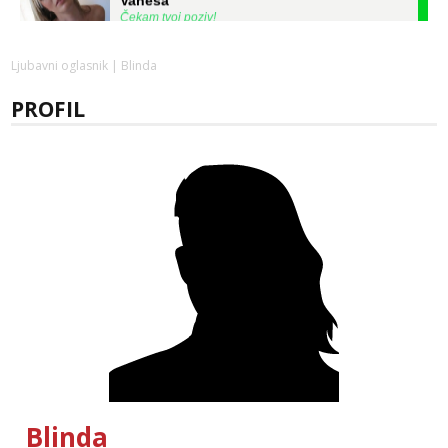
Čekam tvoj poziv!
Tel:
064/677-677
- Kod: #74
tel:0,93€ - mob:1,12€ min
Ljubavni oglasnik
| Blinda
Žana
PROFIL
Razgovaram :)
Tel:
064/677-677
- Kod: #135
tel:0,93€ - mob:1,12€ min
Obavijesti me kada se oslobodi
Anita
Čekam tvoj poziv!
Tel:
064/677-677
- Kod: #87
tel:0,93€ - mob:1,12€ min
Zara
Razgovaram :)
Tel:
064/677-677
- Kod: #123
tel:0,93€ - mob:1,12€ min
Obavijesti me kada se oslobodi
Blinda
Anđela