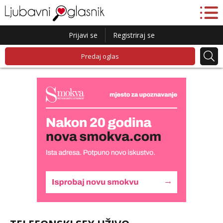
Prijavi se
Registriraj se
Predaj oglas
Liliana
Razgovaram :)