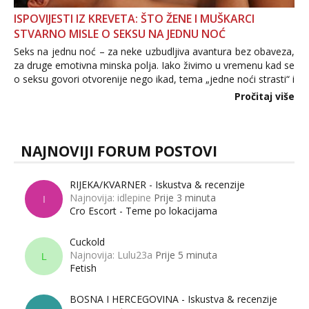
ISPOVIJESTI IZ KREVETA: ŠTO ŽENE I MUŠKARCI
STVARNO MISLE O SEKSU NA JEDNU NOĆ
Seks na jednu noć – za neke uzbudljiva avantura bez obaveza,
za druge emotivna minska polja. Iako živimo u vremenu kad se
o seksu govori otvorenije nego ikad, tema „jedne noći strasti“ i
dalje izaziva burne rasprave. Što zapravo misle žene, a što
Pročitaj više
muškarci? Jesu...
NAJNOVIJI FORUM POSTOVI
RIJEKA/KVARNER - Iskustva & recenzije
Najnovija: idlepine
Prije 3 minuta
I
Cro Escort - Teme po lokacijama
Cuckold
Najnovija: Lulu23a
Prije 5 minuta
L
Fetish
BOSNA I HERCEGOVINA - Iskustva & recenzije