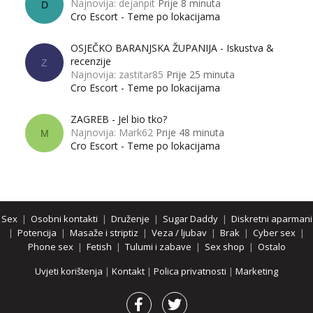
Najnovija: dejanpit
Prije 8 minuta
D
Cro Escort - Teme po lokacijama
OSJEČKO BARANJSKA ŽUPANIJA - Iskustva &
recenzije
Z
Najnovija: zastitar85
Prije 25 minuta
Cro Escort - Teme po lokacijama
ZAGREB - Jel bio tko?
Najnovija: Mark62
Prije 48 minuta
M
Cro Escort - Teme po lokacijama
Sex
|
Osobni kontakti
|
Druženje
|
Sugar Daddy
|
Diskretni aparmani
|
Potencija
|
Masaže i striptiz
|
Veza / ljubav
|
Brak
|
Cyber sex
|
Phone sex
|
Fetish
|
Tulumi i zabave
|
Sex shop
|
Ostalo
Uvjeti korištenja
|
Kontakt
|
Polica privatnosti
|
Marketing