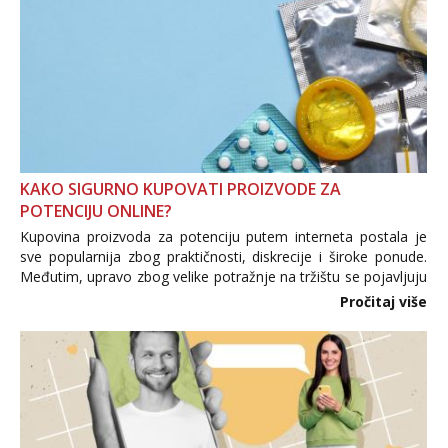
KAKO SIGURNO KUPOVATI PROIZVODE ZA
POTENCIJU ONLINE?
Kupovina proizvoda za potenciju putem interneta postala je
sve popularnija zbog praktičnosti, diskrecije i široke ponude.
Međutim, upravo zbog velike potražnje na tržištu se pojavljuju
i brojni krivotvoreni proizvodi, nepouzdane internetske
Pročitaj više
trgovine te proizvodi nepoznatog podrijetla. ...