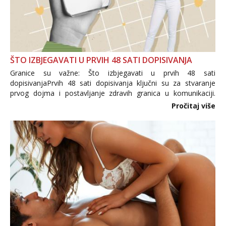
ŠTO IZBJEGAVATI U PRVIH 48 SATI DOPISIVANJA
Granice su važne: Što izbjegavati u prvih 48 sati
dopisivanjaPrvih 48 sati dopisivanja ključni su za stvaranje
prvog dojma i postavljanje zdravih granica u komunikaciji.
Važno je izbjeći prebrzo otkrivanje osobnih ili intimnih
Pročitaj više
informacija, jer nepoznata osoba još nije zaslužila to
povjerenje. Takođe...