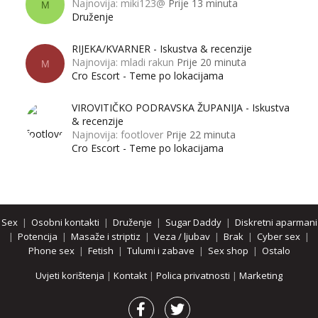
Najnovija: miki123@
Prije 13 minuta
M
Druženje
RIJEKA/KVARNER - Iskustva & recenzije
Najnovija: mladi rakun
Prije 20 minuta
M
Cro Escort - Teme po lokacijama
VIROVITIČKO PODRAVSKA ŽUPANIJA - Iskustva
& recenzije
Najnovija: footlover
Prije 22 minuta
Cro Escort - Teme po lokacijama
Sex
|
Osobni kontakti
|
Druženje
|
Sugar Daddy
|
Diskretni aparmani
|
Potencija
|
Masaže i striptiz
|
Veza / ljubav
|
Brak
|
Cyber sex
|
Phone sex
|
Fetish
|
Tulumi i zabave
|
Sex shop
|
Ostalo
Uvjeti korištenja
|
Kontakt
|
Polica privatnosti
|
Marketing