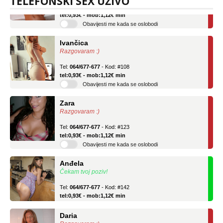
TELEFONSKI SEX UŽIVO
Tel:
064/677-677
- Kod: #75
tel:0,93€ - mob:1,12€ min
Obavijesti me kada se oslobodi
Ivančica
Razgovaram :)
Tel:
064/677-677
- Kod: #108
tel:0,93€ - mob:1,12€ min
Obavijesti me kada se oslobodi
Zara
Razgovaram :)
Tel:
064/677-677
- Kod: #123
tel:0,93€ - mob:1,12€ min
Obavijesti me kada se oslobodi
Anđela
Čekam tvoj poziv!
Tel:
064/677-677
- Kod: #142
tel:0,93€ - mob:1,12€ min
Daria
Razgovaram :)