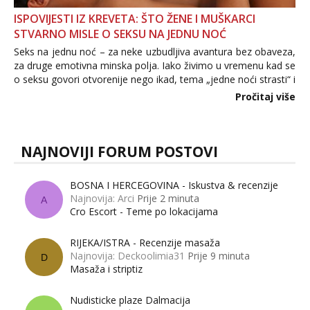
ISPOVIJESTI IZ KREVETA: ŠTO ŽENE I MUŠKARCI
STVARNO MISLE O SEKSU NA JEDNU NOĆ
Seks na jednu noć – za neke uzbudljiva avantura bez obaveza,
za druge emotivna minska polja. Iako živimo u vremenu kad se
o seksu govori otvorenije nego ikad, tema „jedne noći strasti“ i
dalje izaziva burne rasprave. Što zapravo misle žene, a što
Pročitaj više
muškarci? Jesu...
NAJNOVIJI FORUM POSTOVI
BOSNA I HERCEGOVINA - Iskustva & recenzije
Najnovija: Arci
Prije 2 minuta
A
Cro Escort - Teme po lokacijama
RIJEKA/ISTRA - Recenzije masaža
Najnovija: Deckoolimia31
Prije 9 minuta
D
Masaža i striptiz
Nudisticke plaze Dalmacija