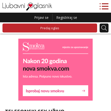
Prijavi se
Registriraj se
Predaj oglas
Daria
Razgovaram :)