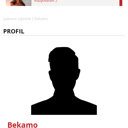
Tel:
064/677-677
- Kod: #75
tel:0,93€ - mob:1,12€ min
Obavijesti me kada se oslobodi
Ljubavni oglasnik
| Bekamo
Ivančica
PROFIL
Razgovaram :)
Tel:
064/677-677
- Kod: #108
tel:0,93€ - mob:1,12€ min
Obavijesti me kada se oslobodi
Zara
Razgovaram :)
Tel:
064/677-677
- Kod: #123
tel:0,93€ - mob:1,12€ min
Obavijesti me kada se oslobodi
Anđela
Čekam tvoj poziv!
Tel:
064/677-677
- Kod: #142
tel:0,93€ - mob:1,12€ min
Bekamo