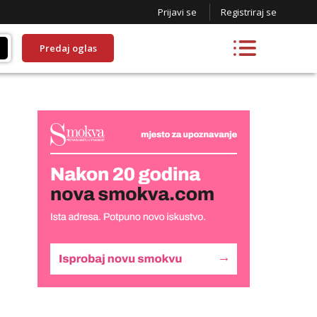
Prijavi se
Registriraj se
Predaj oglas
Liliana
Razgovaram :)