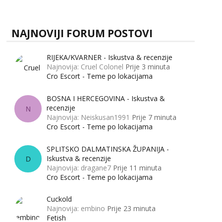
zapravo misle žene, a što muškarci? Jesu...
tel:0,93€ - mob:1,12€ min
NAJNOVIJI FORUM POSTOVI
RIJEKA/KVARNER - Iskustva & recenzije
Najnovija: Cruel Colonel
Prije 3 minuta
Cro Escort - Teme po lokacijama
BOSNA I HERCEGOVINA - Iskustva &
recenzije
N
Najnovija: Neiskusan1991
Prije 7 minuta
Cro Escort - Teme po lokacijama
SPLITSKO DALMATINSKA ŽUPANIJA -
Iskustva & recenzije
D
Najnovija: dragane7
Prije 11 minuta
Cro Escort - Teme po lokacijama
Cuckold
Najnovija: embino
Prije 23 minuta
Fetish