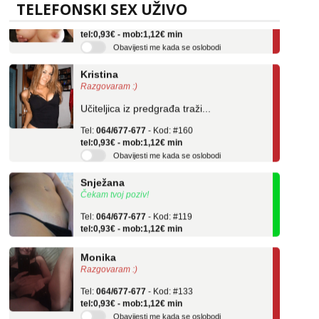
TELEFONSKI SEX UŽIVO
Tel:
064/677-677
- Kod: #69
tel:0,93€ - mob:1,12€ min
Obavijesti me kada se oslobodi
Kristina
Razgovaram :)
Učiteljica iz predgrađa traži...
Tel:
064/677-677
- Kod: #160
tel:0,93€ - mob:1,12€ min
Obavijesti me kada se oslobodi
Snježana
Čekam tvoj poziv!
Tel:
064/677-677
- Kod: #119
tel:0,93€ - mob:1,12€ min
Monika
Razgovaram :)
Tel:
064/677-677
- Kod: #133
tel:0,93€ - mob:1,12€ min
Obavijesti me kada se oslobodi