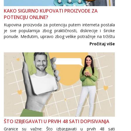
Liliana
Razgovaram :)
KAKO SIGURNO KUPOVATI PROIZVODE ZA
POTENCIJU ONLINE?
Tel:
064/677-677
- Kod: #69
tel:0,93€ - mob:1,12€ min
Kupovina proizvoda za potenciju putem interneta postala
Obavijesti me kada se oslobodi
je sve popularnija zbog praktičnosti, diskrecije i široke
ponude. Međutim, upravo zbog velike potražnje na tržištu
Kristina
se pojavljuju i brojni krivotvoreni proizvodi, nepouzdane
Pročitaj više
Razgovaram :)
internetske trgovine te proizvodi nepoznatog podrijetla. ...
Učiteljica iz predgrađa traži...
Tel:
064/677-677
- Kod: #160
tel:0,93€ - mob:1,12€ min
Obavijesti me kada se oslobodi
Snježana
Čekam tvoj poziv!
Tel:
064/677-677
- Kod: #119
tel:0,93€ - mob:1,12€ min
Monika
Razgovaram :)
ŠTO IZBJEGAVATI U PRVIH 48 SATI DOPISIVANJA
Tel:
064/677-677
- Kod: #133
Granice su važne: Što izbjegavati u prvih 48 sati