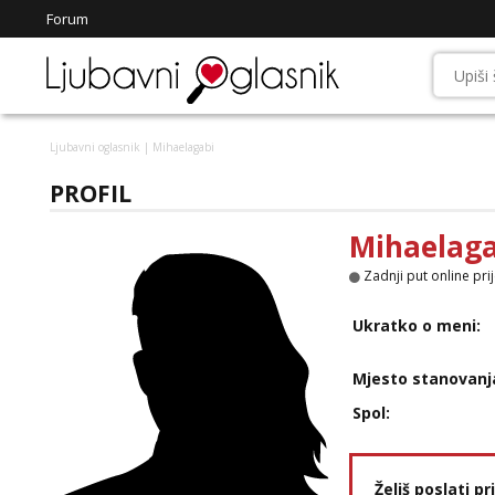
Forum
Ljubavni oglasnik
| Mihaelagabi
PROFIL
Mihaelaga
Zadnji put online pri
Ukratko o meni:
Mjesto stanovanj
Spol:
Želiš poslati p