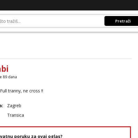
Pretraži
bi
je 89 dana
Full tranny, ne cross !!
a:
Zagreb
Transica
rivatnu poruku za ovaj oglas?