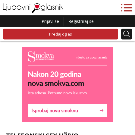
Prijavi se
Registriraj se
Predaj oglas
Vanesa
Čekam tvoj poziv!