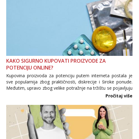
KAKO SIGURNO KUPOVATI PROIZVODE ZA
POTENCIJU ONLINE?
Kupovina proizvoda za potenciju putem interneta postala je
sve popularnija zbog praktičnosti, diskrecije i široke ponude.
Međutim, upravo zbog velike potražnje na tržištu se pojavljuju
i brojni krivotvoreni proizvodi, nepouzdane internetske
Pročitaj više
trgovine te proizvodi nepoznatog podrijetla. ...