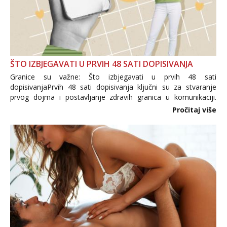
ŠTO IZBJEGAVATI U PRVIH 48 SATI DOPISIVANJA
Granice su važne: Što izbjegavati u prvih 48 sati
dopisivanjaPrvih 48 sati dopisivanja ključni su za stvaranje
prvog dojma i postavljanje zdravih granica u komunikaciji.
Važno je izbjeći prebrzo otkrivanje osobnih ili intimnih
Pročitaj više
informacija, jer nepoznata osoba još nije zaslužila to
povjerenje. Takođe...