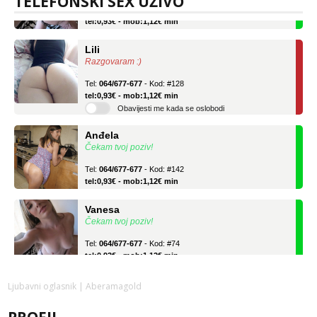
TELEFONSKI SEX UŽIVO
Tel:
064/677-677
- Kod: #74
tel:0,93€ - mob:1,12€ min
Lili
Razgovaram :)
Tel:
064/677-677
- Kod: #128
tel:0,93€ - mob:1,12€ min
Obavijesti me kada se oslobodi
Anđela
Čekam tvoj poziv!
Tel:
064/677-677
- Kod: #142
tel:0,93€ - mob:1,12€ min
Vanesa
Čekam tvoj poziv!
Tel:
064/677-677
- Kod: #74
tel:0,93€ - mob:1,12€ min
Lili
Ljubavni oglasnik
| Aberamagold
Razgovaram :)
Tel:
064/677-677
- Kod: #128