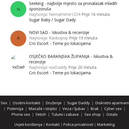
Seeking - najbolje mjesto za pronalazak mladih
sponzoruša
N
Najnovija: Nemamime1234
Prije 16 minuta
Sugar Baby / Sugar Dady
NOVI SAD - Iskustva & recenzije
Najnovija: Rankopop
Prije 19 minuta
R
Cro Escort - Teme po lokacijama
OSJEČKO BARANJSKA ŽUPANIJA - Iskustva &
recenzije
Najnovija: xxxDaddy
Prije 20 minuta
Cro Escort - Teme po lokacijama
Sex
|
Osobni kontakti
|
Druženje
|
Sugar Daddy
|
Diskretni aparmani
|
Potencija
|
Masaže i striptiz
|
Veza / ljubav
|
Brak
|
Cyber sex
|
Phone sex
|
Fetish
|
Tulumi i zabave
|
Sex shop
|
Ostalo
Uvjeti korištenja
|
Kontakt
|
Polica privatnosti
|
Marketing