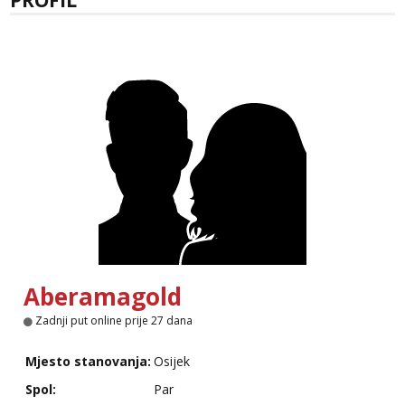
PROFIL
tel:0,93€ - mob:1,12€ min
Obavijesti me kada se oslobodi
Anđela
Čekam tvoj poziv!
Tel:
064/677-677
- Kod: #142
tel:0,93€ - mob:1,12€ min
Aberamagold
Zadnji put online prije 27 dana
Mjesto stanovanja:
Osijek
Spol:
Par