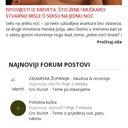
ISPOVIJESTI IZ KREVETA: ŠTO ŽENE I MUŠKARCI
STVARNO MISLE O SEKSU NA JEDNU NOĆ
Seks na jednu noć – za neke uzbudljiva avantura bez obaveza,
za druge emotivna minska polja. Iako živimo u vremenu kad se
o seksu govori otvorenije nego ikad, tema „jedne noći strasti“ i
dalje izaziva burne rasprave. Što zapravo misle žene, a što
Pročitaj više
muškarci? Jesu...
NAJNOVIJI FORUM POSTOVI
ZADARSKA ŽUPANIJA - Iskustva & recenzije
Najnovija: kiler95
Prije 2 minuta
Cro Escort - Teme po lokacijama
Pohotna kučka
Najnovija: aleksa87
Prije 7 minuta
A
Cro Escort - Teme o pojedinoj curi, paru,
salonu