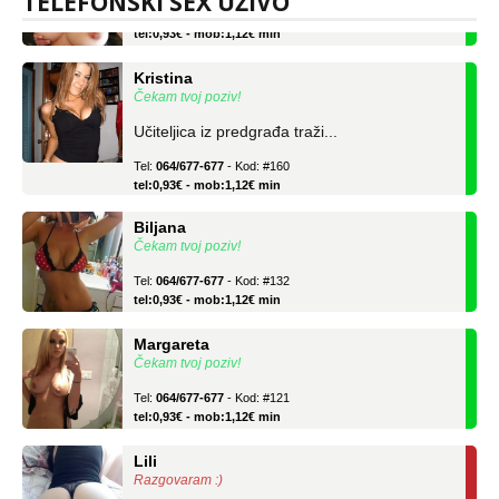
TELEFONSKI SEX UŽIVO
Tel:
064/677-677
- Kod: #69
tel:0,93€ - mob:1,12€ min
Kristina
Čekam tvoj poziv!
Učiteljica iz predgrađa traži...
Tel:
064/677-677
- Kod: #160
tel:0,93€ - mob:1,12€ min
Biljana
Čekam tvoj poziv!
Tel:
064/677-677
- Kod: #132
tel:0,93€ - mob:1,12€ min
Margareta
Čekam tvoj poziv!
Tel:
064/677-677
- Kod: #121
tel:0,93€ - mob:1,12€ min
Lili
Razgovaram :)