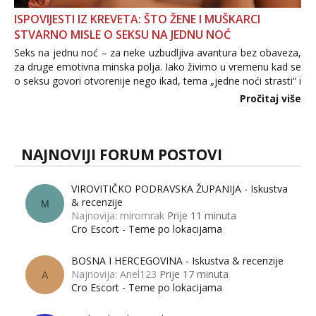
ISPOVIJESTI IZ KREVETA: ŠTO ŽENE I MUŠKARCI
STVARNO MISLE O SEKSU NA JEDNU NOĆ
Seks na jednu noć – za neke uzbudljiva avantura bez obaveza,
za druge emotivna minska polja. Iako živimo u vremenu kad se
o seksu govori otvorenije nego ikad, tema „jedne noći strasti“ i
dalje izaziva burne rasprave. Što zapravo misle žene, a što
Pročitaj više
muškarci? Jesu...
NAJNOVIJI FORUM POSTOVI
VIROVITIČKO PODRAVSKA ŽUPANIJA - Iskustva
& recenzije
M
Najnovija: miromrak
Prije 11 minuta
Cro Escort - Teme po lokacijama
BOSNA I HERCEGOVINA - Iskustva & recenzije
Najnovija: Anel123
Prije 17 minuta
A
Cro Escort - Teme po lokacijama