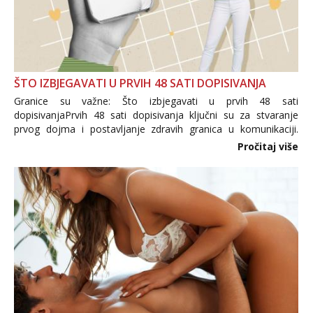
ŠTO IZBJEGAVATI U PRVIH 48 SATI DOPISIVANJA
Granice su važne: Što izbjegavati u prvih 48 sati
dopisivanjaPrvih 48 sati dopisivanja ključni su za stvaranje
prvog dojma i postavljanje zdravih granica u komunikaciji.
Važno je izbjeći prebrzo otkrivanje osobnih ili intimnih
Pročitaj više
informacija, jer nepoznata osoba još nije zaslužila to
povjerenje. Takođe...