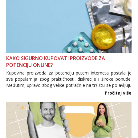
Tel:
064/677-677
- Kod: #108
tel:0,93€ - mob:1,12€ min
Anđela
Čekam tvoj poziv!
Tel:
064/677-677
- Kod: #142
tel:0,93€ - mob:1,12€ min
KAKO SIGURNO KUPOVATI PROIZVODE ZA
POTENCIJU ONLINE?
Kupovina proizvoda za potenciju putem interneta postala je
sve popularnija zbog praktičnosti, diskrecije i široke ponude.
Međutim, upravo zbog velike potražnje na tržištu se pojavljuju
i brojni krivotvoreni proizvodi, nepouzdane internetske
Pročitaj više
trgovine te proizvodi nepoznatog podrijetla. ...