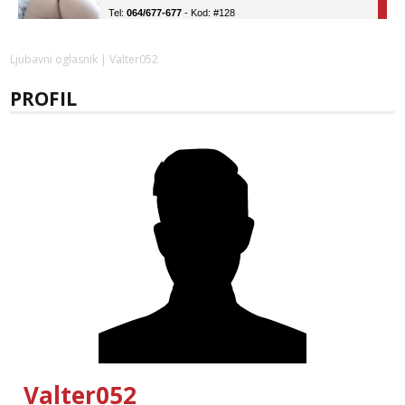
Tel:
064/677-677
- Kod: #128
tel:0,93€ - mob:1,12€ min
Obavijesti me kada se oslobodi
Ljubavni oglasnik
| Valter052
Ivančica
Čekam tvoj poziv!
PROFIL
Tel:
064/677-677
- Kod: #108
tel:0,93€ - mob:1,12€ min
Anđela
Čekam tvoj poziv!
Tel:
064/677-677
- Kod: #142
tel:0,93€ - mob:1,12€ min
Liliana
Čekam tvoj poziv!
Tel:
064/677-677
- Kod: #69
tel:0,93€ - mob:1,12€ min
Kristina
Čekam tvoj poziv!
Valter052
Učiteljica iz predgrađa traži...