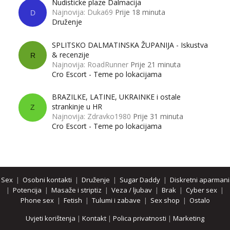
Nudisticke plaze Dalmacija
Najnovija: Duka69
Prije 18 minuta
D
Druženje
SPLITSKO DALMATINSKA ŽUPANIJA - Iskustva
& recenzije
R
Najnovija: RoadRunner
Prije 21 minuta
Cro Escort - Teme po lokacijama
BRAZILKE, LATINE, UKRAINKE i ostale
strankinje u HR
Z
Najnovija: Zdravko1980
Prije 31 minuta
Cro Escort - Teme po lokacijama
Sex
|
Osobni kontakti
|
Druženje
|
Sugar Daddy
|
Diskretni aparmani
|
Potencija
|
Masaže i striptiz
|
Veza / ljubav
|
Brak
|
Cyber sex
|
Phone sex
|
Fetish
|
Tulumi i zabave
|
Sex shop
|
Ostalo
Uvjeti korištenja
|
Kontakt
|
Polica privatnosti
|
Marketing