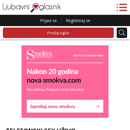
Prijavi se
Registriraj se
Predaj oglas
Liliana
Čekam tvoj poziv!