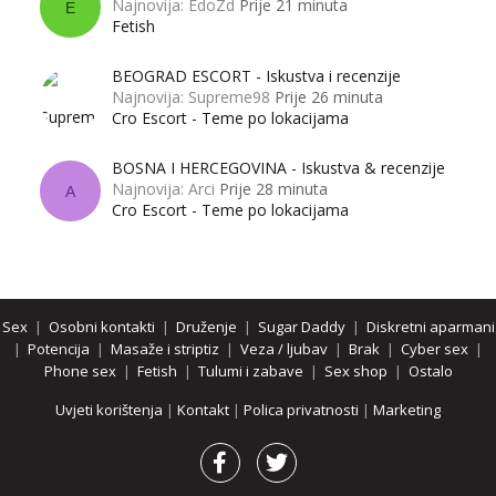
Najnovija: EdoZd
Prije 21 minuta
E
Fetish
BEOGRAD ESCORT - Iskustva i recenzije
Najnovija: Supreme98
Prije 26 minuta
Cro Escort - Teme po lokacijama
BOSNA I HERCEGOVINA - Iskustva & recenzije
Najnovija: Arci
Prije 28 minuta
A
Cro Escort - Teme po lokacijama
Sex
|
Osobni kontakti
|
Druženje
|
Sugar Daddy
|
Diskretni aparmani
|
Potencija
|
Masaže i striptiz
|
Veza / ljubav
|
Brak
|
Cyber sex
|
Phone sex
|
Fetish
|
Tulumi i zabave
|
Sex shop
|
Ostalo
Uvjeti korištenja
|
Kontakt
|
Polica privatnosti
|
Marketing