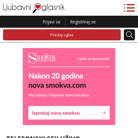
Prijavi se
Registriraj se
Predaj oglas
Liliana
Razgovaram :)