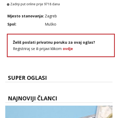
tel:0,93€ - mob:1,12€ min
Zadnji put online prije 9718 dana
Obavijesti me kada se oslobodi
Mjesto stanovanja:
Zagreb
Ivančica
Čekam tvoj poziv!
Spol:
Muško
Tel:
064/677-677
- Kod: #108
tel:0,93€ - mob:1,12€ min
Želiš poslati privatnu poruku za ovaj oglas?
Anđela
Čekam tvoj poziv!
Registriraj se ili prijavi klikom
ovdje
Tel:
064/677-677
- Kod: #142
tel:0,93€ - mob:1,12€ min
SUPER OGLASI
NAJNOVIJI ČLANCI