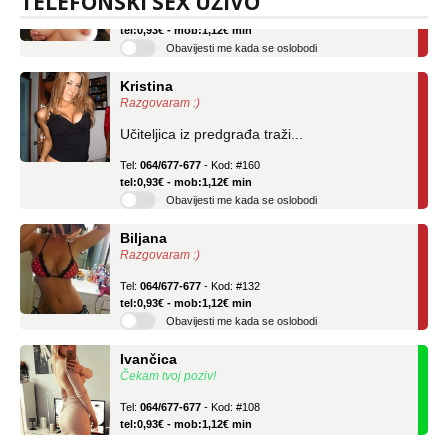
TELEFONSKI SEX UŽIVO
Tel:
064/677-677
- Kod: #69
tel:0,93€ - mob:1,12€ min
Obavijesti me kada se oslobodi
Kristina
Razgovaram :)
Učiteljica iz predgrađa traži...
Tel:
064/677-677
- Kod: #160
tel:0,93€ - mob:1,12€ min
Obavijesti me kada se oslobodi
Biljana
Razgovaram :)
Tel:
064/677-677
- Kod: #132
tel:0,93€ - mob:1,12€ min
Obavijesti me kada se oslobodi
Ivančica
Čekam tvoj poziv!
Tel:
064/677-677
- Kod: #108
tel:0,93€ - mob:1,12€ min