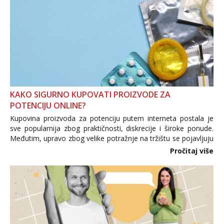
KAKO SIGURNO KUPOVATI PROIZVODE ZA
POTENCIJU ONLINE?
Kupovina proizvoda za potenciju putem interneta postala je
sve popularnija zbog praktičnosti, diskrecije i široke ponude.
Međutim, upravo zbog velike potražnje na tržištu se pojavljuju
i brojni krivotvoreni proizvodi, nepouzdane internetske
Pročitaj više
trgovine te proizvodi nepoznatog podrijetla. ...