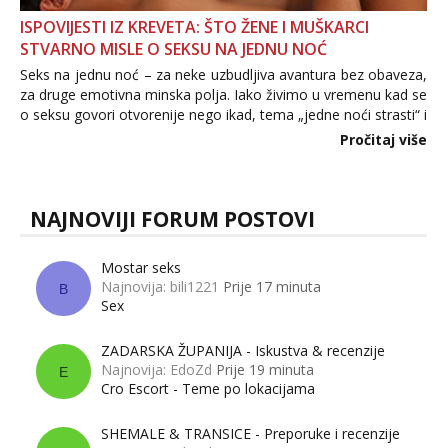
ISPOVIJESTI IZ KREVETA: ŠTO ŽENE I MUŠKARCI
STVARNO MISLE O SEKSU NA JEDNU NOĆ
Seks na jednu noć – za neke uzbudljiva avantura bez obaveza,
za druge emotivna minska polja. Iako živimo u vremenu kad se
o seksu govori otvorenije nego ikad, tema „jedne noći strasti“ i
dalje izaziva burne rasprave. Što zapravo misle žene, a što
Pročitaj više
muškarci? Jesu...
NAJNOVIJI FORUM POSTOVI
Mostar seks
Najnovija: bili1221
Prije 17 minuta
B
Sex
ZADARSKA ŽUPANIJA - Iskustva & recenzije
Najnovija: EdoZd
Prije 19 minuta
E
Cro Escort - Teme po lokacijama
SHEMALE & TRANSICE - Preporuke i recenzije