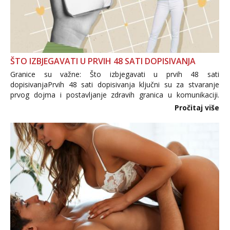
ŠTO IZBJEGAVATI U PRVIH 48 SATI DOPISIVANJA
Granice su važne: Što izbjegavati u prvih 48 sati
dopisivanjaPrvih 48 sati dopisivanja ključni su za stvaranje
prvog dojma i postavljanje zdravih granica u komunikaciji.
Važno je izbjeći prebrzo otkrivanje osobnih ili intimnih
Pročitaj više
informacija, jer nepoznata osoba još nije zaslužila to
povjerenje. Takođe...