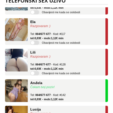
TELEFONSKI SEX UŽIVO
Tel:
064/677-677
- Kod: #136
tel:0,93€ - mob:1,12€ min
Obavijesti me kada se oslobodi
Ela
Razgovaram :)
Tel:
064/677-677
- Kod: #117
tel:0,93€ - mob:1,12€ min
Obavijesti me kada se oslobodi
Lili
Razgovaram :)
Tel:
064/677-677
- Kod: #128
tel:0,93€ - mob:1,12€ min
Obavijesti me kada se oslobodi
Anđela
Čekam tvoj poziv!
Tel:
064/677-677
- Kod: #142
tel:0,93€ - mob:1,12€ min
Lucija
Razgovaram :)