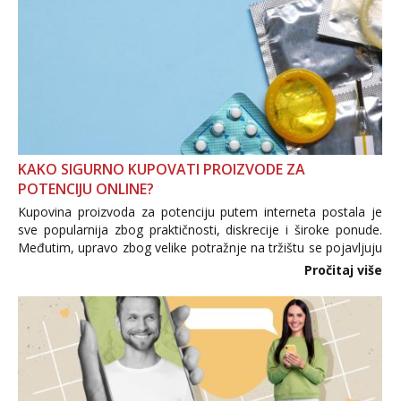
KAKO SIGURNO KUPOVATI PROIZVODE ZA
POTENCIJU ONLINE?
Kupovina proizvoda za potenciju putem interneta postala je
sve popularnija zbog praktičnosti, diskrecije i široke ponude.
Međutim, upravo zbog velike potražnje na tržištu se pojavljuju
i brojni krivotvoreni proizvodi, nepouzdane internetske
Pročitaj više
trgovine te proizvodi nepoznatog podrijetla. ...