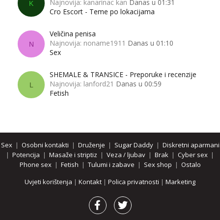
Najnovija: kanarinac kan
Danas u 01:31
K
Cro Escort - Teme po lokacijama
Veličina penisa
Najnovija: noname1911
Danas u 01:10
N
Sex
SHEMALE & TRANSICE - Preporuke i recenzije
Najnovija: lanford21
Danas u 00:59
L
Fetish
Sex
|
Osobni kontakti
|
Druženje
|
Sugar Daddy
|
Diskretni aparmani
|
Potencija
|
Masaže i striptiz
|
Veza / ljubav
|
Brak
|
Cyber sex
|
Phone sex
|
Fetish
|
Tulumi i zabave
|
Sex shop
|
Ostalo
Uvjeti korištenja
|
Kontakt
|
Polica privatnosti
|
Marketing