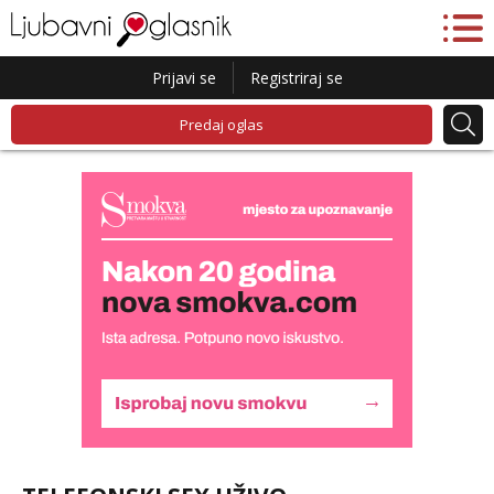
Prijavi se
Registriraj se
Predaj oglas
Lucija
Razgovaram :)