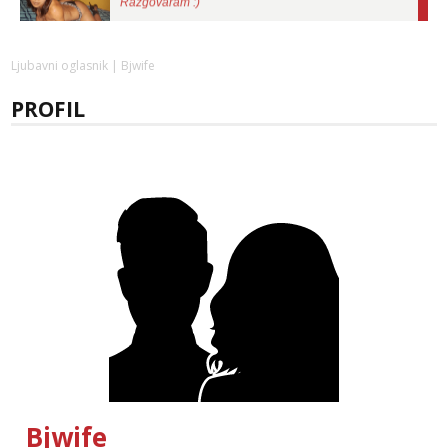
Tel:
064/677-677
- Kod: #136
tel:0,93€ - mob:1,12€ min
Obavijesti me kada se oslobodi
Ljubavni oglasnik
| Bjwife
Ela
PROFIL
Razgovaram :)
Tel:
064/677-677
- Kod: #117
tel:0,93€ - mob:1,12€ min
Obavijesti me kada se oslobodi
Lili
Razgovaram :)
Tel:
064/677-677
- Kod: #128
tel:0,93€ - mob:1,12€ min
Obavijesti me kada se oslobodi
Anđela
Čekam tvoj poziv!
Tel:
064/677-677
- Kod: #142
tel:0,93€ - mob:1,12€ min
Bjwife