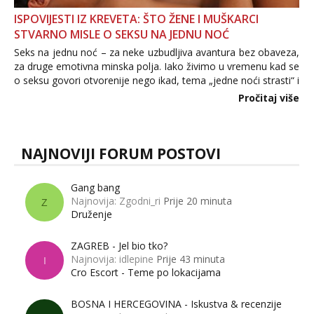
ISPOVIJESTI IZ KREVETA: ŠTO ŽENE I MUŠKARCI
STVARNO MISLE O SEKSU NA JEDNU NOĆ
Seks na jednu noć – za neke uzbudljiva avantura bez obaveza,
za druge emotivna minska polja. Iako živimo u vremenu kad se
o seksu govori otvorenije nego ikad, tema „jedne noći strasti“ i
dalje izaziva burne rasprave. Što zapravo misle žene, a što
Pročitaj više
muškarci? Jesu...
NAJNOVIJI FORUM POSTOVI
Gang bang
Najnovija: Zgodni_ri
Prije 20 minuta
Z
Druženje
ZAGREB - Jel bio tko?
Najnovija: idlepine
Prije 43 minuta
I
Cro Escort - Teme po lokacijama
BOSNA I HERCEGOVINA - Iskustva & recenzije