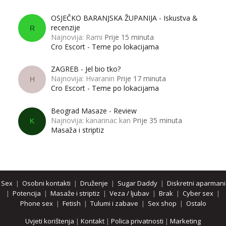
OSJEČKO BARANJSKA ŽUPANIJA - Iskustva &
recenzije
R
Najnovija: Rami
Prije 15 minuta
Cro Escort - Teme po lokacijama
ZAGREB - Jel bio tko?
Najnovija: Hvaranin
Prije 17 minuta
H
Cro Escort - Teme po lokacijama
Beograd Masaze - Review
Najnovija: kanarinac kan
Prije 35 minuta
K
Masaža i striptiz
Sex
|
Osobni kontakti
|
Druženje
|
Sugar Daddy
|
Diskretni aparmani
|
Potencija
|
Masaže i striptiz
|
Veza / ljubav
|
Brak
|
Cyber sex
|
Phone sex
|
Fetish
|
Tulumi i zabave
|
Sex shop
|
Ostalo
Uvjeti korištenja
|
Kontakt
|
Polica privatnosti
|
Marketing