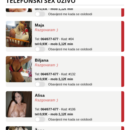
TELEFONSKI SEX UŽIVO
Tel:
064/677-677
- Kod: #69
tel:0,93€ - mob:1,12€ min
Obavijesti me kada se oslobodi
Maja
Razgovaram :)
Tel:
064/677-677
- Kod: #04
tel:0,93€ - mob:1,12€ min
Obavijesti me kada se oslobodi
Biljana
Razgovaram :)
Tel:
064/677-677
- Kod: #132
tel:0,93€ - mob:1,12€ min
Obavijesti me kada se oslobodi
Alisa
Razgovaram :)
Tel:
064/677-677
- Kod: #106
tel:0,93€ - mob:1,12€ min
Obavijesti me kada se oslobodi
Žana