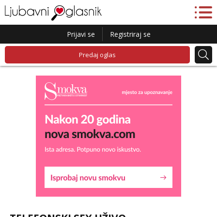
Prijavi se
Registriraj se
Predaj oglas
Liliana
Razgovaram :)