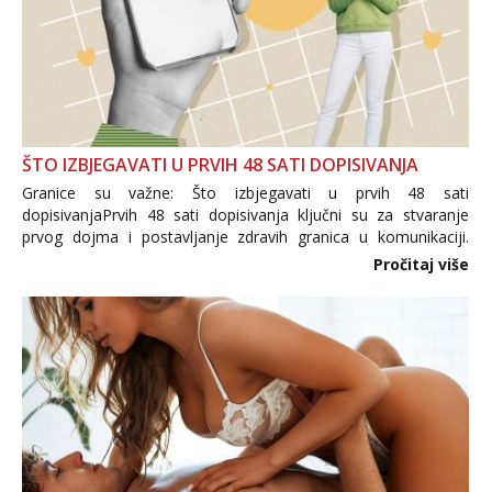
ŠTO IZBJEGAVATI U PRVIH 48 SATI DOPISIVANJA
Granice su važne: Što izbjegavati u prvih 48 sati
dopisivanjaPrvih 48 sati dopisivanja ključni su za stvaranje
prvog dojma i postavljanje zdravih granica u komunikaciji.
Važno je izbjeći prebrzo otkrivanje osobnih ili intimnih
Pročitaj više
informacija, jer nepoznata osoba još nije zaslužila to
povjerenje. Takođe...