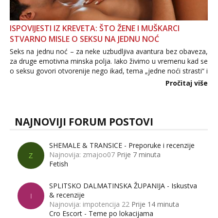
ISPOVIJESTI IZ KREVETA: ŠTO ŽENE I MUŠKARCI
STVARNO MISLE O SEKSU NA JEDNU NOĆ
Seks na jednu noć – za neke uzbudljiva avantura bez obaveza,
za druge emotivna minska polja. Iako živimo u vremenu kad se
o seksu govori otvorenije nego ikad, tema „jedne noći strasti“ i
dalje izaziva burne rasprave. Što zapravo misle žene, a što
Pročitaj više
muškarci? Jesu...
NAJNOVIJI FORUM POSTOVI
SHEMALE & TRANSICE - Preporuke i recenzije
Najnovija: zmajoo07
Prije 7 minuta
Z
Fetish
SPLITSKO DALMATINSKA ŽUPANIJA - Iskustva
& recenzije
I
Najnovija: impotencija 22
Prije 14 minuta
Cro Escort - Teme po lokacijama