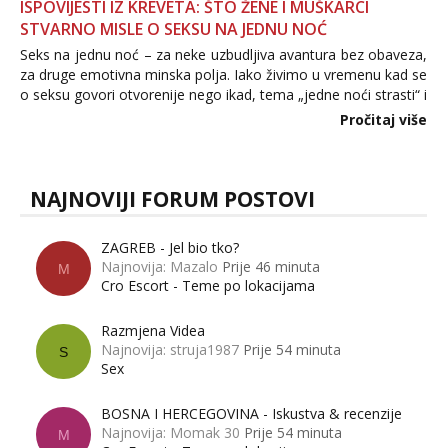
ISPOVIJESTI IZ KREVETA: ŠTO ŽENE I MUŠKARCI
STVARNO MISLE O SEKSU NA JEDNU NOĆ
Seks na jednu noć – za neke uzbudljiva avantura bez obaveza,
za druge emotivna minska polja. Iako živimo u vremenu kad se
o seksu govori otvorenije nego ikad, tema „jedne noći strasti“ i
dalje izaziva burne rasprave. Što zapravo misle žene, a što
Pročitaj više
muškarci? Jesu...
NAJNOVIJI FORUM POSTOVI
ZAGREB - Jel bio tko?
Najnovija: Mazalo
Prije 46 minuta
M
Cro Escort - Teme po lokacijama
Razmjena Videa
Najnovija: struja1987
Prije 54 minuta
S
Sex
BOSNA I HERCEGOVINA - Iskustva & recenzije
Najnovija: Momak 30
Prije 54 minuta
M