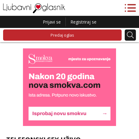
Prijavi se
Registriraj se
Predaj oglas
Monika
Čekam tvoj poziv!