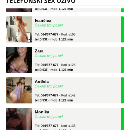
TELEFONSKI SEX UŽIVO
Tel:
064/677-677
- Kod: #133
tel:0,93€ - mob:1,12€ min
Ivančica
Čekam tvoj poziv!
Tel:
064/677-677
- Kod: #108
tel:0,93€ - mob:1,12€ min
Zara
Čekam tvoj poziv!
Tel:
064/677-677
- Kod: #123
tel:0,93€ - mob:1,12€ min
Anđela
Čekam tvoj poziv!
Tel:
064/677-677
- Kod: #142
tel:0,93€ - mob:1,12€ min
Monika
Čekam tvoj poziv!
Tel:
064/677-677
- Kod: #133
tel:0,93€ - mob:1,12€ min