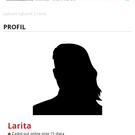
Ivančica
Ljubavni oglasnik
| Larita
Čekam tvoj poziv!
PROFIL
Tel:
064/677-677
- Kod: #108
tel:0,93€ - mob:1,12€ min
Zara
Čekam tvoj poziv!
Tel:
064/677-677
- Kod: #123
tel:0,93€ - mob:1,12€ min
Anđela
Čekam tvoj poziv!
Tel:
064/677-677
- Kod: #142
tel:0,93€ - mob:1,12€ min
Larita
Zadnji put online prije 15 dana