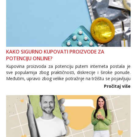
KAKO SIGURNO KUPOVATI PROIZVODE ZA
POTENCIJU ONLINE?
Kupovina proizvoda za potenciju putem interneta postala je
sve popularnija zbog praktičnosti, diskrecije i široke ponude.
Međutim, upravo zbog velike potražnje na tržištu se pojavljuju
i brojni krivotvoreni proizvodi, nepouzdane internetske
Pročitaj više
trgovine te proizvodi nepoznatog podrijetla. ...