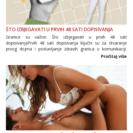
ŠTO IZBJEGAVATI U PRVIH 48 SATI DOPISIVANJA
Granice su važne: Što izbjegavati u prvih 48 sati
dopisivanjaPrvih 48 sati dopisivanja ključni su za stvaranje
prvog dojma i postavljanje zdravih granica u komunikaciji.
Važno je izbjeći prebrzo otkrivanje osobnih ili intimnih
Pročitaj više
informacija, jer nepoznata osoba još nije zaslužila to
povjerenje. Takođe...