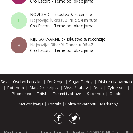
Cro Escort - Teme po lokacijama
NOVI SAD - Iskustva & recenzije
Najnovija: lukass92
Prije 54 minuta
L
Cro Escort - Teme po lokacijama
RIJEKA/KVARNER - Iskustva & recenzije
Najnovija: RibarRI
Danas u 06:47
R
Cro Escort - Teme po lokacijama
Sex
|
Osobni kontakti
|
Druženje
|
Sugar Daddy
|
Diskretni aparmani
|
Potencija
|
Masaže i striptiz
|
Veza / ljubav
|
Brak
|
Cyber sex
|
Phone sex
|
Fetish
|
Tulumi i zabave
|
Sex shop
|
Ostalo
Uvjeti korištenja
|
Kontakt
|
Polica privatnosti
|
Marketing
Maratela mreže d.o.o., Lonjica, Lonjica 33, Hrvatska, 072/700700, Mlađima od 18