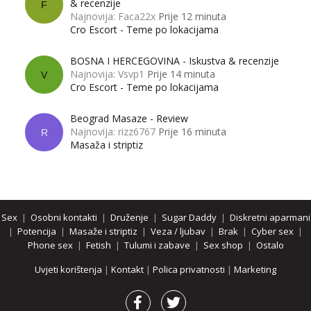
& recenzije
F
Najnovija: Faca22x
Prije 12 minuta
Cro Escort - Teme po lokacijama
BOSNA I HERCEGOVINA - Iskustva & recenzije
Najnovija: Vsvp1
Prije 14 minuta
V
Cro Escort - Teme po lokacijama
Beograd Masaze - Review
Najnovija: rizz6767
Prije 16 minuta
R
Masaža i striptiz
Sex
|
Osobni kontakti
|
Druženje
|
Sugar Daddy
|
Diskretni aparmani
|
Potencija
|
Masaže i striptiz
|
Veza / ljubav
|
Brak
|
Cyber sex
|
Phone sex
|
Fetish
|
Tulumi i zabave
|
Sex shop
|
Ostalo
Uvjeti korištenja
|
Kontakt
|
Polica privatnosti
|
Marketing