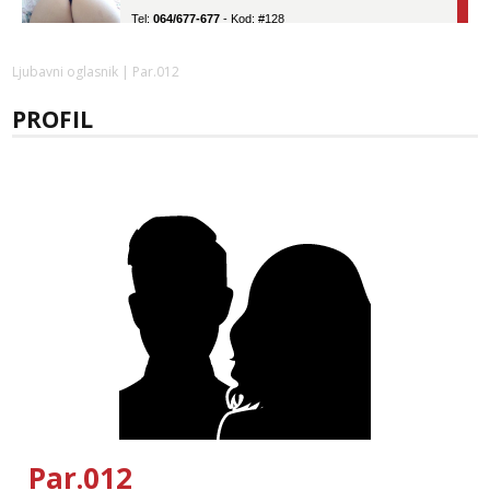
Tel:
064/677-677
- Kod: #128
tel:0,93€ - mob:1,12€ min
Obavijesti me kada se oslobodi
Ljubavni oglasnik
| Par.012
Zara
Čekam tvoj poziv!
PROFIL
Tel:
064/677-677
- Kod: #123
tel:0,93€ - mob:1,12€ min
Anđela
Čekam tvoj poziv!
Tel:
064/677-677
- Kod: #142
tel:0,93€ - mob:1,12€ min
Liliana
Čekam tvoj poziv!
Tel:
064/677-677
- Kod: #69
tel:0,93€ - mob:1,12€ min
Maja
Razgovaram :)
Par.012
Tel:
064/677-677
- Kod: #04