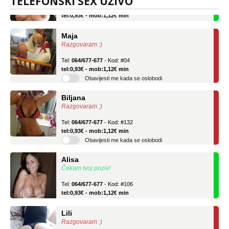
TELEFONSKI SEX UŽIVO
Tel:
064/677-677
- Kod: #69
tel:0,93€ - mob:1,12€ min
Maja
Razgovaram :)
Tel:
064/677-677
- Kod: #04
tel:0,93€ - mob:1,12€ min
Obavijesti me kada se oslobodi
Biljana
Razgovaram :)
Tel:
064/677-677
- Kod: #132
tel:0,93€ - mob:1,12€ min
Obavijesti me kada se oslobodi
Alisa
Čekam tvoj poziv!
Tel:
064/677-677
- Kod: #106
tel:0,93€ - mob:1,12€ min
Lili
Razgovaram :)