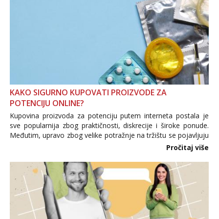
Tel:
064/677-677
- Kod: #123
tel:0,93€ - mob:1,12€ min
Anđela
Čekam tvoj poziv!
Tel:
064/677-677
- Kod: #142
tel:0,93€ - mob:1,12€ min
KAKO SIGURNO KUPOVATI PROIZVODE ZA
POTENCIJU ONLINE?
Kupovina proizvoda za potenciju putem interneta postala je
sve popularnija zbog praktičnosti, diskrecije i široke ponude.
Međutim, upravo zbog velike potražnje na tržištu se pojavljuju
i brojni krivotvoreni proizvodi, nepouzdane internetske
Pročitaj više
trgovine te proizvodi nepoznatog podrijetla. ...