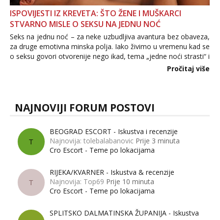
ISPOVIJESTI IZ KREVETA: ŠTO ŽENE I MUŠKARCI
STVARNO MISLE O SEKSU NA JEDNU NOĆ
Seks na jednu noć – za neke uzbudljiva avantura bez obaveza,
za druge emotivna minska polja. Iako živimo u vremenu kad se
o seksu govori otvorenije nego ikad, tema „jedne noći strasti“ i
dalje izaziva burne rasprave. Što zapravo misle žene, a što
Pročitaj više
muškarci? Jesu...
NAJNOVIJI FORUM POSTOVI
BEOGRAD ESCORT - Iskustva i recenzije
Najnovija: tolebalabanovic
Prije 3 minuta
T
Cro Escort - Teme po lokacijama
RIJEKA/KVARNER - Iskustva & recenzije
Najnovija: Top69
Prije 10 minuta
T
Cro Escort - Teme po lokacijama
SPLITSKO DALMATINSKA ŽUPANIJA - Iskustva