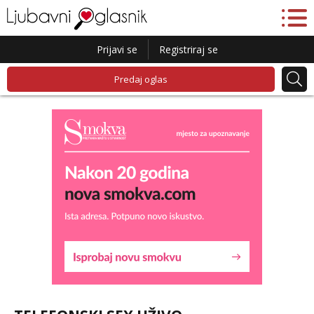
Prijavi se
Registriraj se
Predaj oglas
Liliana
Čekam tvoj poziv!