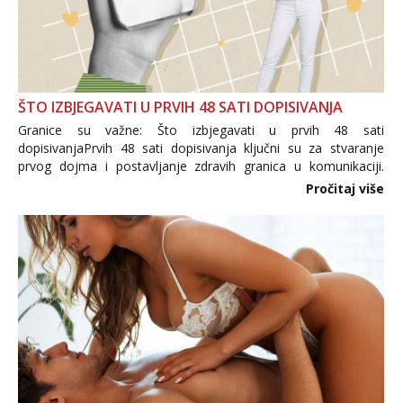
ŠTO IZBJEGAVATI U PRVIH 48 SATI DOPISIVANJA
Granice su važne: Što izbjegavati u prvih 48 sati
dopisivanjaPrvih 48 sati dopisivanja ključni su za stvaranje
prvog dojma i postavljanje zdravih granica u komunikaciji.
Važno je izbjeći prebrzo otkrivanje osobnih ili intimnih
Pročitaj više
informacija, jer nepoznata osoba još nije zaslužila to
povjerenje. Takođe...