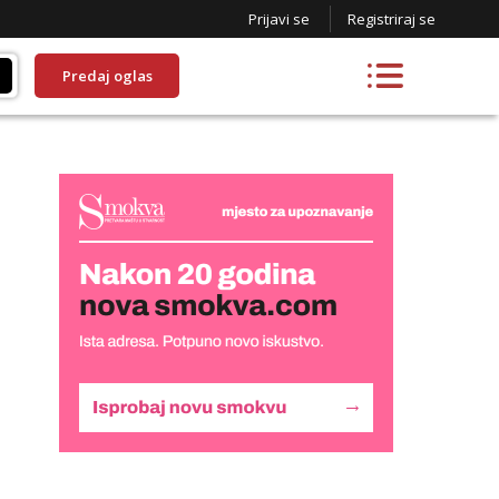
Prijavi se
Registriraj se
Predaj oglas
Liliana
Čekam tvoj poziv!