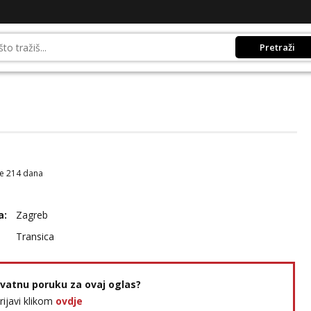
Pretraži
je 214 dana
a:
Zagreb
Transica
rivatnu poruku za ovaj oglas?
prijavi klikom
ovdje