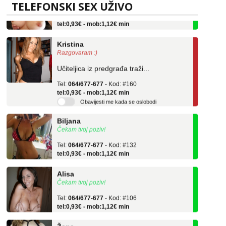
TELEFONSKI SEX UŽIVO
Tel:
064/677-677
- Kod: #69
tel:0,93€ - mob:1,12€ min
Kristina
Razgovaram :)
Učiteljica iz predgrađa traži...
Tel:
064/677-677
- Kod: #160
tel:0,93€ - mob:1,12€ min
Obavijesti me kada se oslobodi
Biljana
Čekam tvoj poziv!
Tel:
064/677-677
- Kod: #132
tel:0,93€ - mob:1,12€ min
Alisa
Čekam tvoj poziv!
Tel:
064/677-677
- Kod: #106
tel:0,93€ - mob:1,12€ min
Žana