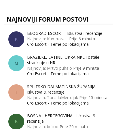
zapravo misle žene, a što muškarci? Jesu...
NAJNOVIJI FORUM POSTOVI
BEOGRAD ESCORT - Iskustva i recenzije
Najnovija: Kumruzvelt
Prije 6 minuta
K
Cro Escort - Teme po lokacijama
BRAZILKE, LATINE, UKRAINKE i ostale
strankinje u HR
M
Najnovija: Mrtvo puhalo
Prije 9 minuta
Cro Escort - Teme po lokacijama
SPLITSKO DALMATINSKA ŽUPANIJA -
Iskustva & recenzije
T
Najnovija: TorcidaMertojak
Prije 15 minuta
Cro Escort - Teme po lokacijama
BOSNA I HERCEGOVINA - Iskustva &
recenzije
B
Najnovija: bulioo
Prije 20 minuta