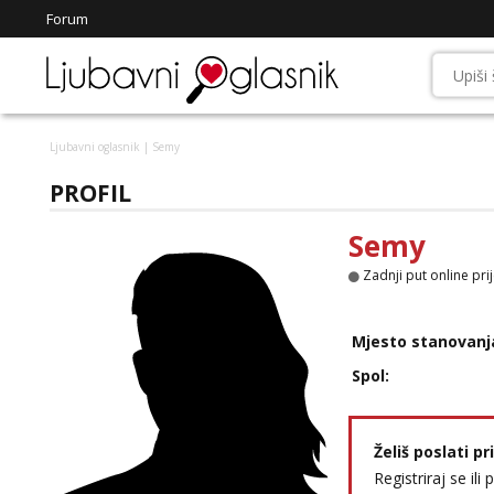
Forum
Ljubavni oglasnik
| Semy
PROFIL
Semy
Zadnji put online pri
Mjesto stanovanj
Spol:
Želiš poslati p
Registriraj se ili 