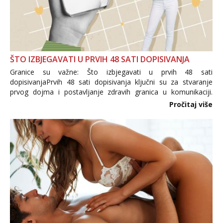
ŠTO IZBJEGAVATI U PRVIH 48 SATI DOPISIVANJA
Granice su važne: Što izbjegavati u prvih 48 sati
dopisivanjaPrvih 48 sati dopisivanja ključni su za stvaranje
prvog dojma i postavljanje zdravih granica u komunikaciji.
Važno je izbjeći prebrzo otkrivanje osobnih ili intimnih
Pročitaj više
informacija, jer nepoznata osoba još nije zaslužila to
povjerenje. Takođe...