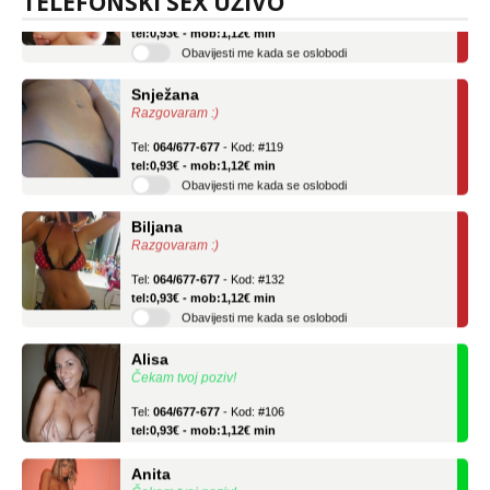
TELEFONSKI SEX UŽIVO
Tel:
064/677-677
- Kod: #69
tel:0,93€ - mob:1,12€ min
Obavijesti me kada se oslobodi
Snježana
Razgovaram :)
Tel:
064/677-677
- Kod: #119
tel:0,93€ - mob:1,12€ min
Obavijesti me kada se oslobodi
Biljana
Razgovaram :)
Tel:
064/677-677
- Kod: #132
tel:0,93€ - mob:1,12€ min
Obavijesti me kada se oslobodi
Alisa
Čekam tvoj poziv!
Tel:
064/677-677
- Kod: #106
tel:0,93€ - mob:1,12€ min
Anita
Čekam tvoj poziv!