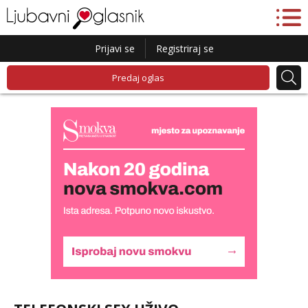
Prijavi se
Registriraj se
Predaj oglas
Liliana
Razgovaram :)