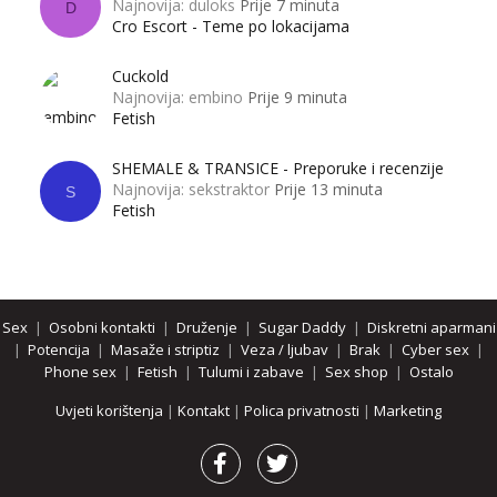
Najnovija: duloks
Prije 7 minuta
D
Cro Escort - Teme po lokacijama
Cuckold
Najnovija: embino
Prije 9 minuta
Fetish
SHEMALE & TRANSICE - Preporuke i recenzije
Najnovija: sekstraktor
Prije 13 minuta
S
Fetish
Sex
|
Osobni kontakti
|
Druženje
|
Sugar Daddy
|
Diskretni aparmani
|
Potencija
|
Masaže i striptiz
|
Veza / ljubav
|
Brak
|
Cyber sex
|
Phone sex
|
Fetish
|
Tulumi i zabave
|
Sex shop
|
Ostalo
Uvjeti korištenja
|
Kontakt
|
Polica privatnosti
|
Marketing