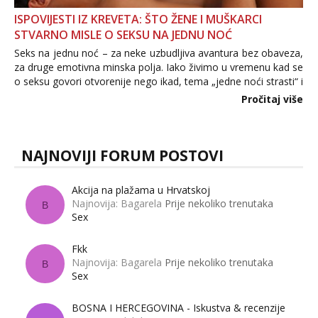
ISPOVIJESTI IZ KREVETA: ŠTO ŽENE I MUŠKARCI
STVARNO MISLE O SEKSU NA JEDNU NOĆ
Seks na jednu noć – za neke uzbudljiva avantura bez obaveza,
za druge emotivna minska polja. Iako živimo u vremenu kad se
o seksu govori otvorenije nego ikad, tema „jedne noći strasti“ i
dalje izaziva burne rasprave. Što zapravo misle žene, a što
Pročitaj više
muškarci? Jesu...
NAJNOVIJI FORUM POSTOVI
Akcija na plažama u Hrvatskoj
Najnovija: Bagarela
Prije nekoliko trenutaka
B
Sex
Fkk
Najnovija: Bagarela
Prije nekoliko trenutaka
B
Sex
BOSNA I HERCEGOVINA - Iskustva & recenzije