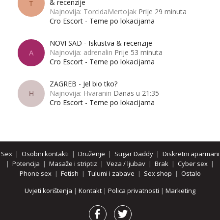
& recenzije
T
Najnovija: TorcidaMertojak
Prije 29 minuta
Cro Escort - Teme po lokacijama
NOVI SAD - Iskustva & recenzije
Najnovija: adrenalin
Prije 53 minuta
A
Cro Escort - Teme po lokacijama
ZAGREB - Jel bio tko?
Najnovija: Hvaranin
Danas u 21:35
H
Cro Escort - Teme po lokacijama
Sex
|
Osobni kontakti
|
Druženje
|
Sugar Daddy
|
Diskretni aparmani
|
Potencija
|
Masaže i striptiz
|
Veza / ljubav
|
Brak
|
Cyber sex
|
Phone sex
|
Fetish
|
Tulumi i zabave
|
Sex shop
|
Ostalo
Uvjeti korištenja
|
Kontakt
|
Polica privatnosti
|
Marketing