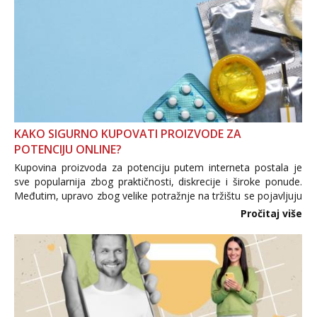
KAKO SIGURNO KUPOVATI PROIZVODE ZA
POTENCIJU ONLINE?
Kupovina proizvoda za potenciju putem interneta postala je
sve popularnija zbog praktičnosti, diskrecije i široke ponude.
Međutim, upravo zbog velike potražnje na tržištu se pojavljuju
i brojni krivotvoreni proizvodi, nepouzdane internetske
Pročitaj više
trgovine te proizvodi nepoznatog podrijetla. ...