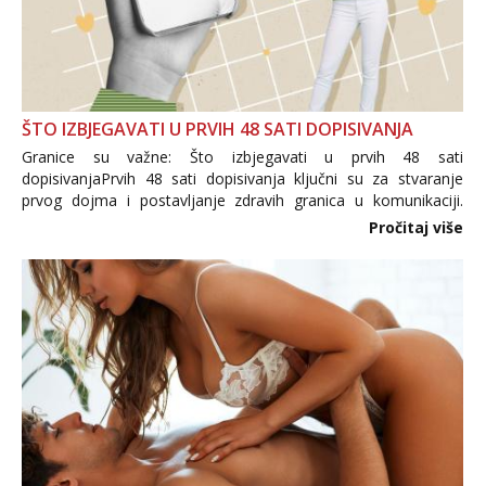
ŠTO IZBJEGAVATI U PRVIH 48 SATI DOPISIVANJA
Granice su važne: Što izbjegavati u prvih 48 sati
dopisivanjaPrvih 48 sati dopisivanja ključni su za stvaranje
prvog dojma i postavljanje zdravih granica u komunikaciji.
Važno je izbjeći prebrzo otkrivanje osobnih ili intimnih
Pročitaj više
informacija, jer nepoznata osoba još nije zaslužila to
povjerenje. Takođe...