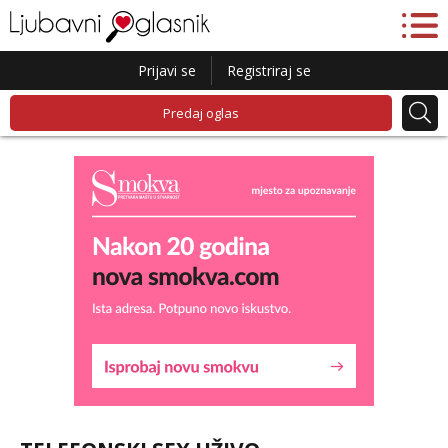
Prijavi se
Registriraj se
Predaj oglas
Maja
Razgovaram :)