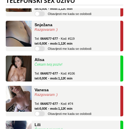
TELEFONSKI SEX UŽIVO
Tel:
064/677-677
- Kod: #04
tel:0,93€ - mob:1,12€ min
Obavijesti me kada se oslobodi
Snježana
Razgovaram :)
Tel:
064/677-677
- Kod: #119
tel:0,93€ - mob:1,12€ min
Obavijesti me kada se oslobodi
Alisa
Čekam tvoj poziv!
Tel:
064/677-677
- Kod: #106
tel:0,93€ - mob:1,12€ min
Vanesa
Razgovaram :)
Tel:
064/677-677
- Kod: #74
tel:0,93€ - mob:1,12€ min
Obavijesti me kada se oslobodi
Lili
Čekam tvoj poziv!