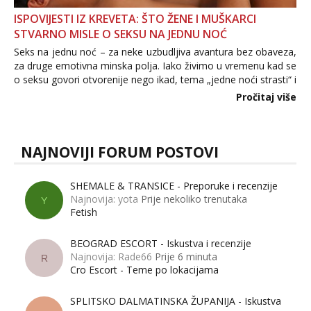
ISPOVIJESTI IZ KREVETA: ŠTO ŽENE I MUŠKARCI
STVARNO MISLE O SEKSU NA JEDNU NOĆ
Seks na jednu noć – za neke uzbudljiva avantura bez obaveza,
za druge emotivna minska polja. Iako živimo u vremenu kad se
o seksu govori otvorenije nego ikad, tema „jedne noći strasti“ i
dalje izaziva burne rasprave. Što zapravo misle žene, a što
Pročitaj više
muškarci? Jesu...
NAJNOVIJI FORUM POSTOVI
SHEMALE & TRANSICE - Preporuke i recenzije
Najnovija: yota
Prije nekoliko trenutaka
Y
Fetish
BEOGRAD ESCORT - Iskustva i recenzije
Najnovija: Rade66
Prije 6 minuta
R
Cro Escort - Teme po lokacijama
SPLITSKO DALMATINSKA ŽUPANIJA - Iskustva