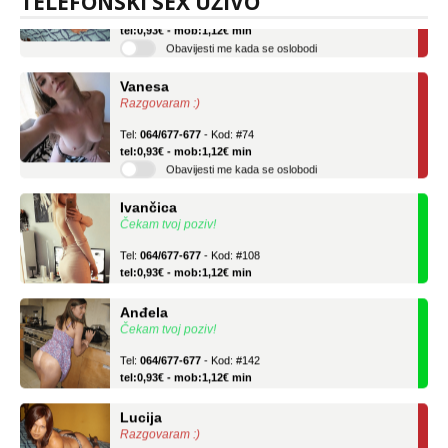
TELEFONSKI SEX UŽIVO
Tel:
064/677-677
- Kod: #136
tel:0,93€ - mob:1,12€ min
Obavijesti me kada se oslobodi
Vanesa
Razgovaram :)
Tel:
064/677-677
- Kod: #74
tel:0,93€ - mob:1,12€ min
Obavijesti me kada se oslobodi
Ivančica
Čekam tvoj poziv!
Tel:
064/677-677
- Kod: #108
tel:0,93€ - mob:1,12€ min
Anđela
Čekam tvoj poziv!
Tel:
064/677-677
- Kod: #142
tel:0,93€ - mob:1,12€ min
Lucija
Razgovaram :)