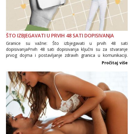
ŠTO IZBJEGAVATI U PRVIH 48 SATI DOPISIVANJA
Granice su važne: Što izbjegavati u prvih 48 sati
dopisivanjaPrvih 48 sati dopisivanja ključni su za stvaranje
prvog dojma i postavljanje zdravih granica u komunikaciji.
Važno je izbjeći prebrzo otkrivanje osobnih ili intimnih
Pročitaj više
informacija, jer nepoznata osoba još nije zaslužila to
povjerenje. Takođe...