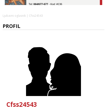
Tel:
064/677-677
- Kod: #136
tel:0,93€ - mob:1,12€ min
Obavijesti me kada se oslobodi
Ljubavni oglasnik
| Cfss24543
Vanesa
Razgovaram :)
PROFIL
Tel:
064/677-677
- Kod: #74
tel:0,93€ - mob:1,12€ min
Obavijesti me kada se oslobodi
Ivančica
Čekam tvoj poziv!
Tel:
064/677-677
- Kod: #108
tel:0,93€ - mob:1,12€ min
Anđela
Čekam tvoj poziv!
Tel:
064/677-677
- Kod: #142
tel:0,93€ - mob:1,12€ min
Cfss24543