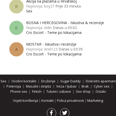
Akcija na plažama u Hrvatskoj
Najnovija: boy27
Prije 33 minuta
B
Sex
BOSNA I HERCEGOVINA - Iskustva & recenzije
Najnovija: eldin
Danas u 05:02
E
Cro Escort - Teme po lokacijama
MOSTAR - Iskustva i recenzije
Najnovija: Anel123
Danas u 03:39
A
Cro Escort - Teme po lokacijama
Sex
|
Osobni kontakti
|
Druženje
|
Sugar Daddy
|
Diskretni aparmani
|
Potencija
|
Masaže i striptiz
|
Veza / ljubav
|
Brak
|
Cyber sex
|
Phone sex
|
Fetish
|
Tulumi i zabave
|
Sex shop
|
Ostalo
Uvjeti korištenja
|
Kontakt
|
Polica privatnosti
|
Marketing