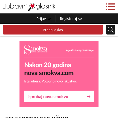
Prijavi se
Registriraj se
Predaj oglas
Lucija
Razgovaram :)