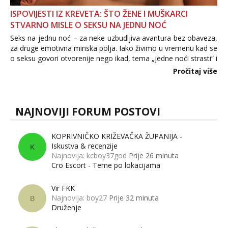
ISPOVIJESTI IZ KREVETA: ŠTO ŽENE I MUŠKARCI
STVARNO MISLE O SEKSU NA JEDNU NOĆ
Seks na jednu noć – za neke uzbudljiva avantura bez obaveza,
za druge emotivna minska polja. Iako živimo u vremenu kad se
o seksu govori otvorenije nego ikad, tema „jedne noći strasti“ i
dalje izaziva burne rasprave. Što zapravo misle žene, a što
Pročitaj više
muškarci? Jesu...
NAJNOVIJI FORUM POSTOVI
KOPRIVNIČKO KRIŽEVAČKA ŽUPANIJA -
Iskustva & recenzije
K
Najnovija: kcboy37god
Prije 26 minuta
Cro Escort - Teme po lokacijama
Vir FKK
Najnovija: boy27
Prije 32 minuta
B
Druženje