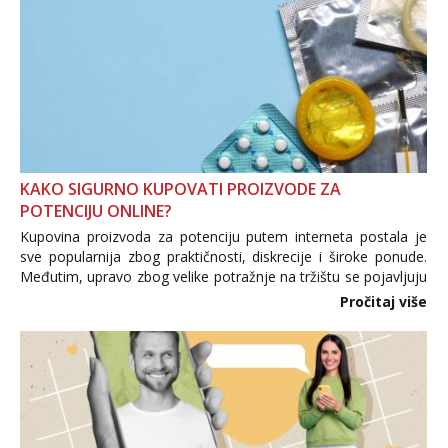
KAKO SIGURNO KUPOVATI PROIZVODE ZA
POTENCIJU ONLINE?
Kupovina proizvoda za potenciju putem interneta postala je
sve popularnija zbog praktičnosti, diskrecije i široke ponude.
Međutim, upravo zbog velike potražnje na tržištu se pojavljuju
i brojni krivotvoreni proizvodi, nepouzdane internetske
Pročitaj više
trgovine te proizvodi nepoznatog podrijetla. ...