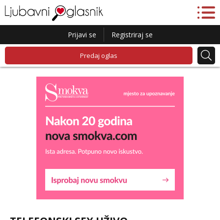
Prijavi se
Registriraj se
Predaj oglas
Lucija
Razgovaram :)