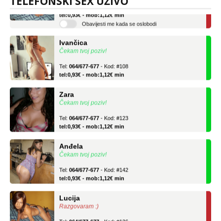
TELEFONSKI SEX UŽIVO
Tel:
064/677-677
- Kod: #136
tel:0,93€ - mob:1,12€ min
Obavijesti me kada se oslobodi
Ivančica
Čekam tvoj poziv!
Tel:
064/677-677
- Kod: #108
tel:0,93€ - mob:1,12€ min
Zara
Čekam tvoj poziv!
Tel:
064/677-677
- Kod: #123
tel:0,93€ - mob:1,12€ min
Anđela
Čekam tvoj poziv!
Tel:
064/677-677
- Kod: #142
tel:0,93€ - mob:1,12€ min
Lucija
Razgovaram :)
Tel:
064/677-677
- Kod: #136