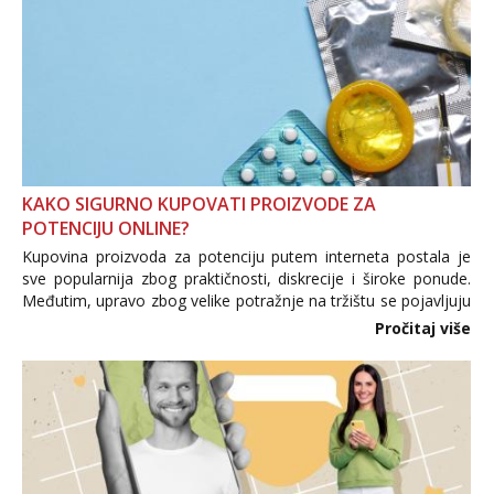
KAKO SIGURNO KUPOVATI PROIZVODE ZA
POTENCIJU ONLINE?
Kupovina proizvoda za potenciju putem interneta postala je
sve popularnija zbog praktičnosti, diskrecije i široke ponude.
Međutim, upravo zbog velike potražnje na tržištu se pojavljuju
i brojni krivotvoreni proizvodi, nepouzdane internetske
Pročitaj više
trgovine te proizvodi nepoznatog podrijetla. ...