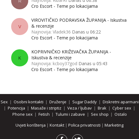
Najnovija: RibarRI
Danas u 06:38
R
Cro Escort - Teme po lokacijama
VIROVITIČKO PODRAVSKA ŽUPANIJA - Iskustva
& recenzije
V
Najnovija: Vladek36
Danas u 06:22
Cro Escort - Teme po lokacijama
KOPRIVNIČKO KRIŽEVAČKA ŽUPANIJA -
Iskustva & recenzije
K
Najnovija: kcboy37god
Danas u 05:43
Cro Escort - Teme po lokacijama
Sex
|
Osobni kontakti
|
Druženje
|
Sugar Daddy
|
Diskretni aparmani
|
Potencija
|
Masaže i striptiz
|
Veza / ljubav
|
Brak
|
Cyber sex
|
Phone sex
|
Fetish
|
Tulumi i zabave
|
Sex shop
|
Ostalo
Uvjeti korištenja
|
Kontakt
|
Polica privatnosti
|
Marketing