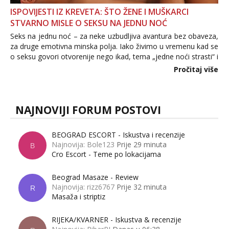
ISPOVIJESTI IZ KREVETA: ŠTO ŽENE I MUŠKARCI
STVARNO MISLE O SEKSU NA JEDNU NOĆ
Seks na jednu noć – za neke uzbudljiva avantura bez obaveza,
za druge emotivna minska polja. Iako živimo u vremenu kad se
o seksu govori otvorenije nego ikad, tema „jedne noći strasti“ i
dalje izaziva burne rasprave. Što zapravo misle žene, a što
Pročitaj više
muškarci? Jesu...
NAJNOVIJI FORUM POSTOVI
BEOGRAD ESCORT - Iskustva i recenzije
Najnovija: Bole123
Prije 29 minuta
B
Cro Escort - Teme po lokacijama
Beograd Masaze - Review
Najnovija: rizz6767
Prije 32 minuta
R
Masaža i striptiz
RIJEKA/KVARNER - Iskustva & recenzije