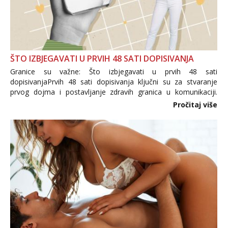
ŠTO IZBJEGAVATI U PRVIH 48 SATI DOPISIVANJA
Granice su važne: Što izbjegavati u prvih 48 sati
dopisivanjaPrvih 48 sati dopisivanja ključni su za stvaranje
prvog dojma i postavljanje zdravih granica u komunikaciji.
Važno je izbjeći prebrzo otkrivanje osobnih ili intimnih
Pročitaj više
informacija, jer nepoznata osoba još nije zaslužila to
povjerenje. Takođe...