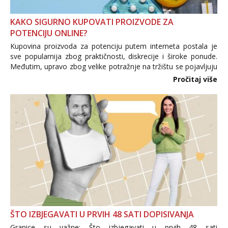
KAKO SIGURNO KUPOVATI PROIZVODE ZA
POTENCIJU ONLINE?
Kupovina proizvoda za potenciju putem interneta postala je
sve popularnija zbog praktičnosti, diskrecije i široke ponude.
Međutim, upravo zbog velike potražnje na tržištu se pojavljuju
i brojni krivotvoreni proizvodi, nepouzdane internetske
Pročitaj više
trgovine te proizvodi nepoznatog podrijetla. ...
ŠTO IZBJEGAVATI U PRVIH 48 SATI DOPISIVANJA
Granice su važne: Što izbjegavati u prvih 48 sati