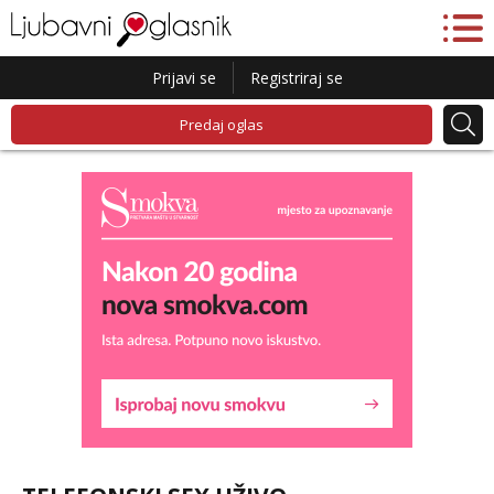
Prijavi se
Registriraj se
Predaj oglas
Liliana
Razgovaram :)