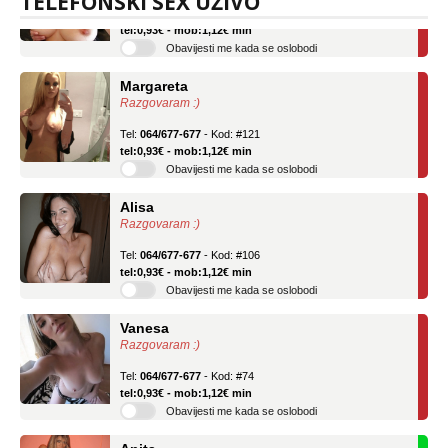
TELEFONSKI SEX UŽIVO
Tel:
064/677-677
- Kod: #69
tel:0,93€ - mob:1,12€ min
Obavijesti me kada se oslobodi
Margareta
Razgovaram :)
Tel:
064/677-677
- Kod: #121
tel:0,93€ - mob:1,12€ min
Obavijesti me kada se oslobodi
Alisa
Razgovaram :)
Tel:
064/677-677
- Kod: #106
tel:0,93€ - mob:1,12€ min
Obavijesti me kada se oslobodi
Vanesa
Razgovaram :)
Tel:
064/677-677
- Kod: #74
tel:0,93€ - mob:1,12€ min
Obavijesti me kada se oslobodi
Anita