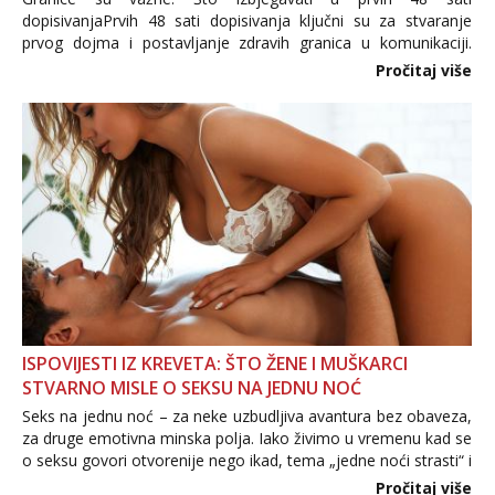
dopisivanjaPrvih 48 sati dopisivanja ključni su za stvaranje
prvog dojma i postavljanje zdravih granica u komunikaciji.
Važno je izbjeći prebrzo otkrivanje osobnih ili intimnih
Pročitaj više
informacija, jer nepoznata osoba još nije zaslužila to
povjerenje. Takođe...
ISPOVIJESTI IZ KREVETA: ŠTO ŽENE I MUŠKARCI
STVARNO MISLE O SEKSU NA JEDNU NOĆ
Seks na jednu noć – za neke uzbudljiva avantura bez obaveza,
za druge emotivna minska polja. Iako živimo u vremenu kad se
o seksu govori otvorenije nego ikad, tema „jedne noći strasti“ i
dalje izaziva burne rasprave. Što zapravo misle žene, a što
Pročitaj više