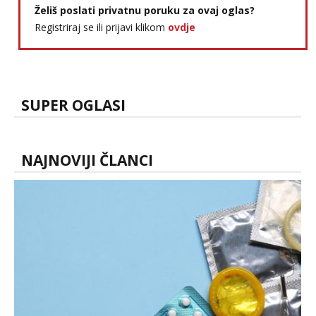
Zara
Želiš poslati privatnu poruku za ovaj oglas?
Čekam tvoj poziv!
Registriraj se ili prijavi klikom
ovdje
Tel:
064/677-677
- Kod: #123
tel:0,93€ - mob:1,12€ min
Anđela
Čekam tvoj poziv!
SUPER OGLASI
Tel:
064/677-677
- Kod: #142
tel:0,93€ - mob:1,12€ min
NAJNOVIJI ČLANCI