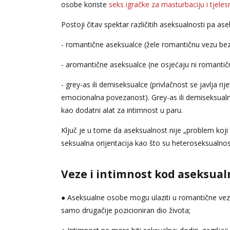
osobe koriste
seks igračke za masturbaciju i tjelesn
Postoji čitav spektar različitih aseksualnosti pa a
- romantične aseksualce (žele romantičnu vezu bez
- aromantične aseksualce (ne osjećaju ni romantičn
- grey-as ili demiseksualce (privlačnost se javlja ri
emocionalna povezanost). Grey-as ili demiseksual
kao dodatni alat za intimnost u paru.
Ključ je u tome da aseksualnost nije „problem koji se
seksualna orijentacija kao što su heteroseksualnos
Veze i intimnost kod aseksual
● Aseksualne osobe mogu ulaziti u romantične veze,
samo drugačije pozicioniran dio života;