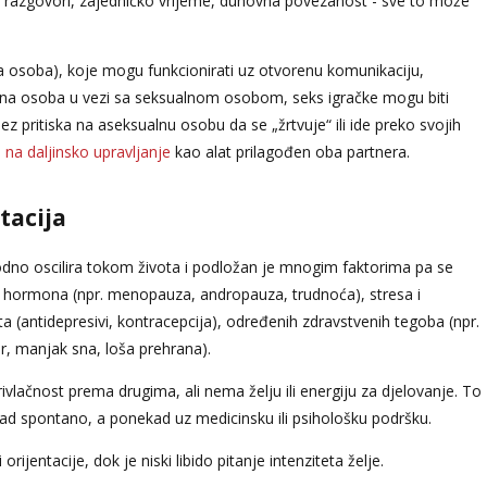
ji, razgovori, zajedničko vrijeme, duhovna povezanost - sve to može
a osoba), koje mogu funkcionirati uz otvorenu komunikaciju,
lna osoba u vezi sa seksualnom osobom, seks igračke mogu biti
pritiska na aseksualnu osobu da se „žrtvuje“ ili ide preko svojih
i na daljinsko upravljanje
kao alat prilagođen oba partnera.
ntacija
rodno oscilira tokom života i podložan je mnogim faktorima pa se
sa hormona (npr. menopauza, andropauza, trudnoća), stresa i
a (antidepresivi, kontracepcija), određenih zdravstvenih tegoba (npr.
or, manjak sna, loša prehrana).
vlačnost prema drugima, ali nema želju ili energiju za djelovanje. To
ekad spontano, a ponekad uz medicinsku ili psihološku podršku.
orijentacije, dok je niski libido pitanje intenziteta želje.