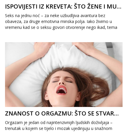
ISPOVIJESTI IZ KREVETA: ŠTO ŽENE I MUŠKARCI STVARNO MISLE O SEKSU NA JEDNU NOĆ
Seks na jednu noć – za neke uzbudljiva avantura bez
obaveza, za druge emotivna minska polja. Iako živimo u
vremenu kad se o seksu govori otvorenije nego ikad, tema
„jedne noći strasti&ldqu...
ZNANOST O ORGAZMU: ŠTO SE STVARNO DOGAĐA U TVOM MOZGU I TIJELU
Orgazam je jedan od najintenzivnijih ljudskih doživljaja –
trenutak u kojem se tijelo i mozak ujedinjuju u snažnom