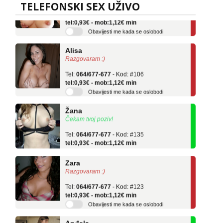
TELEFONSKI SEX UŽIVO
Tel:
064/677-677
- Kod: #69
tel:0,93€ - mob:1,12€ min
Obavijesti me kada se oslobodi
Alisa
Razgovaram :)
Tel:
064/677-677
- Kod: #106
tel:0,93€ - mob:1,12€ min
Obavijesti me kada se oslobodi
Žana
Čekam tvoj poziv!
Tel:
064/677-677
- Kod: #135
tel:0,93€ - mob:1,12€ min
Zara
Razgovaram :)
Tel:
064/677-677
- Kod: #123
tel:0,93€ - mob:1,12€ min
Obavijesti me kada se oslobodi
Anđela
Čekam tvoj poziv!