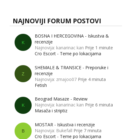
Što zapravo misle žene, a što muškarci? Jesu...
NAJNOVIJI FORUM POSTOVI
BOSNA I HERCEGOVINA - Iskustva &
recenzije
K
Najnovija: kanarinac kan
Prije 1 minute
Cro Escort - Teme po lokacijama
SHEMALE & TRANSICE - Preporuke i
recenzije
Z
Najnovija: zmajoo07
Prije 4 minuta
Fetish
Beograd Masaze - Review
Najnovija: kanarinac kan
Prije 6 minuta
K
Masaža i striptiz
MOSTAR - Iskustva i recenzije
Najnovija: Bukefall
Prije 7 minuta
B
Cro Escort - Teme po lokacijama