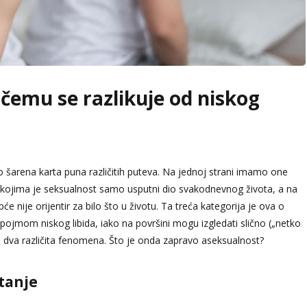
 čemu se razlikuje od niskog
go šarena karta puna različitih puteva. Na jednoj strani imamo one
 kojima je seksualnost samo usputni dio svakodnevnog života, a na
pće nije orijentir za bilo što u životu. Ta treća kategorija je ova o
 pojmom niskog libida, iako na površini mogu izgledati slično („netko
 o dva različita fenomena. Što je onda zapravo aseksualnost?
stanje