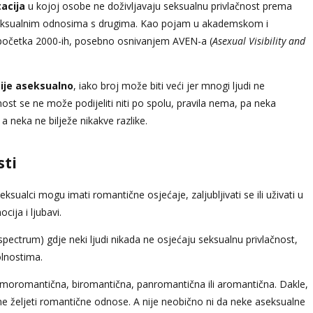
acija
u kojoj osobe ne doživljavaju seksualnu privlačnost prema
a seksualnim odnosima s drugima. Kao pojam u akademskom i
 početka 2000-ih, posebno osnivanjem AVEN-a (
Asexual Visibility and
ije aseksualno
, iako broj može biti veći jer mnogi ljudi ne
lnost se ne može podijeliti niti po spolu, pravila nema, pa neka
a neka ne bilježe nikakve razlike.
sti
eksualci mogu imati romantične osjećaje, zaljubljivati se ili uživati u
cija i ljubavi.
e spectrum) gdje neki ljudi nikada ne osjećaju seksualnu privlačnost,
olnostima.
moromantična, biromantična, panromantična ili aromantična. Dakle,
ne željeti romantične odnose. A nije neobično ni da neke aseksualne