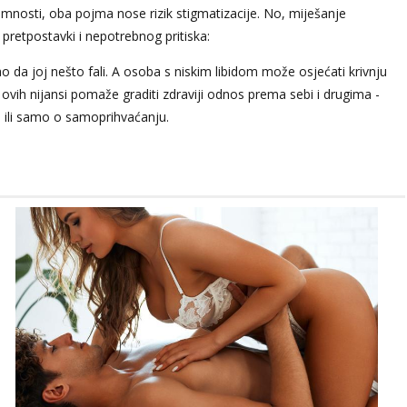
timnosti, oba pojma nose rizik stigmatizacije. No, miješanje
 pretpostavki i nepotrebnog pritiska:
 da joj nešto fali. A osoba s niskim libidom može osjećati krivnju
 ovih nijansi pomaže graditi zdraviji odnos prema sebi i drugima -
vu ili samo o samoprihvaćanju.