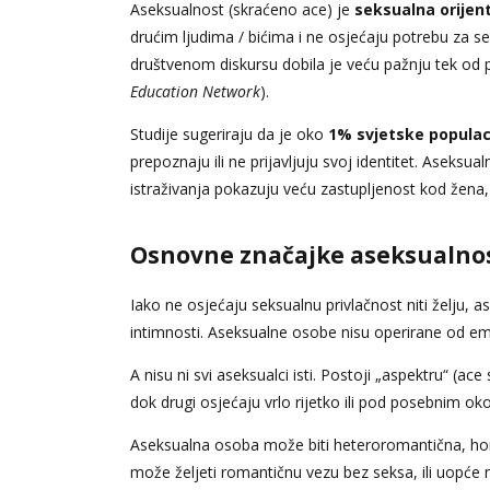
Aseksualnost (skraćeno ace) je
seksualna orijent
drućim ljudima / bićima i ne osjećaju potrebu z
društvenom diskursu dobila je veću pažnju tek od
Education Network
).
Studije sugeriraju da je oko
1% svjetske populac
prepoznaju ili ne prijavljuju svoj identitet. Aseksua
istraživanja pokazuju veću zastupljenost kod žena, 
Osnovne značajke aseksualno
Iako ne osjećaju seksualnu privlačnost niti želju, as
intimnosti. Aseksualne osobe nisu operirane od emo
A nisu ni svi aseksualci isti. Postoji „aspektru“ (ac
dok drugi osjećaju vrlo rijetko ili pod posebnim ok
Aseksualna osoba može biti heteroromantična, ho
može željeti romantičnu vezu bez seksa, ili uopće 