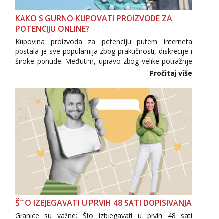
Razgovaram :)
Tel:
064/677-677
- Kod: #123
KAKO SIGURNO KUPOVATI PROIZVODE ZA
tel:0,93€ - mob:1,12€ min
POTENCIJU ONLINE?
Obavijesti me kada se oslobodi
Kupovina proizvoda za potenciju putem interneta
postala je sve popularnija zbog praktičnosti, diskrecije i
Anđela
široke ponude. Međutim, upravo zbog velike potražnje
Čekam tvoj poziv!
na tržištu se pojavljuju i brojni krivotvoreni proizvodi,
Pročitaj više
Tel:
064/677-677
- Kod: #142
nepouzdane internetske trgovine te proizvodi
tel:0,93€ - mob:1,12€ min
nepoznatog podrijetla. ...
ŠTO IZBJEGAVATI U PRVIH 48 SATI DOPISIVANJA
Granice su važne: Što izbjegavati u prvih 48 sati