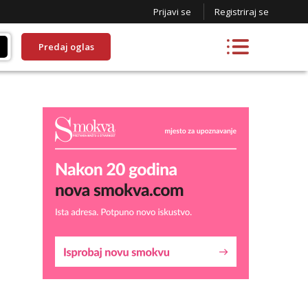
Prijavi se
Registriraj se
Predaj oglas
Liliana
Razgovaram :)