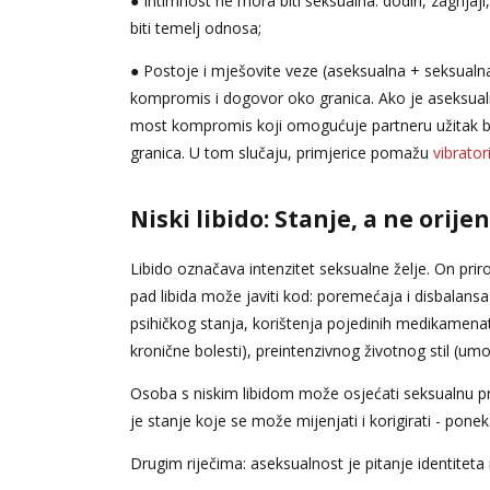
● Intimnost ne mora biti seksualna: dodiri, zagrlja
biti temelj odnosa;
● Postoje i mješovite veze (aseksualna + seksualn
kompromis i dogovor oko granica. Ako je aseksua
most kompromis koji omogućuje partneru užitak bez 
granica. U tom slučaju, primjerice pomažu
vibrator
Niski libido: Stanje, a ne orije
Libido označava intenzitet seksualne želje. On pri
pad libida može javiti kod: poremećaja i disbalan
psihičkog stanja, korištenja pojedinih medikamenat
kronične bolesti), preintenzivnog životnog stil (um
Osoba s niskim libidom može osjećati seksualnu pri
je stanje koje se može mijenjati i korigirati - pon
Drugim riječima: aseksualnost je pitanje identiteta i 