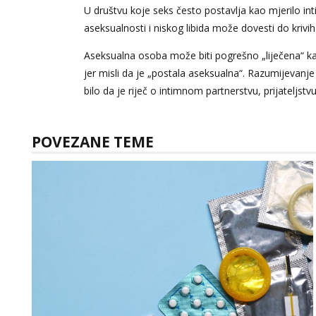
U društvu koje seks često postavlja kao mjerilo in
aseksualnosti i niskog libida može dovesti do krivih
Aseksualna osoba može biti pogrešno „liječena“ kao
jer misli da je „postala aseksualna“. Razumijevanje
bilo da je riječ o intimnom partnerstvu, prijateljst
POVEZANE TEME