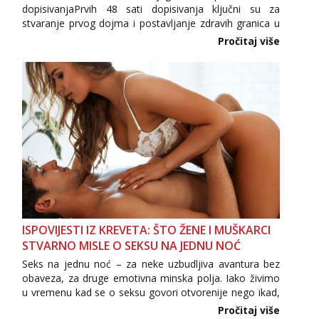
dopisivanjaPrvih 48 sati dopisivanja ključni su za
stvaranje prvog dojma i postavljanje zdravih granica u
komunikaciji. Važno je izbjeći prebrzo otkrivanje
Pročitaj više
osobnih ili intimnih informacija, jer nepoznata osoba
još nije zaslužila to povjerenje. Takođe...
ISPOVIJESTI IZ KREVETA: ŠTO ŽENE I MUŠKARCI
STVARNO MISLE O SEKSU NA JEDNU NOĆ
Seks na jednu noć – za neke uzbudljiva avantura bez
obaveza, za druge emotivna minska polja. Iako živimo
u vremenu kad se o seksu govori otvorenije nego ikad,
tema „jedne noći strasti“ i dalje izaziva burne rasprave.
Pročitaj više