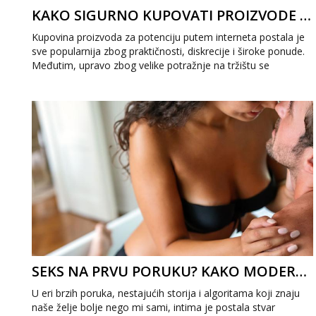
KAKO SIGURNO KUPOVATI PROIZVODE ZA POTENCIJU ONLINE?
Kupovina proizvoda za potenciju putem interneta postala je
sve popularnija zbog praktičnosti, diskrecije i široke ponude.
Međutim, upravo zbog velike potražnje na tržištu se
pojavljuju i...
SEKS NA PRVU PORUKU? KAKO MODERNA KOMUNIKACIJA MIJENJA NAŠU INTIMU
U eri brzih poruka, nestajućih storija i algoritama koji znaju
naše želje bolje nego mi sami, intima je postala stvar