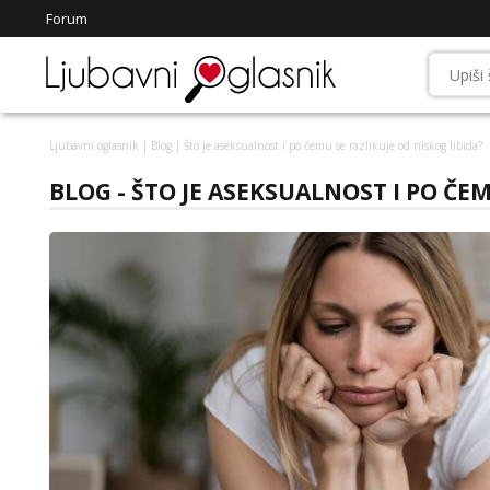
Forum
Ljubavni oglasnik
|
Blog
| Što je aseksualnost i po čemu se razlikuje od niskog libida?
BLOG - ŠTO JE ASEKSUALNOST I PO ČEM