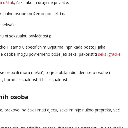
i užitak
, čak i ako ih drugi ne privlače.
seksualne osobe možemo podijeliti na:
 seksa);
u ni seksualnu privlačnost);
jetko ili samo u specifičnim uvjetima, npr. kada postoji jaka
ne osobe mogu povremeno poželjeti seks, pakoristiti
seks igračke
 treba ili mora riješiti“, to je stabilan dio identiteta osobe i
t, homoseksualnost ili biseksualnost.
nih osoba
 brakove, pa čak i imati djecu, seks im nije nužno prepreka, već