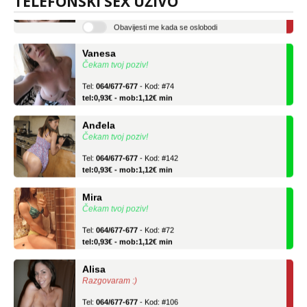
TELEFONSKI SEX UŽIVO
tel:0,93€ - mob:1,12€ min
Obavijesti me kada se oslobodi
Vanesa
Čekam tvoj poziv!
Tel:
064/677-677
- Kod: #74
tel:0,93€ - mob:1,12€ min
Anđela
Čekam tvoj poziv!
Tel:
064/677-677
- Kod: #142
tel:0,93€ - mob:1,12€ min
Mira
Čekam tvoj poziv!
Tel:
064/677-677
- Kod: #72
tel:0,93€ - mob:1,12€ min
Alisa
Razgovaram :)
Tel:
064/677-677
- Kod: #106
tel:0,93€ - mob:1,12€ min