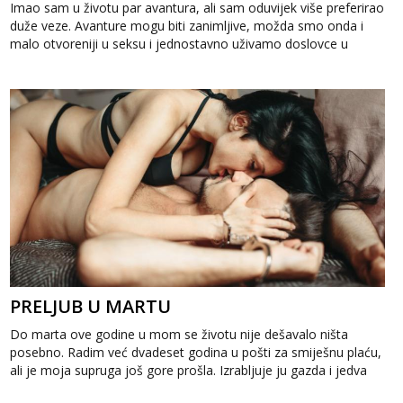
Imao sam u životu par avantura, ali sam oduvijek više preferirao
duže veze. Avanture mogu biti zanimljive, možda smo onda i
malo otvoreniji u seksu i jednostavno uživamo doslovce u
sudaranju tijela, a...
PRELJUB U MARTU
Do marta ove godine u mom se životu nije dešavalo ništa
posebno. Radim već dvadeset godina u pošti za smiješnu plaću,
ali je moja supruga još gore prošla. Izrabljuje ju gazda i jedva
dobije sedamst...