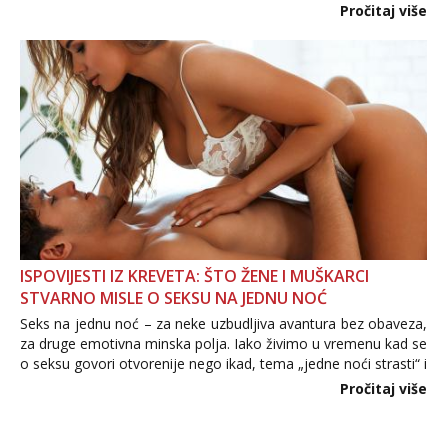
Važno je izbjeći prebrzo otkrivanje osobnih ili intimnih
Pročitaj više
informacija, jer nepoznata osoba još nije zaslužila to
povjerenje. Takođe...
ISPOVIJESTI IZ KREVETA: ŠTO ŽENE I MUŠKARCI
STVARNO MISLE O SEKSU NA JEDNU NOĆ
Seks na jednu noć – za neke uzbudljiva avantura bez obaveza,
za druge emotivna minska polja. Iako živimo u vremenu kad se
o seksu govori otvorenije nego ikad, tema „jedne noći strasti“ i
dalje izaziva burne rasprave. Što zapravo misle žene, a što
Pročitaj više
muškarci? Jesu...