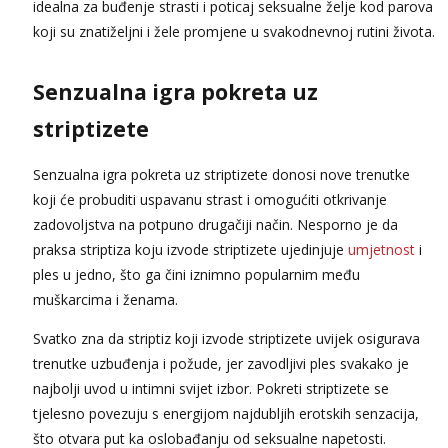
idealna za buđenje strasti i poticaj seksualne želje kod parova
koji su znatiželjni i žele promjene u svakodnevnoj rutini života.
Senzualna igra pokreta uz
striptizete
Senzualna igra pokreta uz striptizete donosi nove trenutke
koji će probuditi uspavanu strast i omogućiti otkrivanje
zadovoljstva na potpuno drugačiji način. Nesporno je da
praksa striptiza koju izvode striptizete ujedinjuje
umjetnost
i
ples u jedno, što ga čini iznimno popularnim među
muškarcima i ženama.
Svatko zna da striptiz koji izvode striptizete uvijek osigurava
trenutke uzbuđenja i požude, jer zavodljivi ples svakako je
najbolji uvod u intimni svijet izbor. Pokreti striptizete se
tjelesno povezuju s energijom najdubljih erotskih senzacija,
što otvara put ka oslobađanju od seksualne napetosti.