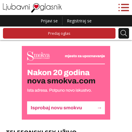
Prijavi se
Registriraj se
Predaj oglas
Alisa
Razgovaram :)
Tel:
064/677-677
- Kod: #106