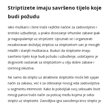
Striptizete imaju savršeno tijelo koje
budi požudu
Iako muškarci i žene traže različite načine za zadovoljstvo i
erotsko uzbuđenje, u praksi dosezanje vrhunske zabave ipak
je najpopularnije uz
striptizete
. Upoznati se i organizirati
nezaboravan doživljaj striptiza sa striptizetom san je mnogih
mlađih i starijih muškaraca. Budući da striptizete imaju
savršeno tijelo koje budi požudu i uzbuđenje, uobičajeno je
dogovoriti sastanak sa striptizetom u cilju dobre zabave i
izvrsnog iskustva.
Ne samo da striptiz uz atraktivne striptizete može biti sjajan
način za zabavu, već ii za otkrivanje novog vida zadovoljstva
u segmentu intimnosti. Kako bi poboljšali svoj seksualni život
mnogi parovi traže način za poticaj među kojima je seksi
striptiz uz striptizete. Zavodljiva igra zavođenja kroz striptiz je