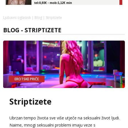
Obavijesti me kada se oslobodi
Vanesa
Ljubavni oglasnik
|
Blog
| Striptizete
Čekam tvoj poziv!
BLOG - STRIPTIZETE
Tel:
064/677-677
- Kod: #74
tel:0,93€ - mob:1,12€ min
Anđela
Čekam tvoj poziv!
Tel:
064/677-677
- Kod: #142
tel:0,93€ - mob:1,12€ min
Mira
EROTSKE PRIČE
Čekam tvoj poziv!
Tel:
064/677-677
- Kod: #72
tel:0,93€ - mob:1,12€ min
Striptizete
Ubrzan tempo života sve više utječe na seksualni život ljudi.
Naime, mnogi seksualni problemi imaju veze s