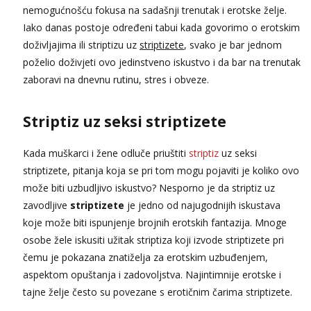
nemogućnošću fokusa na sadašnji trenutak i erotske želje.
Iako danas postoje određeni tabui kada govorimo o erotskim
doživljajima ili striptizu uz
striptizete
, svako je bar jednom
poželio doživjeti ovo jedinstveno iskustvo i da bar na trenutak
zaboravi na dnevnu rutinu, stres i obveze.
Striptiz uz seksi striptizete
Kada muškarci i žene odluče priuštiti
striptiz
uz seksi
striptizete, pitanja koja se pri tom mogu pojaviti je koliko ovo
može biti uzbudljivo iskustvo? Nesporno je da striptiz uz
zavodljive
striptizete
je jedno od najugodnijih iskustava
koje može biti ispunjenje brojnih erotskih fantazija. Mnoge
osobe žele iskusiti užitak striptiza koji izvode striptizete pri
čemu je pokazana znatiželja za erotskim uzbuđenjem,
aspektom opuštanja i zadovoljstva. Najintimnije erotske i
tajne želje često su povezane s erotičnim čarima striptizete.