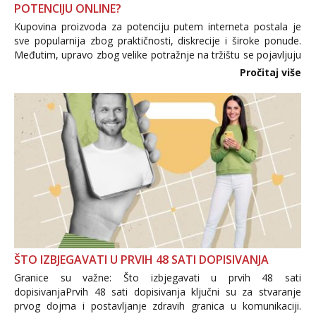
POTENCIJU ONLINE?
Kupovina proizvoda za potenciju putem interneta postala je
sve popularnija zbog praktičnosti, diskrecije i široke ponude.
Međutim, upravo zbog velike potražnje na tržištu se pojavljuju
i brojni krivotvoreni proizvodi, nepouzdane internetske
Pročitaj više
trgovine te proizvodi nepoznatog podrijetla. ...
ŠTO IZBJEGAVATI U PRVIH 48 SATI DOPISIVANJA
Granice su važne: Što izbjegavati u prvih 48 sati
dopisivanjaPrvih 48 sati dopisivanja ključni su za stvaranje
prvog dojma i postavljanje zdravih granica u komunikaciji.