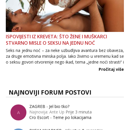
ISPOVIJESTI IZ KREVETA: ŠTO ŽENE I MUŠKARCI
STVARNO MISLE O SEKSU NA JEDNU NOĆ
Seks na jednu noć – za neke uzbudljiva avantura bez obaveza,
za druge emotivna minska polja. Iako živimo u vremenu kad se
o seksu govori otvorenije nego ikad, tema „jedne noći strasti“ i
dalje izaziva burne rasprave. Što zapravo misle žene, a što
Pročitaj više
muškarci? Jesu...
NAJNOVIJI FORUM POSTOVI
ZAGREB - Jel bio tko?
Najnovija: Ante Up
Prije 3 minuta
A
Cro Escort - Teme po lokacijama