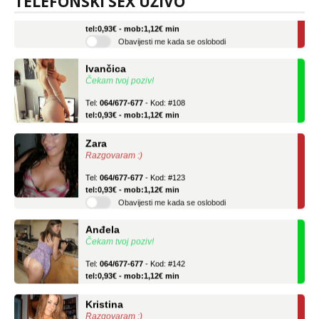
TELEFONSKI SEX UŽIVO
tel:0,93€ - mob:1,12€ min
Obavijesti me kada se oslobodi
Ivančica
Čekam tvoj poziv!
Tel:
064/677-677
- Kod: #108
tel:0,93€ - mob:1,12€ min
Zara
Razgovaram :)
Tel:
064/677-677
- Kod: #123
tel:0,93€ - mob:1,12€ min
Obavijesti me kada se oslobodi
Anđela
Čekam tvoj poziv!
Tel:
064/677-677
- Kod: #142
tel:0,93€ - mob:1,12€ min
Kristina
Razgovaram :)
Učiteljica iz predgrađa traži...