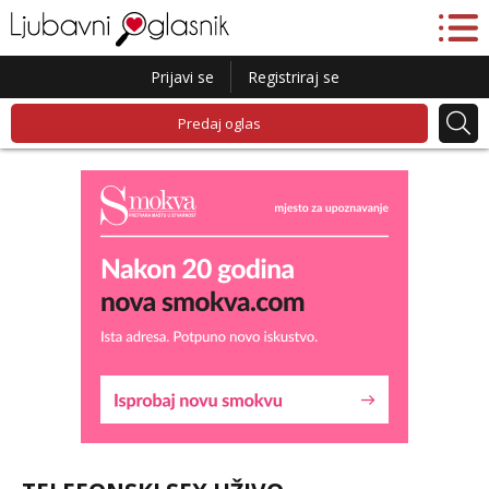
Prijavi se
Registriraj se
Predaj oglas
Kristina
Razgovaram :)
Učiteljica iz predgrađa traži...
Tel:
064/677-677
- Kod: #160