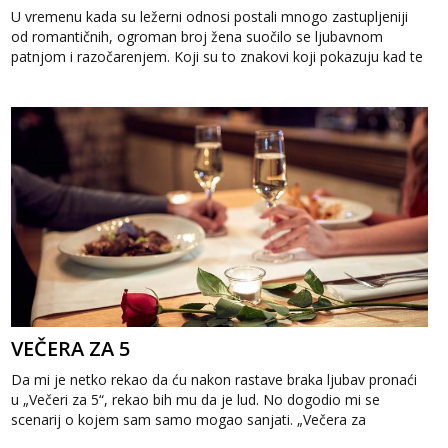
U vremenu kada su ležerni odnosi postali mnogo zastupljeniji
od romantičnih, ogroman broj žena suočilo se ljubavnom
patnjom i razočarenjem. Koji su to znakovi koji pokazuju kad te
muškarac is...
VEČERA ZA 5
Da mi je netko rekao da ću nakon rastave braka ljubav pronaći
u „Večeri za 5“, rekao bih mu da je lud. No dogodio mi se
scenarij o kojem sam samo mogao sanjati. „Večera za
5&ldquo...