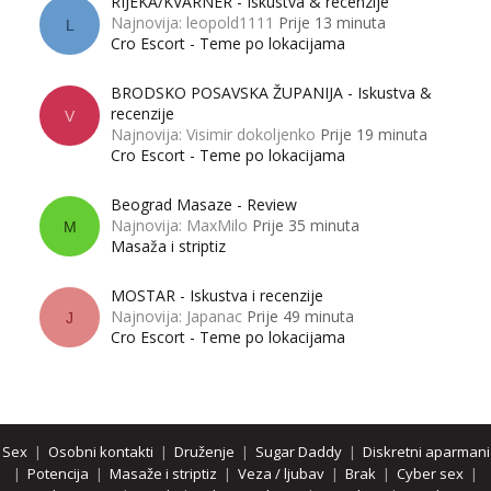
RIJEKA/KVARNER - Iskustva & recenzije
Najnovija: leopold1111
Prije 13 minuta
L
Cro Escort - Teme po lokacijama
BRODSKO POSAVSKA ŽUPANIJA - Iskustva &
recenzije
V
Najnovija: Visimir dokoljenko
Prije 19 minuta
Cro Escort - Teme po lokacijama
Beograd Masaze - Review
Najnovija: MaxMilo
Prije 35 minuta
M
Masaža i striptiz
MOSTAR - Iskustva i recenzije
Najnovija: Japanac
Prije 49 minuta
J
Cro Escort - Teme po lokacijama
Sex
|
Osobni kontakti
|
Druženje
|
Sugar Daddy
|
Diskretni aparmani
|
Potencija
|
Masaže i striptiz
|
Veza / ljubav
|
Brak
|
Cyber sex
|