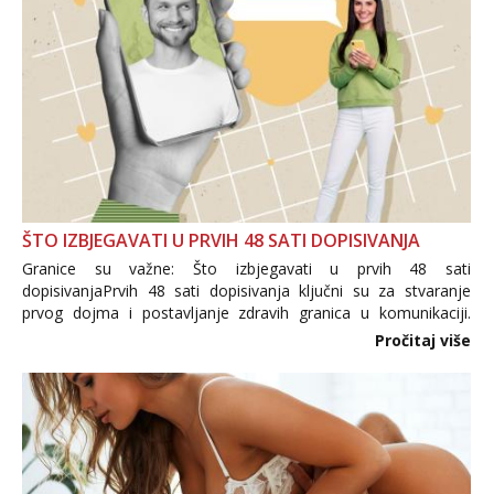
ŠTO IZBJEGAVATI U PRVIH 48 SATI DOPISIVANJA
Granice su važne: Što izbjegavati u prvih 48 sati
dopisivanjaPrvih 48 sati dopisivanja ključni su za stvaranje
prvog dojma i postavljanje zdravih granica u komunikaciji.
Važno je izbjeći prebrzo otkrivanje osobnih ili intimnih
Pročitaj više
informacija, jer nepoznata osoba još nije zaslužila to
povjerenje. Takođe...