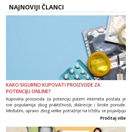
NAJNOVIJI ČLANCI
KAKO SIGURNO KUPOVATI PROIZVODE ZA
POTENCIJU ONLINE?
Kupovina proizvoda za potenciju putem interneta postala je
sve popularnija zbog praktičnosti, diskrecije i široke ponude.
Međutim, upravo zbog velike potražnje na tržištu se pojavljuju
i brojni krivotvoreni proizvodi, nepouzdane internetske
Pročitaj više
trgovine te proizvodi nepoznatog podrijetla. ...