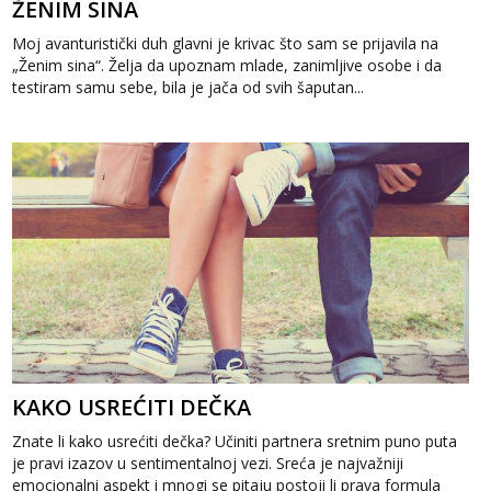
ŽENIM SINA
Moj avanturistički duh glavni je krivac što sam se prijavila na
„Ženim sina“. Želja da upoznam mlade, zanimljive osobe i da
testiram samu sebe, bila je jača od svih šaputan...
KAKO USREĆITI DEČKA
Znate li kako usrećiti dečka? Učiniti partnera sretnim puno puta
je pravi izazov u sentimentalnoj vezi. Sreća je najvažniji
emocionalni aspekt i mnogi se pitaju postoji li prava formula