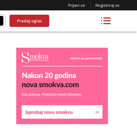
Prijavi se
Registriraj se
Predaj oglas
Lucija
Razgovaram :)