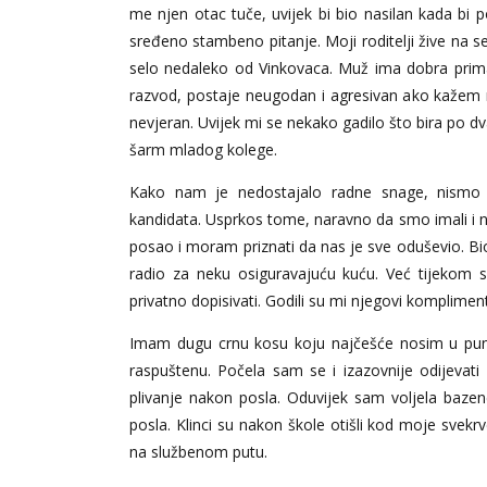
me njen otac tuče, uvijek bi bio nasilan kada bi p
sređeno stambeno pitanje. Moji roditelji žive na s
selo nedaleko od Vinkovaca. Muž ima dobra primanj
razvod, postaje neugodan i agresivan ako kažem 
nevjeran. Uvijek mi se nekako gadilo što bira po 
šarm mladog kolege.
Kako nam je nedostajalo radne snage, nismo pre
kandidata. Usprkos tome, naravno da smo imali i n
posao i moram priznati da nas je sve oduševio. Bio 
radio za neku osiguravajuću kuću. Već tijekom s
privatno dopisivati. Godili su mi njegovi kompliment
Imam dugu crnu kosu koju najčešće nosim u punđi 
raspuštenu. Počela sam se i izazovnije odijevati
plivanje nakon posla. Oduvijek sam voljela baz
posla. Klinci su nakon škole otišli kod moje svekr
na službenom putu.