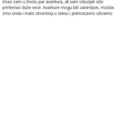
Imao sam u životu par avantura, ali sam oduvijek više
preferirao duže veze. Avanture mogu biti zanimljive, možda
smo onda i malo otvoreniji u seksu i jednostavno uživamo
doslovce u sudaranju tijela, a...