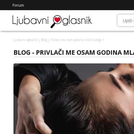
Forum
Ljubavni oglasnik
|
Blog
| Privlači me osam godina mlađi kolega 1
BLOG - PRIVLAČI ME OSAM GODINA ML