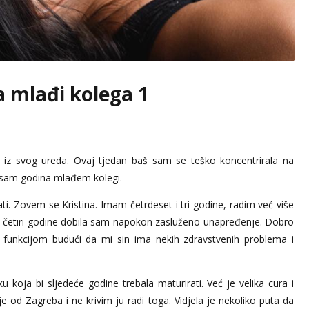
a mlađi kolega 1
iz svog ureda. Ovaj tjedan baš sam se teško koncentrirala na
 osam godina mlađem kolegi.
i. Zovem se Kristina. Imam četrdeset i tri godine, radim već više
je četiri godine dobila sam napokon zasluženo unapređenje. Dobro
 funkcijom budući da mi sin ima nekih zdravstvenih problema i
 koja bi sljedeće godine trebala maturirati. Već je velika cura i
je od Zagreba i ne krivim ju radi toga. Vidjela je nekoliko puta da