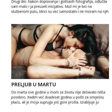
Drugi dio: Nakon dopisivanja i golišavih fotografija, odlučila
sam malo i ja preuzeti inicijativu. Muž mi je bio na
službenom putu, klinci su već samostalni i ne moram na njih
paziti, pa sam odlučil...
PRELJUB U MARTU
Do marta ove godine u mom se životu nije dešavalo ništa
posebno. Radim već dvadeset godina u pošti za smiješnu
plaću, ali je moja supruga još gore prošla. Izrabljuje ju
gazda i jedva dobije sedamst...