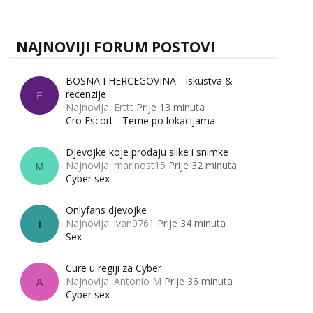
zapravo misle žene, a što muškarci? Jesu...
tel:0,93€ - mob:1,12€ min
Anđela
NAJNOVIJI FORUM POSTOVI
Čekam tvoj poziv!
Tel:
064/677-677
- Kod: #142
BOSNA I HERCEGOVINA - Iskustva &
tel:0,93€ - mob:1,12€ min
recenzije
E
Najnovija: Erttt
Prije 13 minuta
Cro Escort - Teme po lokacijama
Djevojke koje prodaju slike i snimke
Najnovija: marinost15
Prije 32 minuta
M
Cyber sex
Onlyfans djevojke
Najnovija: ivan0761
Prije 34 minuta
I
Sex
Cure u regiji za Cyber
Najnovija: Antonio M
Prije 36 minuta
A
Cyber sex