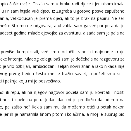
opio čašicu više. Ostala sam u braku radi djece i jer nisam imala
elu i nisam htjela vući djecu iz Zagreba u gotovo posve zapušteno
a, velikodušan je prema djeci, ali to je brak na papiru. Ne želi
nešto što mu ne odgovara, a uhvatila sam ga već par puta da je
dvadeset godina mlađe djevojke za avanturu, a sada sam ja pala na
više komplicirali, već smo odlučili zaposliti najmanje troje
eke kriterije. Mladog kolegu baš sam ja dočekala na razgovoru za
je vrlo ozbiljan, ambiciozan i željan novih znanja iako nikada nije
vog prvog tjedna često me je tražio savjet, a počeli smo se i
i i pažnja koju mi je posvećivao.
ili repu, ali na njegov nagovor počela sam ju kovrčati i nositi
 i nositi cipele na petu. Jedan dan mi je predložio da odemo na
ene, pa zašto ne? Rekla sam mu da možemo otići u petak nakon
ve jer ih je namamila finom pitom i kolačima, a moj je suprug bio