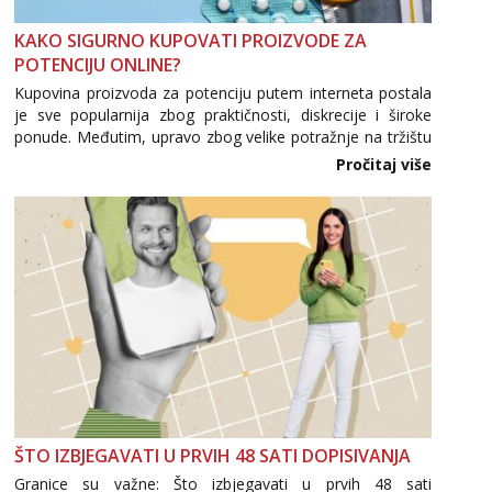
Tel:
064/677-677
- Kod: #142
tel:0,93€ - mob:1,12€ min
KAKO SIGURNO KUPOVATI PROIZVODE ZA
POTENCIJU ONLINE?
Lucija
Razgovaram :)
Kupovina proizvoda za potenciju putem interneta postala
je sve popularnija zbog praktičnosti, diskrecije i široke
Tel:
064/677-677
- Kod: #136
ponude. Međutim, upravo zbog velike potražnje na tržištu
tel:0,93€ - mob:1,12€ min
se pojavljuju i brojni krivotvoreni proizvodi, nepouzdane
Obavijesti me kada se oslobodi
Pročitaj više
internetske trgovine te proizvodi nepoznatog podrijetla. ...
Liliana
Razgovaram :)
Tel:
064/677-677
- Kod: #69
tel:0,93€ - mob:1,12€ min
Obavijesti me kada se oslobodi
Maja
Razgovaram :)
Tel:
064/677-677
- Kod: #04
tel:0,93€ - mob:1,12€ min
Obavijesti me kada se oslobodi
ŠTO IZBJEGAVATI U PRVIH 48 SATI DOPISIVANJA
Snježana
Granice su važne: Što izbjegavati u prvih 48 sati
Čekam tvoj poziv!