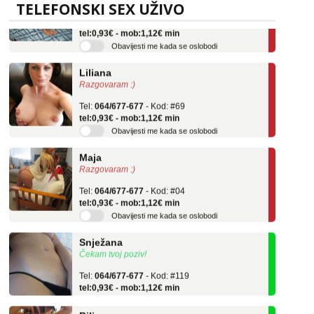
TELEFONSKI SEX UŽIVO
Tel:
064/677-677
- Kod: #136
tel:0,93€ - mob:1,12€ min
Obavijesti me kada se oslobodi
Liliana
Razgovaram :)
Tel:
064/677-677
- Kod: #69
tel:0,93€ - mob:1,12€ min
Obavijesti me kada se oslobodi
Maja
Razgovaram :)
Tel:
064/677-677
- Kod: #04
tel:0,93€ - mob:1,12€ min
Obavijesti me kada se oslobodi
Snježana
Čekam tvoj poziv!
Tel:
064/677-677
- Kod: #119
tel:0,93€ - mob:1,12€ min
Biljana