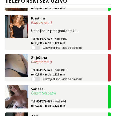
TELEFONSKI SEX UŽIVO
Tel:
064/677-677
- Kod: #04
tel:0,93€ - mob:1,12€ min
Kristina
Razgovaram :)
Učiteljica iz predgrađa traži...
Tel:
064/677-677
- Kod: #160
tel:0,93€ - mob:1,12€ min
Obavijesti me kada se oslobodi
Snježana
Razgovaram :)
Tel:
064/677-677
- Kod: #119
tel:0,93€ - mob:1,12€ min
Obavijesti me kada se oslobodi
Vanesa
Čekam tvoj poziv!
Tel:
064/677-677
- Kod: #74
tel:0,93€ - mob:1,12€ min
Zara