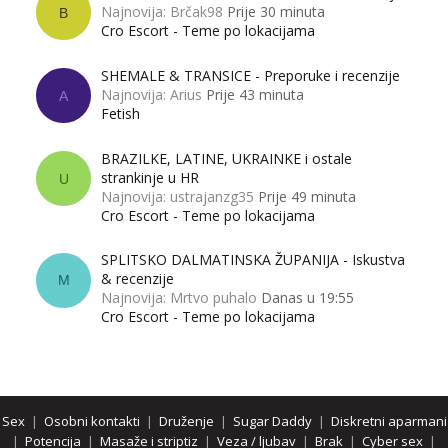
Najnovija: Brčak98
Prije 30 minuta
B
Cro Escort - Teme po lokacijama
SHEMALE & TRANSICE - Preporuke i recenzije
Najnovija: Arius
Prije 43 minuta
A
Fetish
BRAZILKE, LATINE, UKRAINKE i ostale
strankinje u HR
U
Najnovija: ustrajanzg35
Prije 49 minuta
Cro Escort - Teme po lokacijama
SPLITSKO DALMATINSKA ŽUPANIJA - Iskustva
& recenzije
M
Najnovija: Mrtvo puhalo
Danas u 19:55
Cro Escort - Teme po lokacijama
Sex
|
Osobni kontakti
|
Druženje
|
Sugar Daddy
|
Diskretni aparmani
|
Potencija
|
Masaže i striptiz
|
Veza / ljubav
|
Brak
|
Cyber sex
|