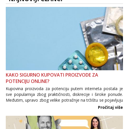
KAKO SIGURNO KUPOVATI PROIZVODE ZA
POTENCIJU ONLINE?
Kupovina proizvoda za potenciju putem interneta postala je
sve popularnija zbog praktičnosti, diskrecije i široke ponude.
Međutim, upravo zbog velike potražnje na tržištu se pojavljuju
i brojni krivotvoreni proizvodi, nepouzdane internetske
Pročitaj više
trgovine te proizvodi nepoznatog podrijetla. ...