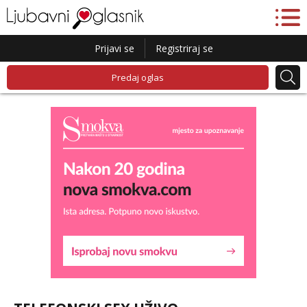
Prijavi se
Registriraj se
Predaj oglas
Maja
Čekam tvoj poziv!