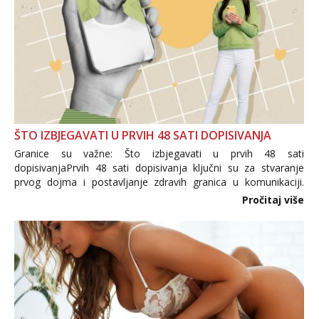
ŠTO IZBJEGAVATI U PRVIH 48 SATI DOPISIVANJA
Granice su važne: Što izbjegavati u prvih 48 sati
dopisivanjaPrvih 48 sati dopisivanja ključni su za stvaranje
prvog dojma i postavljanje zdravih granica u komunikaciji.
Važno je izbjeći prebrzo otkrivanje osobnih ili intimnih
Pročitaj više
informacija, jer nepoznata osoba još nije zaslužila to
povjerenje. Takođe...