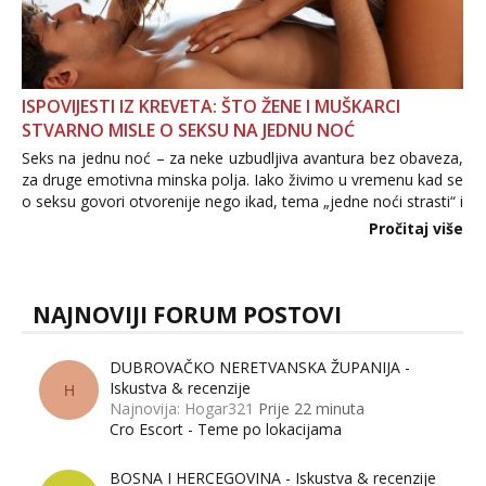
ISPOVIJESTI IZ KREVETA: ŠTO ŽENE I MUŠKARCI
STVARNO MISLE O SEKSU NA JEDNU NOĆ
Seks na jednu noć – za neke uzbudljiva avantura bez obaveza,
za druge emotivna minska polja. Iako živimo u vremenu kad se
o seksu govori otvorenije nego ikad, tema „jedne noći strasti“ i
dalje izaziva burne rasprave. Što zapravo misle žene, a što
Pročitaj više
muškarci? Jesu...
NAJNOVIJI FORUM POSTOVI
DUBROVAČKO NERETVANSKA ŽUPANIJA -
Iskustva & recenzije
H
Najnovija: Hogar321
Prije 22 minuta
Cro Escort - Teme po lokacijama
BOSNA I HERCEGOVINA - Iskustva & recenzije