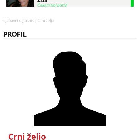
Čekam tvoj poziv!
Tel:
064/677-677
- Kod: #123
tel:0,93€ - mob:1,12€ min
Ljubavni oglasnik
| Crni željo
Anđela
PROFIL
Čekam tvoj poziv!
Tel:
064/677-677
- Kod: #142
tel:0,93€ - mob:1,12€ min
Maja
Čekam tvoj poziv!
Tel:
064/677-677
- Kod: #04
tel:0,93€ - mob:1,12€ min
Kristina
Razgovaram :)
Učiteljica iz predgrađa traži...
Tel:
064/677-677
- Kod: #160
tel:0,93€ - mob:1,12€ min
Obavijesti me kada se oslobodi
Crni željo