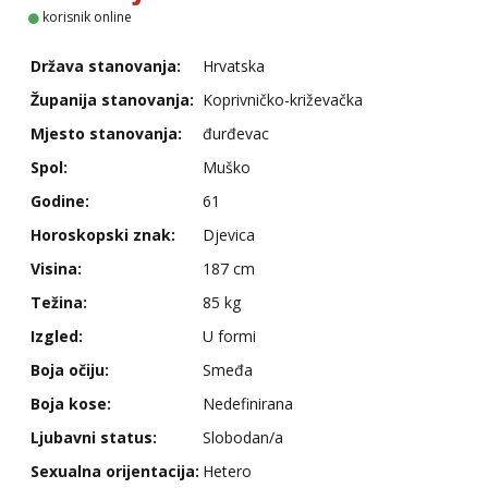
Snježana
korisnik online
Razgovaram :)
Država stanovanja:
Hrvatska
Tel:
064/677-677
- Kod: #119
tel:0,93€ - mob:1,12€ min
Županija stanovanja:
Koprivničko-križevačka
Obavijesti me kada se oslobodi
Mjesto stanovanja:
đurđevac
Vanesa
Čekam tvoj poziv!
Spol:
Muško
Tel:
064/677-677
- Kod: #74
Godine:
61
tel:0,93€ - mob:1,12€ min
Horoskopski znak:
Djevica
Zara
Visina:
187 cm
Čekam tvoj poziv!
Težina:
85 kg
Tel:
064/677-677
- Kod: #123
tel:0,93€ - mob:1,12€ min
Izgled:
U formi
Boja očiju:
Smeđa
Anđela
Čekam tvoj poziv!
Boja kose:
Nedefinirana
Tel:
064/677-677
- Kod: #142
Ljubavni status:
Slobodan/a
tel:0,93€ - mob:1,12€ min
Sexualna orijentacija:
Hetero