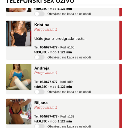
TELEFONSKI SEX UŽIVO
Tel:
064/677-677
- Kod: #69
tel:0,93€ - mob:1,12€ min
Obavijesti me kada se oslobodi
Kristina
Razgovaram :)
Učiteljica iz predgrađa traži...
Tel:
064/677-677
- Kod: #160
tel:0,93€ - mob:1,12€ min
Obavijesti me kada se oslobodi
Andreja
Razgovaram :)
Tel:
064/677-677
- Kod: #89
tel:0,93€ - mob:1,12€ min
Obavijesti me kada se oslobodi
Biljana
Razgovaram :)
Tel:
064/677-677
- Kod: #132
tel:0,93€ - mob:1,12€ min
Obavijesti me kada se oslobodi