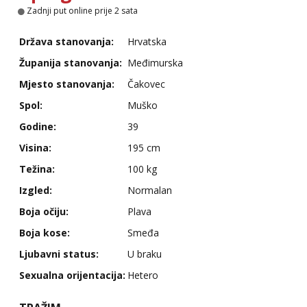
Obavijesti me kada se oslobodi
Zadnji put online prije 2 sata
Kristina
Država stanovanja:
Hrvatska
Razgovaram :)
Županija stanovanja:
Međimurska
Učiteljica iz predgrađa traži...
Mjesto stanovanja:
Čakovec
Tel:
064/677-677
- Kod: #160
tel:0,93€ - mob:1,12€ min
Spol:
Muško
Obavijesti me kada se oslobodi
Godine:
39
Andreja
Visina:
195 cm
Razgovaram :)
Težina:
100 kg
Tel:
064/677-677
- Kod: #89
tel:0,93€ - mob:1,12€ min
Izgled:
Normalan
Obavijesti me kada se oslobodi
Boja očiju:
Plava
Biljana
Razgovaram :)
Boja kose:
Smeđa
Tel:
064/677-677
- Kod: #132
Ljubavni status:
U braku
tel:0,93€ - mob:1,12€ min
Sexualna orijentacija:
Hetero
Obavijesti me kada se oslobodi
Monika