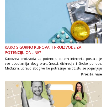
KAKO SIGURNO KUPOVATI PROIZVODE ZA
POTENCIJU ONLINE?
Kupovina proizvoda za potenciju putem interneta postala je
sve popularnija zbog praktičnosti, diskrecije i široke ponude.
Međutim, upravo zbog velike potražnje na tržištu se pojavljuju
i brojni krivotvoreni proizvodi, nepouzdane internetske
Pročitaj više
trgovine te proizvodi nepoznatog podrijetla. ...