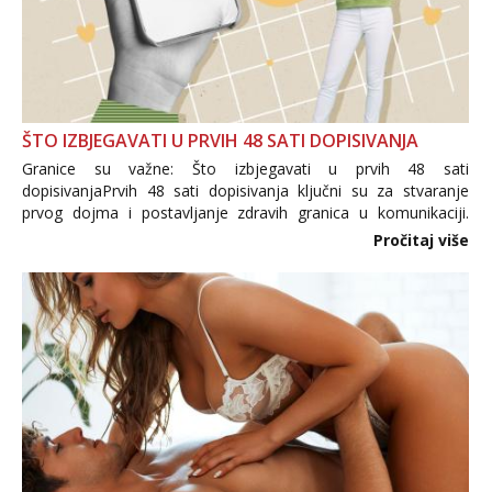
ŠTO IZBJEGAVATI U PRVIH 48 SATI DOPISIVANJA
Granice su važne: Što izbjegavati u prvih 48 sati
dopisivanjaPrvih 48 sati dopisivanja ključni su za stvaranje
prvog dojma i postavljanje zdravih granica u komunikaciji.
Važno je izbjeći prebrzo otkrivanje osobnih ili intimnih
Pročitaj više
informacija, jer nepoznata osoba još nije zaslužila to
povjerenje. Takođe...