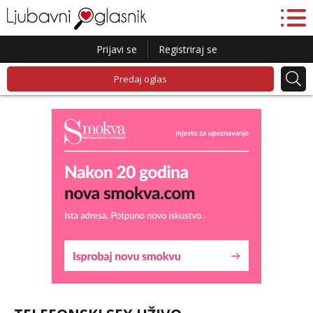
Prijavi se
Registriraj se
Predaj oglas
Liliana
Razgovaram :)