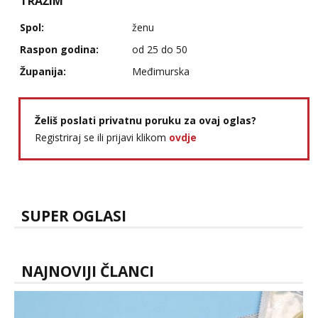
TRAŽIM
Razgovaram :)
Spol:
ženu
Tel:
064/677-677
- Kod: #133
tel:0,93€ - mob:1,12€ min
Raspon godina:
od 25 do 50
Obavijesti me kada se oslobodi
Županija:
Međimurska
Ivančica
Razgovaram :)
Tel:
064/677-677
- Kod: #108
Želiš poslati privatnu poruku za ovaj oglas?
tel:0,93€ - mob:1,12€ min
Registriraj se ili prijavi klikom
ovdje
Obavijesti me kada se oslobodi
Anđela
Čekam tvoj poziv!
Tel:
064/677-677
- Kod: #142
SUPER OGLASI
tel:0,93€ - mob:1,12€ min
NAJNOVIJI ČLANCI