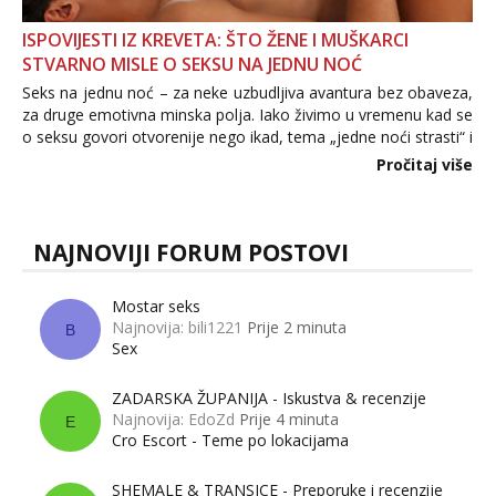
ISPOVIJESTI IZ KREVETA: ŠTO ŽENE I MUŠKARCI
STVARNO MISLE O SEKSU NA JEDNU NOĆ
Seks na jednu noć – za neke uzbudljiva avantura bez obaveza,
za druge emotivna minska polja. Iako živimo u vremenu kad se
o seksu govori otvorenije nego ikad, tema „jedne noći strasti“ i
dalje izaziva burne rasprave. Što zapravo misle žene, a što
Pročitaj više
muškarci? Jesu...
NAJNOVIJI FORUM POSTOVI
Mostar seks
Najnovija: bili1221
Prije 2 minuta
B
Sex
ZADARSKA ŽUPANIJA - Iskustva & recenzije
Najnovija: EdoZd
Prije 4 minuta
E
Cro Escort - Teme po lokacijama
SHEMALE & TRANSICE - Preporuke i recenzije