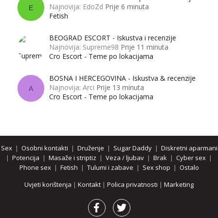
Najnovija: EdoZd
Prije 6 minuta
E
Fetish
BEOGRAD ESCORT - Iskustva i recenzije
Najnovija: Supreme98
Prije 11 minuta
Cro Escort - Teme po lokacijama
BOSNA I HERCEGOVINA - Iskustva & recenzije
Najnovija: Arci
Prije 13 minuta
A
Cro Escort - Teme po lokacijama
Sex
|
Osobni kontakti
|
Druženje
|
Sugar Daddy
|
Diskretni aparmani
|
Potencija
|
Masaže i striptiz
|
Veza / ljubav
|
Brak
|
Cyber sex
|
Phone sex
|
Fetish
|
Tulumi i zabave
|
Sex shop
|
Ostalo
Uvjeti korištenja
|
Kontakt
|
Polica privatnosti
|
Marketing