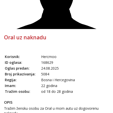
Alisa
Čekam tvoj poziv!
Tel:
064/677-677
- Kod: #106
tel:0,93€ - mob:1,12€ min
Žana
Čekam tvoj poziv!
Oral uz naknadu
Tel:
064/677-677
- Kod: #135
tel:0,93€ - mob:1,12€ min
Lili
Korisnik:
Hercmoo
Čekam tvoj poziv!
ID oglasa:
168629
Tel:
064/677-677
- Kod: #128
Oglas predan:
24.08.2025
tel:0,93€ - mob:1,12€ min
Broj prikazivanja:
5084
Regija:
Bosna i Hercegovina
Zara
Čekam tvoj poziv!
Imam:
22 godina
Tražim osobu:
od 18 do 28 godina
Tel:
064/677-677
- Kod: #123
tel:0,93€ - mob:1,12€ min
OPIS
Anđela
Tražim žensku osobu za Oral u mom autu uz dogovorenu
Čekam tvoj poziv!