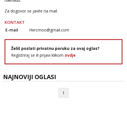
naknadu.
Tel:
064/677-677
- Kod: #142
Za dogovor se javite na mail.
tel:0,93€ - mob:1,12€ min
KONTAKT
E-mail
Hercmoo@gmail.com
Želiš poslati privatnu poruku za ovaj oglas?
Registriraj se ili prijavi klikom
ovdje
NAJNOVIJI OGLASI
1