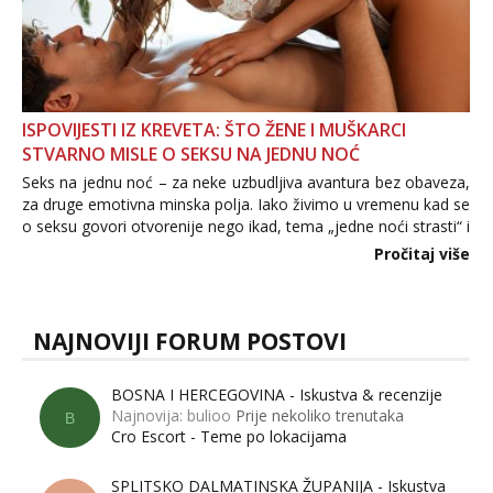
ISPOVIJESTI IZ KREVETA: ŠTO ŽENE I MUŠKARCI
STVARNO MISLE O SEKSU NA JEDNU NOĆ
Seks na jednu noć – za neke uzbudljiva avantura bez obaveza,
za druge emotivna minska polja. Iako živimo u vremenu kad se
o seksu govori otvorenije nego ikad, tema „jedne noći strasti“ i
dalje izaziva burne rasprave. Što zapravo misle žene, a što
Pročitaj više
muškarci? Jesu...
NAJNOVIJI FORUM POSTOVI
BOSNA I HERCEGOVINA - Iskustva & recenzije
Najnovija: bulioo
Prije nekoliko trenutaka
B
Cro Escort - Teme po lokacijama
SPLITSKO DALMATINSKA ŽUPANIJA - Iskustva