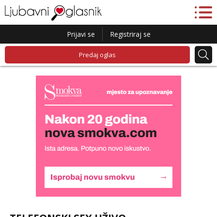
Prijavi se
Registriraj se
Predaj oglas
Liliana
Čekam tvoj poziv!