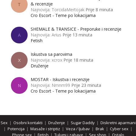
& recenzije
T
Najnovija: TorcidaMertojak
Prije 8 minuta
Cro Escort - Teme po lokacijama
SHEMALE & TRANSICE - Preporuke i recenzije
Najnovija: Arius
Prije 13 minuta
A
Fetish
Iskustva sa parovima
Najnovija: xcrox
Prije 18 minuta
X
Druženje
MOSTAR - Iskustva i recenzije
Najnovija: Nmnm99
Prije 23 minuta
N
Cro Escort - Teme po lokacijama
Sex
|
Osobni kontakti
|
Druženje
|
Sugar Daddy
|
Diskretni aparmani
|
Potencija
|
Masaže i striptiz
|
Veza / ljubav
|
Brak
|
Cyber sex
|
Phone sex
|
Fetish
|
Tulumi i zabave
|
Sex shop
|
Ostalo