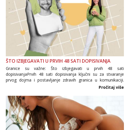
ŠTO IZBJEGAVATI U PRVIH 48 SATI DOPISIVANJA
Granice su važne: Što izbjegavati u prvih 48 sati
dopisivanjaPrvih 48 sati dopisivanja ključni su za stvaranje
prvog dojma i postavljanje zdravih granica u komunikaciji.
Važno je izbjeći prebrzo otkrivanje osobnih ili intimnih
Pročitaj više
informacija, jer nepoznata osoba još nije zaslužila to
povjerenje. Takođe...