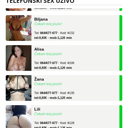
TELEFONSKI SEX UŽIVO
Tel:
064/677-677
- Kod: #69
tel:0,93€ - mob:1,12€ min
Biljana
Čekam tvoj poziv!
Tel:
064/677-677
- Kod: #132
tel:0,93€ - mob:1,12€ min
Alisa
Čekam tvoj poziv!
Tel:
064/677-677
- Kod: #106
tel:0,93€ - mob:1,12€ min
Žana
Čekam tvoj poziv!
Tel:
064/677-677
- Kod: #135
tel:0,93€ - mob:1,12€ min
Lili
Čekam tvoj poziv!
Tel:
064/677-677
- Kod: #128
tel:0,93€ - mob:1,12€ min