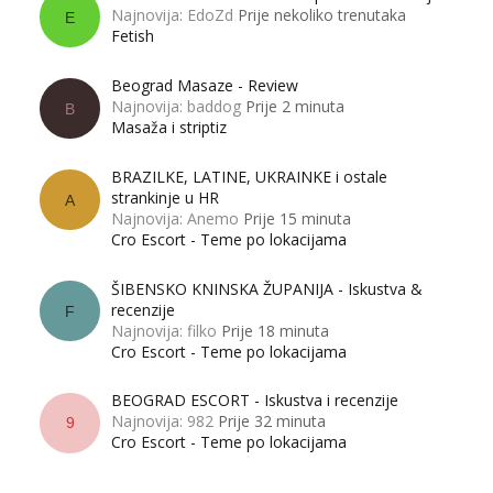
Najnovija: EdoZd
Prije nekoliko trenutaka
E
Fetish
Beograd Masaze - Review
Najnovija: baddog
Prije 2 minuta
B
Masaža i striptiz
BRAZILKE, LATINE, UKRAINKE i ostale
strankinje u HR
A
Najnovija: Anemo
Prije 15 minuta
Cro Escort - Teme po lokacijama
ŠIBENSKO KNINSKA ŽUPANIJA - Iskustva &
recenzije
F
Najnovija: filko
Prije 18 minuta
Cro Escort - Teme po lokacijama
BEOGRAD ESCORT - Iskustva i recenzije
Najnovija: 982
Prije 32 minuta
9
Cro Escort - Teme po lokacijama