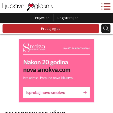
Prijavi se
Registriraj se
Predaj oglas
Liliana
Razgovaram :)
Tel:
064/677-677
- Kod: #69