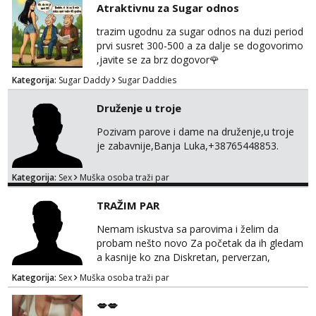
Atraktivnu za Sugar odnos
trazim ugodnu za sugar odnos na duzi period
prvi susret 300-500 a za dalje se dogovorimo
,javite se za brz dogovor🌹
Kategorija:
Sugar Daddy
Sugar Daddies
Druženje u troje
Pozivam parove i dame na druženje,u troje
je zabavnije,Banja Luka,+38765448853.
Kategorija:
Sex
Muška osoba traži par
TRAŽIM PAR
Nemam iskustva sa parovima i želim da
probam nešto novo Za početak da ih gledam
a kasnije ko zna Diskretan, perverzan,
korektan. Solo muškarci me ne zanimaju!!!
Kategorija:
Sex
Muška osoba traži par
Prednost Banjaluka Telegram @Dekster98
WhatsApp +38765279082
💋💋