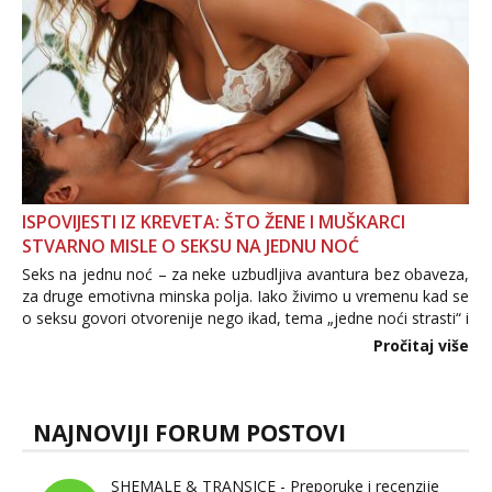
ISPOVIJESTI IZ KREVETA: ŠTO ŽENE I MUŠKARCI
STVARNO MISLE O SEKSU NA JEDNU NOĆ
Seks na jednu noć – za neke uzbudljiva avantura bez obaveza,
za druge emotivna minska polja. Iako živimo u vremenu kad se
o seksu govori otvorenije nego ikad, tema „jedne noći strasti“ i
dalje izaziva burne rasprave. Što zapravo misle žene, a što
Pročitaj više
muškarci? Jesu...
NAJNOVIJI FORUM POSTOVI
SHEMALE & TRANSICE - Preporuke i recenzije