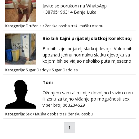
Javite se porukom na WhatsApp
+38765196314 Banja Luka
Kategorija:
Druženje
Ženska osoba traži mušku osobu
Bio bih tajni prijatelj slatkoj korektnoj
Bio bih tajni prijatelj slatkoj devojci Voleo bih
upoznati jednu normalnu slatku djevojku sa
kojom bih se vidjao nekoliko puta mjesecno
uz diskreciju! Bio bih podrska bio bih prijatelj i
Kategorija:
Sugar Daddy
Sugar Daddies
oslonaci vjetar u ledja kadgod treba nagrada
se podrazumijeva 🥰
Toni
Oženjem sam al mi nije dovoljno trazim curu
ili zenu za tajno viđanje po mogućnosti sex
viber broj 063204629
Kategorija:
Sex
Muška osoba traži žensku osobu
1