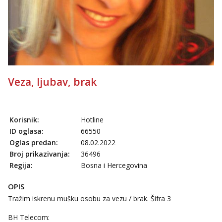
Veza, ljubav, brak
Korisnik:
Hotline
ID oglasa:
66550
Oglas predan:
08.02.2022
Broj prikazivanja:
36496
Regija:
Bosna i Hercegovina
OPIS
Tražim iskrenu mušku osobu za vezu / brak. Šifra 3
BH Telecom: