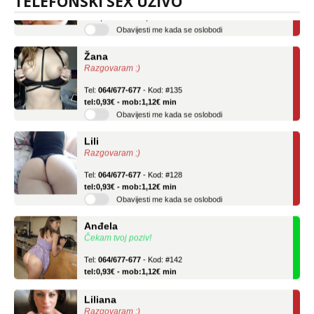
TELEFONSKI SEX UŽIVO
tel:0,93€ - mob:1,12€ min
Obavijesti me kada se oslobodi
Žana
Razgovaram :)
Tel:
064/677-677
- Kod: #135
tel:0,93€ - mob:1,12€ min
Obavijesti me kada se oslobodi
Lili
Razgovaram :)
Tel:
064/677-677
- Kod: #128
tel:0,93€ - mob:1,12€ min
Obavijesti me kada se oslobodi
Anđela
Čekam tvoj poziv!
Tel:
064/677-677
- Kod: #142
tel:0,93€ - mob:1,12€ min
Liliana
Razgovaram :)