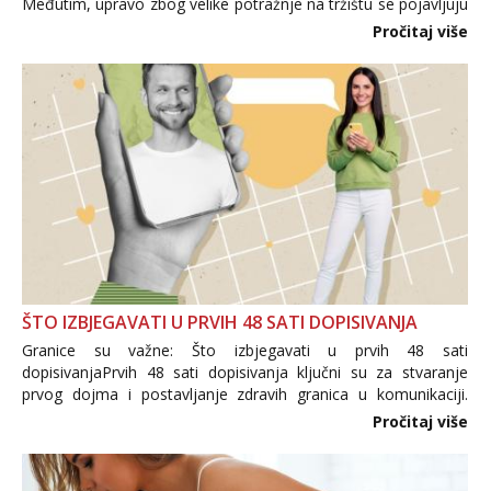
Međutim, upravo zbog velike potražnje na tržištu se pojavljuju
i brojni krivotvoreni proizvodi, nepouzdane internetske
Pročitaj više
trgovine te proizvodi nepoznatog podrijetla. ...
ŠTO IZBJEGAVATI U PRVIH 48 SATI DOPISIVANJA
Granice su važne: Što izbjegavati u prvih 48 sati
dopisivanjaPrvih 48 sati dopisivanja ključni su za stvaranje
prvog dojma i postavljanje zdravih granica u komunikaciji.
Važno je izbjeći prebrzo otkrivanje osobnih ili intimnih
Pročitaj više
informacija, jer nepoznata osoba još nije zaslužila to
povjerenje. Takođe...