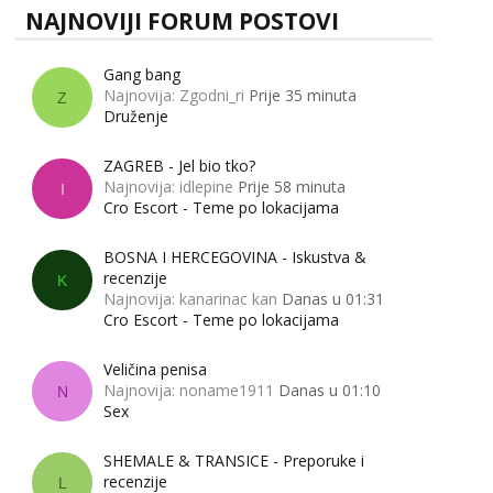
NAJNOVIJI FORUM POSTOVI
Gang bang
Najnovija: Zgodni_ri
Prije 35 minuta
Z
Druženje
ZAGREB - Jel bio tko?
Najnovija: idlepine
Prije 58 minuta
I
Cro Escort - Teme po lokacijama
BOSNA I HERCEGOVINA - Iskustva &
recenzije
K
Najnovija: kanarinac kan
Danas u 01:31
Cro Escort - Teme po lokacijama
Veličina penisa
Najnovija: noname1911
Danas u 01:10
N
Sex
SHEMALE & TRANSICE - Preporuke i
recenzije
L