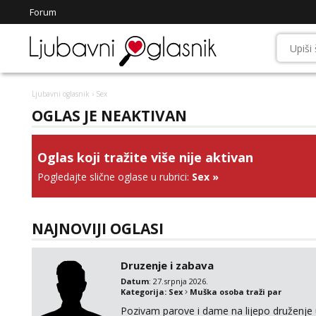
Forum
Ljubavni oglasnik
› Sex
OGLAS JE NEAKTIVAN
Oglas koji tražite više nije aktivan
Pogledajte slične oglase u rubrici:
Sex
»
NAJNOVIJI OGLASI
Druzenje i zabava
Datum
: 27.srpnja 2026.
Kategorija:
Sex
Muška osoba traži par
Pozivam parove i dame na lijepo druženje u