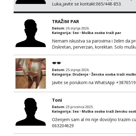
Luka,javite se kontakt:065/448-853.
TRAŽIM PAR
Datum
: 26.srpnja 2026.
Kategorija:
Sex
Muška osoba traži par
Nemam iskustva sa parovima i želim da pr
Diskretan, perverzan, korektan. Solo mušk
@Dekster98 WhatsApp +38765279082
💋💋
Datum
: 25.srpnja 2026.
Kategorija:
Druženje
Ženska osoba traži mušk
Javite se porukom na WhatsApp +3876519
Toni
Datum
: 23.prosinca 2025.
Kategorija:
Sex
Muška osoba traži žensku oso
Oženjem sam al mi nije dovoljno trazim cur
063204629