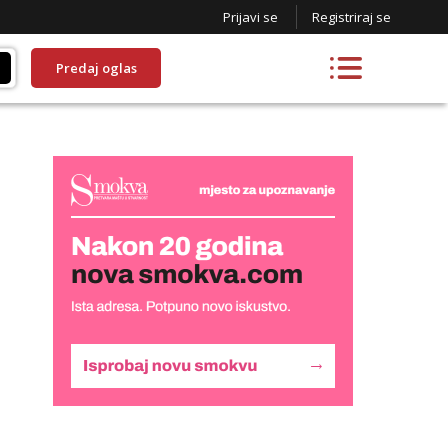
Prijavi se
Registriraj se
Predaj oglas
Lucija
Razgovaram :)