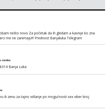
obam nešto novo Za početak da ih gledam a kasnije ko zna
arci me ne zanimaju!!! Prednost Banjaluka Telegram
u osobu
6314 Banja Luka
bu
u ili zenu za tajno viđanje po mogućnosti sex viber broj