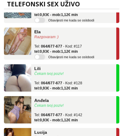
TELEFONSKI SEX UŽIVO
Tel:
064/677-677
- Kod: #136
tel:0,93€ - mob:1,12€ min
Obavijesti me kada se oslobodi
Ela
Razgovaram :)
Tel:
064/677-677
- Kod: #117
tel:0,93€ - mob:1,12€ min
Obavijesti me kada se oslobodi
Lili
Čekam tvoj poziv!
Tel:
064/677-677
- Kod: #128
tel:0,93€ - mob:1,12€ min
Anđela
Čekam tvoj poziv!
Tel:
064/677-677
- Kod: #142
tel:0,93€ - mob:1,12€ min
Lucija
Razgovaram :)