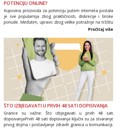
POTENCIJU ONLINE?
Kupovina proizvoda za potenciju putem interneta postala
je sve popularnija zbog praktičnosti, diskrecije i široke
ponude. Međutim, upravo zbog velike potražnje na tržištu
se pojavljuju i brojni krivotvoreni proizvodi, nepouzdane
Pročitaj više
internetske trgovine te proizvodi nepoznatog podrijetla. ...
ŠTO IZBJEGAVATI U PRVIH 48 SATI DOPISIVANJA
Granice su važne: Što izbjegavati u prvih 48 sati
dopisivanjaPrvih 48 sati dopisivanja ključni su za stvaranje
prvog dojma i postavljanje zdravih granica u komunikaciji.