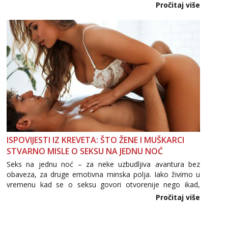
Važno je izbjeći prebrzo otkrivanje osobnih ili intimnih
Pročitaj više
informacija, jer nepoznata osoba još nije zaslužila to
povjerenje. Takođe...
ISPOVIJESTI IZ KREVETA: ŠTO ŽENE I MUŠKARCI
STVARNO MISLE O SEKSU NA JEDNU NOĆ
Seks na jednu noć – za neke uzbudljiva avantura bez
obaveza, za druge emotivna minska polja. Iako živimo u
vremenu kad se o seksu govori otvorenije nego ikad,
tema „jedne noći strasti“ i dalje izaziva burne rasprave. Što
Pročitaj više
zapravo misle žene, a što muškarci? Jesu...