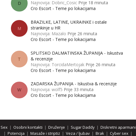
Najnovija: Dobric_Cosic
Prije 18 minuta
D
Cro Escort - Teme po lokacijama
BRAZILKE, LATINE, UKRAINKE i ostale
strankinje u HR
M
Najnovija: Mazalo
Prije 26 minuta
Cro Escort - Teme po lokacijama
SPLITSKO DALMATINSKA ŽUPANIJA - Iskustva
& recenzije
T
Najnovija: TorcidaMertojak
Prije 26 minuta
Cro Escort - Teme po lokacijama
ZADARSKA ŽUPANIJA - Iskustva & recenzije
Najnovija: wolf5
Prije 33 minuta
W
Cro Escort - Teme po lokacijama
Sex
|
Osobni kontakti
|
Druženje
|
Sugar Daddy
|
Diskretni aparmani
|
Potencija
|
Masaže i striptiz
|
Veza / ljubav
|
Brak
|
Cyber sex
|