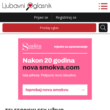
Prijavi se
Registriraj se
Predaj oglas
Žana
Čekam tvoj poziv!