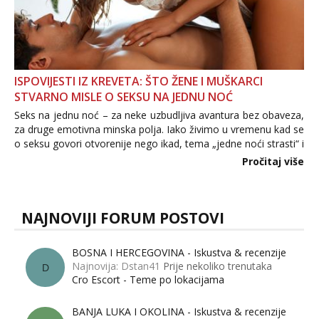
ISPOVIJESTI IZ KREVETA: ŠTO ŽENE I MUŠKARCI
STVARNO MISLE O SEKSU NA JEDNU NOĆ
Seks na jednu noć – za neke uzbudljiva avantura bez obaveza,
za druge emotivna minska polja. Iako živimo u vremenu kad se
o seksu govori otvorenije nego ikad, tema „jedne noći strasti“ i
dalje izaziva burne rasprave. Što zapravo misle žene, a što
Pročitaj više
muškarci? Jesu...
NAJNOVIJI FORUM POSTOVI
BOSNA I HERCEGOVINA - Iskustva & recenzije
Najnovija: Dstan41
Prije nekoliko trenutaka
D
Cro Escort - Teme po lokacijama
BANJA LUKA I OKOLINA - Iskustva & recenzije