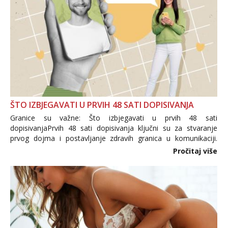
ŠTO IZBJEGAVATI U PRVIH 48 SATI DOPISIVANJA
Granice su važne: Što izbjegavati u prvih 48 sati
dopisivanjaPrvih 48 sati dopisivanja ključni su za stvaranje
prvog dojma i postavljanje zdravih granica u komunikaciji.
Važno je izbjeći prebrzo otkrivanje osobnih ili intimnih
Pročitaj više
informacija, jer nepoznata osoba još nije zaslužila to
povjerenje. Takođe...