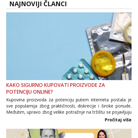
NAJNOVIJI ČLANCI
KAKO SIGURNO KUPOVATI PROIZVODE ZA
POTENCIJU ONLINE?
Kupovina proizvoda za potenciju putem interneta postala je
sve popularnija zbog praktičnosti, diskrecije i široke ponude.
Međutim, upravo zbog velike potražnje na tržištu se pojavljuju
i brojni krivotvoreni proizvodi, nepouzdane internetske
Pročitaj više
trgovine te proizvodi nepoznatog podrijetla. ...