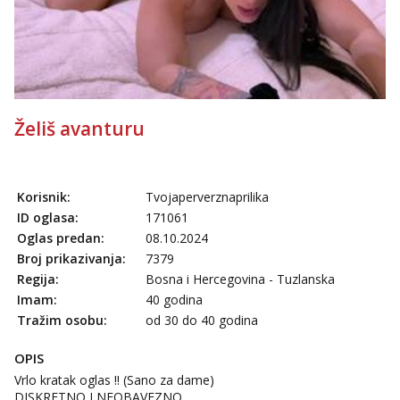
Želiš avanturu
Korisnik:
Tvojaperverznaprilika
ID oglasa:
171061
Oglas predan:
08.10.2024
Broj prikazivanja:
7379
Regija:
Bosna i Hercegovina - Tuzlanska
Imam:
40 godina
Tražim osobu:
od 30 do 40 godina
OPIS
Vrlo kratak oglas !! (Sano za dame)
DISKRETNO I NEOBAVEZNO