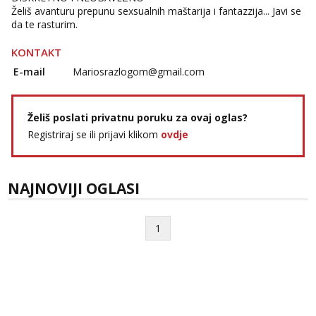
Želiš avanturu prepunu sexsualnih maštarija i fantazzija... Javi se
da te rasturim.
KONTAKT
E-mail
Mariosrazlogom@gmail.com
Želiš poslati privatnu poruku za ovaj oglas?
Registriraj se ili prijavi klikom
ovdje
NAJNOVIJI OGLASI
1