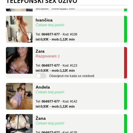
TELEFONSKI SEX UŽIVO
Tel:
064/677-677
- Kod: #135
tel:0,93€ - mob:1,12€ min
Ivančica
Čekam tvoj poziv!
Tel:
064/677-677
- Kod: #108
tel:0,93€ - mob:1,12€ min
Zara
Razgovaram :)
Tel:
064/677-677
- Kod: #123
tel:0,93€ - mob:1,12€ min
Obavijesti me kada se oslobodi
Anđela
Čekam tvoj poziv!
Tel:
064/677-677
- Kod: #142
tel:0,93€ - mob:1,12€ min
Žana
Čekam tvoj poziv!
Tel:
064/677-677
- Kod: #135