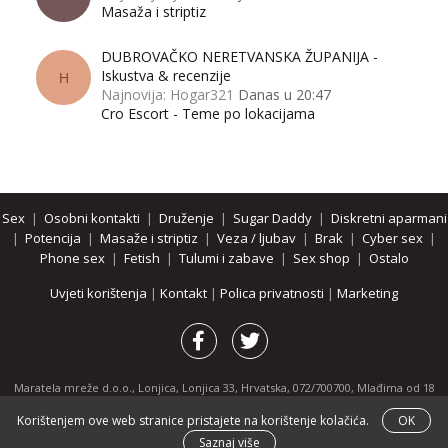
Masaža i striptiz
DUBROVAČKO NERETVANSKA ŽUPANIJA -
Iskustva & recenzije
H
Najnovija: Hogar321
Danas u 20:47
Cro Escort - Teme po lokacijama
Sex
|
Osobni kontakti
|
Druženje
|
Sugar Daddy
|
Diskretni aparmani
|
Potencija
|
Masaže i striptiz
|
Veza / ljubav
|
Brak
|
Cyber sex
|
Phone sex
|
Fetish
|
Tulumi i zabave
|
Sex shop
|
Ostalo
Uvjeti korištenja
|
Kontakt
|
Polica privatnosti
|
Marketing
Maratela mreže d.o.o., Lonjica, Lonjica 33, Hrvatska, 072/700700, Mlađima od 18
godina zabranjeno je pregledavanje stranice i svih njenih dijelova.
Korištenjem ove web stranice pristajete na korištenje kolačića.
OK
Partnerski portali:
osobnikontakti.com
|
hotline.hr
|
ThePornDude.com
Saznaj više