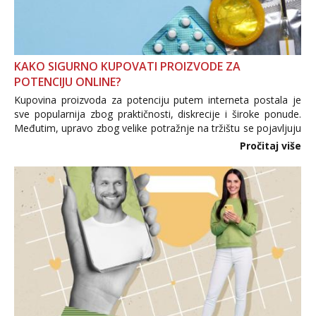
KAKO SIGURNO KUPOVATI PROIZVODE ZA
POTENCIJU ONLINE?
Kupovina proizvoda za potenciju putem interneta postala je
sve popularnija zbog praktičnosti, diskrecije i široke ponude.
Međutim, upravo zbog velike potražnje na tržištu se pojavljuju
i brojni krivotvoreni proizvodi, nepouzdane internetske
Pročitaj više
trgovine te proizvodi nepoznatog podrijetla. ...