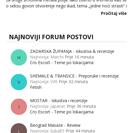
o seksu govori otvorenije nego ikad, tema „jedne noći strasti“ i
dalje izaziva burne rasprave. Što zapravo misle žene, a što
Pročitaj više
muškarci? Jesu...
NAJNOVIJI FORUM POSTOVI
ZADARSKA ŽUPANIJA - Iskustva & recenzije
Najnovija: Marchi
Prije 10 minuta
M
Cro Escort - Teme po lokacijama
SHEMALE & TRANSICE - Preporuke i recenzije
Najnovija: V45
Prije 32 minuta
V
Fetish
MOSTAR - Iskustva i recenzije
Najnovija: Japanac
Prije 36 minuta
J
Cro Escort - Teme po lokacijama
Beograd Masaze - Review
Najnovija: ljuba83
Prije 44 minuta
L