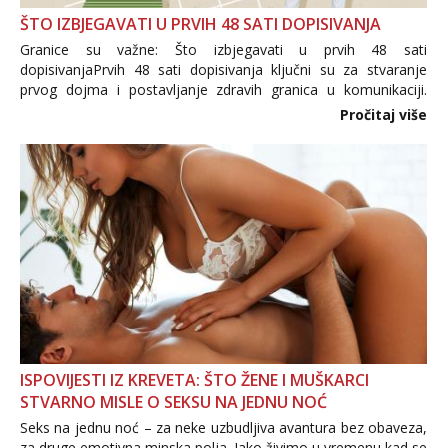
ŠTO IZBJEGAVATI U PRVIH 48 SATI DOPISIVANJA
Granice su važne: Što izbjegavati u prvih 48 sati
dopisivanjaPrvih 48 sati dopisivanja ključni su za stvaranje
prvog dojma i postavljanje zdravih granica u komunikaciji.
Važno je izbjeći prebrzo otkrivanje osobnih ili intimnih
Pročitaj više
informacija, jer nepoznata osoba još nije zaslužila to
povjerenje. Takođe...
ISPOVIJESTI IZ KREVETA: ŠTO ŽENE I MUŠKARCI
STVARNO MISLE O SEKSU NA JEDNU NOĆ
Seks na jednu noć – za neke uzbudljiva avantura bez obaveza,
za druge emotivna minska polja. Iako živimo u vremenu kad se