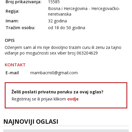
Broj prikazivanja:
15585
Bosna i Hercegovina - Hercegovačko-
Regija:
neretvanska
Imam:
32 godina
Tražim osobu:
od 18 do 50 godina
OPIS
Oženjem sam al mi nije dovoljno trazim curu ili zenu za tajno
viđanje po mogućnosti sex viber broj 063204629
KONTAKT
E-mail
mambacrni0@gmail.com
Želiš poslati privatnu poruku za ovaj oglas?
Registriraj se ili prijavi klikom
ovdje
NAJNOVIJI OGLASI