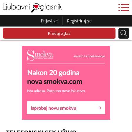
Prijavi se
Registriraj se
Predaj oglas
Snježana
Razgovaram :)