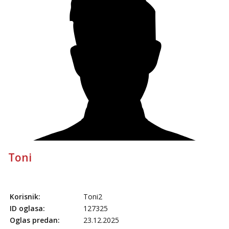
Tel:
064/677-677
- Kod: #108
tel:0,93€ - mob:1,12€ min
Anđela
Čekam tvoj poziv!
Tel:
064/677-677
- Kod: #142
tel:0,93€ - mob:1,12€ min
Toni
Korisnik:
Toni2
ID oglasa:
127325
Oglas predan:
23.12.2025