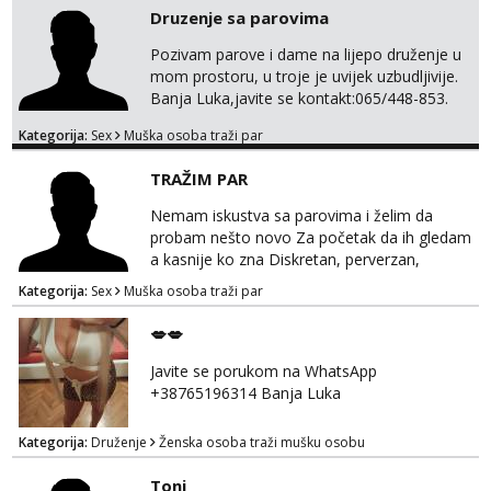
Druzenje sa parovima
Pozivam parove i dame na lijepo druženje u
mom prostoru, u troje je uvijek uzbudljivije.
Banja Luka,javite se kontakt:065/448-853.
Kategorija:
Sex
Muška osoba traži par
TRAŽIM PAR
Nemam iskustva sa parovima i želim da
probam nešto novo Za početak da ih gledam
a kasnije ko zna Diskretan, perverzan,
korektan. Solo muškarci me ne zanimaju!!!
Kategorija:
Sex
Muška osoba traži par
Prednost Banjaluka Telegram @Dekster98
WhatsApp +38765279082
💋💋
Javite se porukom na WhatsApp
+38765196314 Banja Luka
Kategorija:
Druženje
Ženska osoba traži mušku osobu
Toni