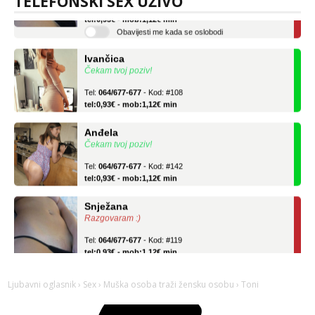
TELEFONSKI SEX UŽIVO
Tel:
064/677-677
- Kod: #119
tel:0,93€ - mob:1,12€ min
Obavijesti me kada se oslobodi
Ivančica
Čekam tvoj poziv!
Tel:
064/677-677
- Kod: #108
tel:0,93€ - mob:1,12€ min
Anđela
Čekam tvoj poziv!
Tel:
064/677-677
- Kod: #142
tel:0,93€ - mob:1,12€ min
Snježana
Razgovaram :)
Tel:
064/677-677
- Kod: #119
tel:0,93€ - mob:1,12€ min
Obavijesti me kada se oslobodi
Ljubavni oglasnik
›
Sex
›
Muška osoba traži žensku osobu
› Toni
Ivančica
Čekam tvoj poziv!